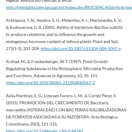
vegetal. Revista bio ciencias, 6, e418.
http://revistabiociencias.uan.mx/index.php/BIOCIENCIAS/article/vi
Arkhipova, T. N., Veselov, S. U., Melentiev, A. I., Martynenko, E. V.,
& Kudoyarova, G. R. (2005). Ability of bacterium Bacillus subtilis
to produce cytokinins and to influence the growth and
endogenous hormone content of lettuce plants. Plant and Soil,
272(1-2), 201-209.
https://doi.org/10.1007/s11104-004-5047-x
Arshad, M., & Frankenberger, W. T. (1997). Plant Growth-
Regulating Substances in the Rhizosphere: Microbial Production
and Functions. Advances in Agronomy, 62, 45-151.
https://doi.org/10.1016/S0065-2113(08)60567-2
Ávila Martinez, E. G., Lizarazo Forero, L. M., & Cortéz Pérez, F.
(2015). PROMOCIÓN DEL CRECIMIENTO DE Baccharis
macrantha (ASTERACEAE) CON BACTERIAS SOLUBILIZADORAS
DE FOSFATOS ASOCIADAS A SU RIZOSFERA. Acta Biológica
Colombiana, 20(3), 121-131.
https://doi.org/10.15446/abc.v20n3.44742