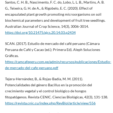
Santos, C. H. B., Nascimento, F. C. do, Lobo, L. L. B., Martins, A. B.
G., Teixeira, G. H. de A., & Rigobelo, E. C. (2020). Effect of
encapsulated plant growth promoting microorganisms on soil
biochemical parameters and development of fruit tree seedlings.
Australian Journal of Crop Science, 14(3), 3006-3014.
https://doi.org/10.21475/ajcs.20.14.03.p2434
SCAN. (2017). Estudio de mercado del café peruano (Cámara
Peruana de Café y Cacao (ed.); Primera Ed). Aleph Soluciones
Gráficas.
https://camcafeperu.com.pe/admin/recursos/publicaciones/Estudio-
de-mercado-del-cafe-peruano.pdf
Tejera-Hernández, B., & Rojas-Badía, M. M. (2011).
Potencialidades del género Bacillus en la promoción del
crecimiento vegetal y el control biológico de hongos
fitopatógenos. Revista CENIC. Ciencias Biológicas, 42(3), 131-138.
https://revista.cnic.cu/index.php/RevBiol/article/view/556