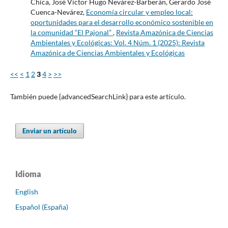
Chica, José Víctor Hugo Nevárez-Barberán, Gerardo José
Cuenca-Nevárez,
Economía circular y empleo local:
oportunidades para el desarrollo económico sostenible en
la comunidad “El Pajonal”
,
Revista Amazónica de Ciencias
Ambientales y Ecológicas: Vol. 4 Núm. 1 (2025): Revista
Amazónica de Ciencias Ambientales y Ecológicas
<<
<
1
2
3
4
>
>>
También puede {advancedSearchLink} para este artículo.
Enviar un artículo
Idioma
English
Español (España)