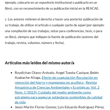
ejemplo, colocarlo en un repositorio institucional o publicarlo en un
libro), con un reconocimiento de su publicación inicial en la REACAE.
c. Los autores retienen el derecho a hacer una posterior publicación de
su trabajo, de utilizar el artículo o cualquier parte de aquel (por ejemplo:
una compilación de sus trabajos, notas para conferencias, tesis, o para
un libro), siempre que indiquen la fuente de publicación (autores del
trabajo, revista, volumen, número y fecha).
Artículos más leídos del mismo autor/a
Roydichan Olano-Arévalo, Angel Tuesta-Casique, Belén
Azabache-Aliaga,
Efecto de coagulación-floculación en
remoción del hierro y manganeso en acuífero
,
Revista
Amazónica de Ciencias Ambientales y Ecológicas: Vol. 2
Núm. 1 (2023): Cuidado del medio ambiente como
estrategia para asegurar estándares sostenibles de calidad
de vida
Jesús Martin Flores-Gomez, Luis Eduardo Rodriguez-Pérez,