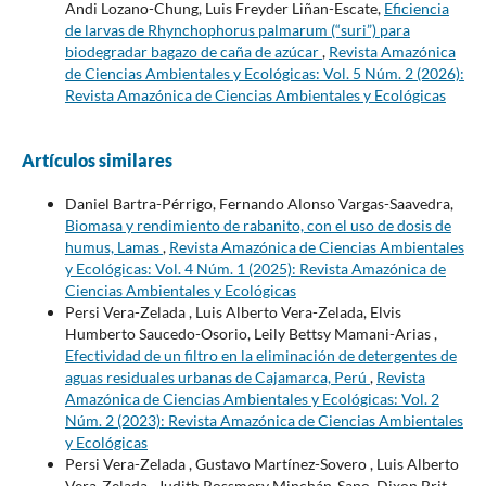
Andi Lozano-Chung, Luis Freyder Liñan-Escate,
Eficiencia
de larvas de Rhynchophorus palmarum (“suri”) para
biodegradar bagazo de caña de azúcar
,
Revista Amazónica
de Ciencias Ambientales y Ecológicas: Vol. 5 Núm. 2 (2026):
Revista Amazónica de Ciencias Ambientales y Ecológicas
Artículos similares
Daniel Bartra-Pérrigo, Fernando Alonso Vargas-Saavedra,
Biomasa y rendimiento de rabanito, con el uso de dosis de
humus, Lamas
,
Revista Amazónica de Ciencias Ambientales
y Ecológicas: Vol. 4 Núm. 1 (2025): Revista Amazónica de
Ciencias Ambientales y Ecológicas
Persi Vera-Zelada , Luis Alberto Vera-Zelada, Elvis
Humberto Saucedo-Osorio, Leily Bettsy Mamani-Arias ,
Efectividad de un filtro en la eliminación de detergentes de
aguas residuales urbanas de Cajamarca, Perú
,
Revista
Amazónica de Ciencias Ambientales y Ecológicas: Vol. 2
Núm. 2 (2023): Revista Amazónica de Ciencias Ambientales
y Ecológicas
Persi Vera-Zelada , Gustavo Martínez-Sovero , Luis Alberto
Vera-Zelada , Judith Rossmery Minchán-Sapo, Dixon Brit