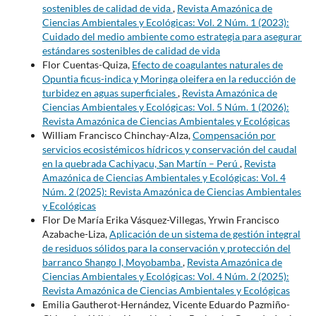
sostenibles de calidad de vida
,
Revista Amazónica de
Ciencias Ambientales y Ecológicas: Vol. 2 Núm. 1 (2023):
Cuidado del medio ambiente como estrategia para asegurar
estándares sostenibles de calidad de vida
Flor Cuentas-Quiza,
Efecto de coagulantes naturales de
Opuntia ficus-indica y Moringa oleifera en la reducción de
turbidez en aguas superficiales
,
Revista Amazónica de
Ciencias Ambientales y Ecológicas: Vol. 5 Núm. 1 (2026):
Revista Amazónica de Ciencias Ambientales y Ecológicas
William Francisco Chinchay-Alza,
Compensación por
servicios ecosistémicos hídricos y conservación del caudal
en la quebrada Cachiyacu, San Martín – Perú
,
Revista
Amazónica de Ciencias Ambientales y Ecológicas: Vol. 4
Núm. 2 (2025): Revista Amazónica de Ciencias Ambientales
y Ecológicas
Flor De María Erika Vásquez-Villegas, Yrwin Francisco
Azabache-Liza,
Aplicación de un sistema de gestión integral
de residuos sólidos para la conservación y protección del
barranco Shango I, Moyobamba
,
Revista Amazónica de
Ciencias Ambientales y Ecológicas: Vol. 4 Núm. 2 (2025):
Revista Amazónica de Ciencias Ambientales y Ecológicas
Emilia Gautherot-Hernández, Vicente Eduardo Pazmiño-