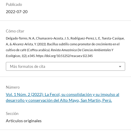
Publicado
2022-07-20
Cómo citar
Delgado-Torres, N. A., Chumacero-Acosta, J. S., Rodriguez-Perez, L. E., Tuesta-Casique,
A., & Alvarez-Arista, Y. (2022). Bacillus subtilis como promotor de crecimiento en el
cultivo de café (Coffea arabica).
Revista Amazónica De Ciencias Ambientales Y
Ecológicas
,
1
(2), e345. https://doi.org/10.51252/reacae.v1i2.345
Más formatos de cita
Número
Vol. 1 Núm. 2 (2022): La Fecol, su consolidación y su impulso al
desarrollo y conservación del Alto Mayo, San Martín, Perú.
Sección
Artículos originales