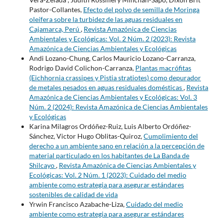
Pastor-Collantes,
Efecto del polvo de semilla de Moringa
oleífera sobre la turbidez de las aguas residuales en
Cajamarca, Perú
,
Revista Amazónica de Ciencias
Ambientales y Ecológicas: Vol. 2 Núm. 2 (2023): Revista
Amazónica de Ciencias Ambientales y Ecológicas
Andi Lozano-Chung, Carlos Mauricio Lozano-Carranza,
Rodrigo David Colichon-Carranza,
Plantas macrófitas
(Eichhornia crassipes y Pistia stratiotes) como depurador
de metales pesados en aguas residuales domésticas
,
Revista
Amazónica de Ciencias Ambientales y Ecológicas: Vol. 3
Núm. 2 (2024): Revista Amazónica de Ciencias Ambientales
y Ecológicas
Karina Milagros Ordóñez-Ruiz, Luis Alberto Ordóñez-
Sánchez, Victor Hugo Oblitas-Quiroz,
Cumplimiento del
derecho a un ambiente sano en relación a la percepción de
material particulado en los habitantes de La Banda de
Shilcayo
,
Revista Amazónica de Ciencias Ambientales y
Ecológicas: Vol. 2 Núm. 1 (2023): Cuidado del medio
ambiente como estrategia para asegurar estándares
sostenibles de calidad de vida
Yrwin Francisco Azabache-Liza,
Cuidado del medio
ambiente como estrategia para asegurar estándares