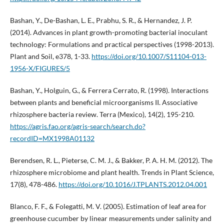
Bashan, Y., De-Bashan, L. E., Prabhu, S. R., & Hernandez, J. P.
(2014). Advances in plant growth-promoting bacterial inoculant
technology: Formulations and practical perspectives (1998-2013).
Plant and Soil, e378, 1-33.
https://doi.org/10.1007/S11104-013-
1956-X/FIGURES/5
Bashan, Y., Holguin, G., & Ferrera Cerrato, R. (1998). Interactions
between plants and beneficial microorganisms II. Associative
rhizosphere bacteria review. Terra (Mexico), 14(2), 195-210.
https://agris.fao.org/agris-search/search.do?
recordID=MX1998A01132
Berendsen, R. L., Pieterse, C. M. J., & Bakker, P. A. H. M. (2012). The
rhizosphere microbiome and plant health. Trends in Plant Science,
17(8), 478-486.
https://doi.org/10.1016/J.TPLANTS.2012.04.001
Blanco, F. F., & Folegatti, M. V. (2005). Estimation of leaf area for
greenhouse cucumber by linear measurements under salinity and