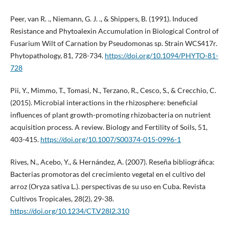
Peer, van R. ., Niemann, G. J. ., & Shippers, B. (1991). Induced
Resistance and Phytoalexin Accumulation in Biological Control of
Fusarium Wilt of Carnation by Pseudomonas sp. Strain WCS417r.
Phytopathology, 81, 728-734.
https://doi.org/10.1094/PHYTO-81-
728
Pii, Y., Mimmo, T., Tomasi, N., Terzano, R., Cesco, S., & Crecchio, C.
(2015). Microbial interactions in the rhizosphere: beneficial
influences of plant growth-promoting rhizobacteria on nutrient
acquisition process. A review. Biology and Fertility of Soils, 51,
403-415.
https://doi.org/10.1007/S00374-015-0996-1
Rives, N., Acebo, Y., & Hernández, A. (2007). Reseña bibliográfica:
Bacterias promotoras del crecimiento vegetal en el cultivo del
arroz (Oryza sativa L.). perspectivas de su uso en Cuba. Revista
Cultivos Tropicales, 28(2), 29-38.
https://doi.org/10.1234/CT.V28I2.310