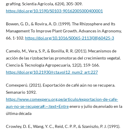
grafting. Scientia Agricola, 62(4), 305-309.
https://doi.org/10.1590/S0103-90162005000400001
Bowen, G. D., & Rovira, A. D. (1999). The Rhizosphere and Its
Management To Improve Plant Growth. Advances in Agronomy,
66, 1-102.
https://doi.org/10.1016/S0065-2113(08)60425-3
Camelo, M., Vera, S. P., & Bonilla, R. R. (2011). Mecanismos de
acción de las rizobacterias promotoras del crecimiento vegetal.
Ciencia & Tecnología Agropecuaria, 12(2), 159-166.
https://doi.org/10.21930/rcta.vol12_num2_art:227
Comexperú. (2021). Exportación de café aún no se recupera.
Semanario 1092.
https://www.comexperu.org.pe/articulo/exportacion-de-cafe-
aun-no-se-recupera#:~:text=Entre
enero y julio de,enviado en la
última década
Crowley, D. E., Wang, Y. C., Reid, C. P. P., & Szaniszlo, P. J. (1991).