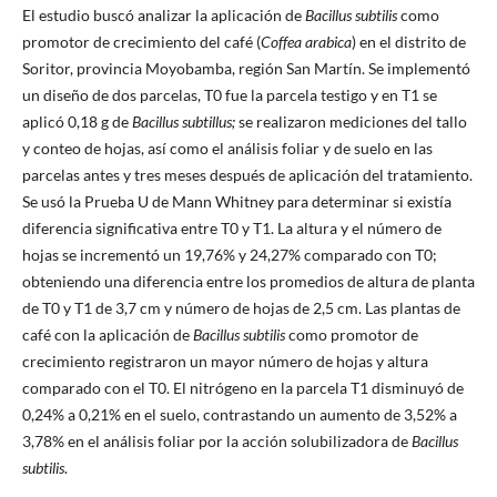
El estudio buscó analizar la aplicación de
Bacillus subtilis
como
promotor de crecimiento del café (
Coffea arabica
) en el distrito de
Soritor, provincia Moyobamba, región San Martín. Se implementó
un diseño de dos parcelas, T0 fue la parcela testigo y en T1 se
aplicó 0,18 g de
Bacillus subtillus;
se realizaron mediciones del tallo
y conteo de hojas, así como el análisis foliar y de suelo en las
parcelas antes y tres meses después de aplicación del tratamiento.
Se usó la Prueba U de Mann Whitney para determinar si existía
diferencia significativa entre T0 y T1. La altura y el número de
hojas se incrementó un 19,76% y 24,27% comparado con T0;
obteniendo una diferencia entre los promedios de altura de planta
de T0 y T1 de 3,7 cm y número de hojas de 2,5 cm. Las plantas de
café con la aplicación de
Bacillus subtilis
como promotor de
crecimiento registraron un mayor número de hojas y altura
comparado con el T0. El nitrógeno en la parcela T1 disminuyó de
0,24% a 0,21% en el suelo, contrastando un aumento de 3,52% a
3,78% en el análisis foliar por la acción solubilizadora de
Bacillus
subtilis
.