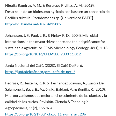
Higuita Ramirez, A. M., & Restrepo Rivillas, A. M. (2019).
Desarrollo de un bioinsumo agrícola con base en un consorcio de
Bacillus subtilis- Pseudomonas sp. [Universidad EAFIT].
http://hdl.handle.net/10784/15882
Johansson, J. F., Paul, L. R., & Finlay, R. D. (2004). Microbial
interactions in the mycorrhizosphere and their significance for
sustainable agriculture. FEMS Microbiology Ecology, 48(1), 1-13.
https://doi.org/10.1016/J.FEMSEC.2003.11.012
Junta Nacional del Café. (2020). El Café De Perú.
https://juntadelcafe.org.pe/el-cafe-de-peru/
Pedraza, R., Teixeira, K.-R. S., Fernández Scavino, A., García De
Salamone, I., Baca, B., Azcón, R., Baldani, V., & Bonilla, R. (2010).
Microorganismos que mejoran el crecimiento de las plantas y la
calidad de los suelos. Revisión. Ciencia & Tecnología
Agropecuaria, 11(2), 155-164.
https://doi.org/10.21930/rcta.vol11_num2_art:206