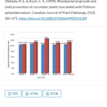
Utkhede, R. S., & Koch, C. A. (1999). Rhizobacterial growth and
yield promotion of cucumber plants inoculated with Pythium
aphanidermatum. Canadian Journal of Plant Pathology, 21(3),
265-271.
https://doi.org/10.1080/07060669909501189
PDF
HTML
EPUB