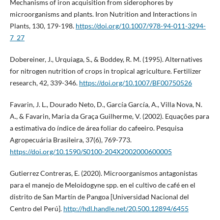
Mechanisms of iron acquisition from siderophores by
microorganisms and plants. Iron Nutrition and Interactions in
Plants, 130, 179-198.
https://doi.org/10.1007/978-94-011-3294-
7_27
Dobereiner, J., Urquiaga, S., & Boddey, R. M. (1995). Alternatives
for nitrogen nutrition of crops in tropical agriculture. Fertilizer
research, 42, 339-346.
https://doi.org/10.1007/BF00750526
Favarin, J. L., Dourado Neto, D., García García, A., Villa Nova, N.
A., & Favarin, Maria da Graça Guilherme, V. (2002). Equações para
a estimativa do índice de área foliar do cafeeiro. Pesquisa
Agropecuária Brasileira, 37(6), 769-773.
https://doi.org/10.1590/S0100-204X2002000600005
Gutierrez Contreras, E. (2020). Microorganismos antagonistas
para el manejo de Meloidogyne spp. en el cultivo de café en el
distrito de San Martín de Pangoa [Universidad Nacional del
Centro del Perú].
http://hdl.handle.net/20.500.12894/6455