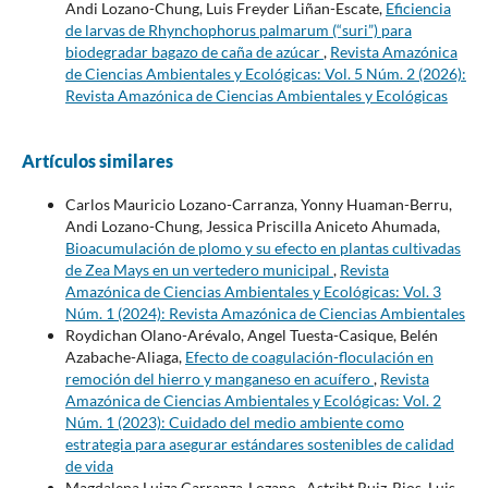
Andi Lozano-Chung, Luis Freyder Liñan-Escate,
Eficiencia
de larvas de Rhynchophorus palmarum (“suri”) para
biodegradar bagazo de caña de azúcar
,
Revista Amazónica
de Ciencias Ambientales y Ecológicas: Vol. 5 Núm. 2 (2026):
Revista Amazónica de Ciencias Ambientales y Ecológicas
Artículos similares
Carlos Mauricio Lozano-Carranza, Yonny Huaman-Berru,
Andi Lozano-Chung, Jessica Priscilla Aniceto Ahumada,
Bioacumulación de plomo y su efecto en plantas cultivadas
de Zea Mays en un vertedero municipal
,
Revista
Amazónica de Ciencias Ambientales y Ecológicas: Vol. 3
Núm. 1 (2024): Revista Amazónica de Ciencias Ambientales
Roydichan Olano-Arévalo, Angel Tuesta-Casique, Belén
Azabache-Aliaga,
Efecto de coagulación-floculación en
remoción del hierro y manganeso en acuífero
,
Revista
Amazónica de Ciencias Ambientales y Ecológicas: Vol. 2
Núm. 1 (2023): Cuidado del medio ambiente como
estrategia para asegurar estándares sostenibles de calidad
de vida
Magdalena Luiza Carranza-Lozano , Astriht Ruiz-Rios, Luis