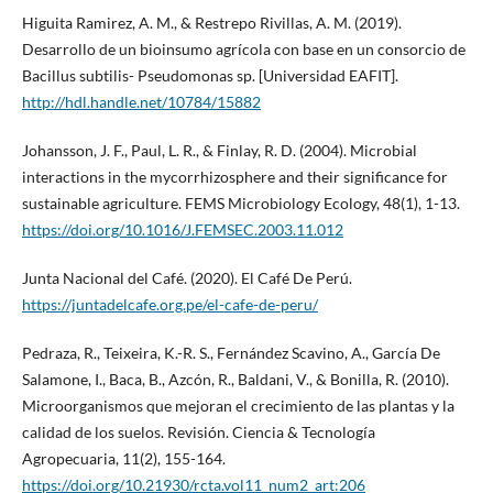
Higuita Ramirez, A. M., & Restrepo Rivillas, A. M. (2019).
Desarrollo de un bioinsumo agrícola con base en un consorcio de
Bacillus subtilis- Pseudomonas sp. [Universidad EAFIT].
http://hdl.handle.net/10784/15882
Johansson, J. F., Paul, L. R., & Finlay, R. D. (2004). Microbial
interactions in the mycorrhizosphere and their significance for
sustainable agriculture. FEMS Microbiology Ecology, 48(1), 1-13.
https://doi.org/10.1016/J.FEMSEC.2003.11.012
Junta Nacional del Café. (2020). El Café De Perú.
https://juntadelcafe.org.pe/el-cafe-de-peru/
Pedraza, R., Teixeira, K.-R. S., Fernández Scavino, A., García De
Salamone, I., Baca, B., Azcón, R., Baldani, V., & Bonilla, R. (2010).
Microorganismos que mejoran el crecimiento de las plantas y la
calidad de los suelos. Revisión. Ciencia & Tecnología
Agropecuaria, 11(2), 155-164.
https://doi.org/10.21930/rcta.vol11_num2_art:206