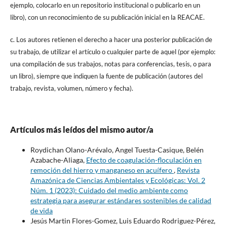
ejemplo, colocarlo en un repositorio institucional o publicarlo en un
libro), con un reconocimiento de su publicación inicial en la REACAE.
c. Los autores retienen el derecho a hacer una posterior publicación de
su trabajo, de utilizar el artículo o cualquier parte de aquel (por ejemplo:
una compilación de sus trabajos, notas para conferencias, tesis, o para
un libro), siempre que indiquen la fuente de publicación (autores del
trabajo, revista, volumen, número y fecha).
Artículos más leídos del mismo autor/a
Roydichan Olano-Arévalo, Angel Tuesta-Casique, Belén
Azabache-Aliaga,
Efecto de coagulación-floculación en
remoción del hierro y manganeso en acuífero
,
Revista
Amazónica de Ciencias Ambientales y Ecológicas: Vol. 2
Núm. 1 (2023): Cuidado del medio ambiente como
estrategia para asegurar estándares sostenibles de calidad
de vida
Jesús Martin Flores-Gomez, Luis Eduardo Rodriguez-Pérez,