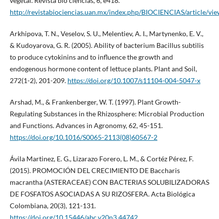
vegetal. Revista bio ciencias, 6, e418.
http://revistabiociencias.uan.mx/index.php/BIOCIENCIAS/article/vi
Arkhipova, T. N., Veselov, S. U., Melentiev, A. I., Martynenko, E. V.,
& Kudoyarova, G. R. (2005). Ability of bacterium Bacillus subtilis
to produce cytokinins and to influence the growth and
endogenous hormone content of lettuce plants. Plant and Soil,
272(1-2), 201-209.
https://doi.org/10.1007/s11104-004-5047-x
Arshad, M., & Frankenberger, W. T. (1997). Plant Growth-
Regulating Substances in the Rhizosphere: Microbial Production
and Functions. Advances in Agronomy, 62, 45-151.
https://doi.org/10.1016/S0065-2113(08)60567-2
Ávila Martinez, E. G., Lizarazo Forero, L. M., & Cortéz Pérez, F.
(2015). PROMOCIÓN DEL CRECIMIENTO DE Baccharis
macrantha (ASTERACEAE) CON BACTERIAS SOLUBILIZADORAS
DE FOSFATOS ASOCIADAS A SU RIZOSFERA. Acta Biológica
Colombiana, 20(3), 121-131.
https://doi.org/10.15446/abc.v20n3.44742