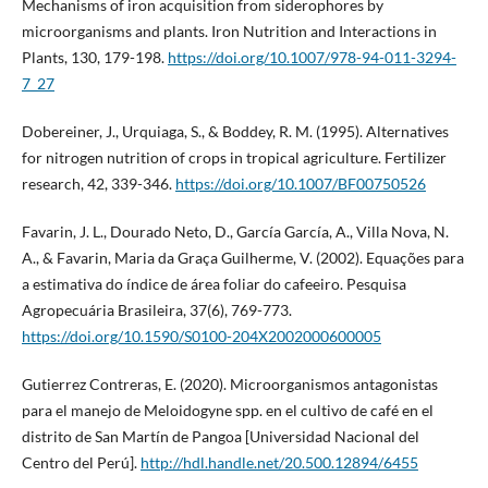
Mechanisms of iron acquisition from siderophores by
microorganisms and plants. Iron Nutrition and Interactions in
Plants, 130, 179-198.
https://doi.org/10.1007/978-94-011-3294-
7_27
Dobereiner, J., Urquiaga, S., & Boddey, R. M. (1995). Alternatives
for nitrogen nutrition of crops in tropical agriculture. Fertilizer
research, 42, 339-346.
https://doi.org/10.1007/BF00750526
Favarin, J. L., Dourado Neto, D., García García, A., Villa Nova, N.
A., & Favarin, Maria da Graça Guilherme, V. (2002). Equações para
a estimativa do índice de área foliar do cafeeiro. Pesquisa
Agropecuária Brasileira, 37(6), 769-773.
https://doi.org/10.1590/S0100-204X2002000600005
Gutierrez Contreras, E. (2020). Microorganismos antagonistas
para el manejo de Meloidogyne spp. en el cultivo de café en el
distrito de San Martín de Pangoa [Universidad Nacional del
Centro del Perú].
http://hdl.handle.net/20.500.12894/6455