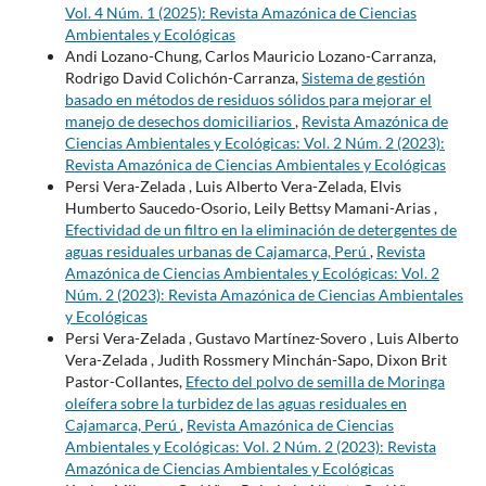
Vol. 4 Núm. 1 (2025): Revista Amazónica de Ciencias
Ambientales y Ecológicas
Andi Lozano-Chung, Carlos Mauricio Lozano-Carranza,
Rodrigo David Colichón-Carranza,
Sistema de gestión
basado en métodos de residuos sólidos para mejorar el
manejo de desechos domiciliarios
,
Revista Amazónica de
Ciencias Ambientales y Ecológicas: Vol. 2 Núm. 2 (2023):
Revista Amazónica de Ciencias Ambientales y Ecológicas
Persi Vera-Zelada , Luis Alberto Vera-Zelada, Elvis
Humberto Saucedo-Osorio, Leily Bettsy Mamani-Arias ,
Efectividad de un filtro en la eliminación de detergentes de
aguas residuales urbanas de Cajamarca, Perú
,
Revista
Amazónica de Ciencias Ambientales y Ecológicas: Vol. 2
Núm. 2 (2023): Revista Amazónica de Ciencias Ambientales
y Ecológicas
Persi Vera-Zelada , Gustavo Martínez-Sovero , Luis Alberto
Vera-Zelada , Judith Rossmery Minchán-Sapo, Dixon Brit
Pastor-Collantes,
Efecto del polvo de semilla de Moringa
oleífera sobre la turbidez de las aguas residuales en
Cajamarca, Perú
,
Revista Amazónica de Ciencias
Ambientales y Ecológicas: Vol. 2 Núm. 2 (2023): Revista
Amazónica de Ciencias Ambientales y Ecológicas