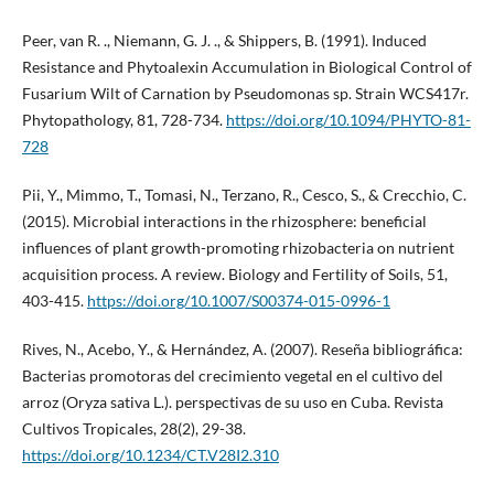
Peer, van R. ., Niemann, G. J. ., & Shippers, B. (1991). Induced
Resistance and Phytoalexin Accumulation in Biological Control of
Fusarium Wilt of Carnation by Pseudomonas sp. Strain WCS417r.
Phytopathology, 81, 728-734.
https://doi.org/10.1094/PHYTO-81-
728
Pii, Y., Mimmo, T., Tomasi, N., Terzano, R., Cesco, S., & Crecchio, C.
(2015). Microbial interactions in the rhizosphere: beneficial
influences of plant growth-promoting rhizobacteria on nutrient
acquisition process. A review. Biology and Fertility of Soils, 51,
403-415.
https://doi.org/10.1007/S00374-015-0996-1
Rives, N., Acebo, Y., & Hernández, A. (2007). Reseña bibliográfica:
Bacterias promotoras del crecimiento vegetal en el cultivo del
arroz (Oryza sativa L.). perspectivas de su uso en Cuba. Revista
Cultivos Tropicales, 28(2), 29-38.
https://doi.org/10.1234/CT.V28I2.310