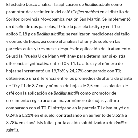
El estudio buscó analizar la aplicación de
Bacillus subtilis
como
promotor de crecimiento del café (
Coffea arabica
) en el distrito de
Soritor, provincia Moyobamba, región San Martín. Se implementó
un diseño de dos parcelas, T0 fue la parcela testigo y en T1 se
aplicó 0,18 g de
Bacillus subtillus;
se realizaron mediciones del tallo
y conteo de hojas, así como el análisis foliar y de suelo en las
parcelas antes y tres meses después de aplicación del tratamiento.
Se usó la Prueba U de Mann Whitney para determinar si existía
diferencia significativa entre T0 y T1. La altura y el número de
hojas se incrementó un 19,76% y 24,27% comparado con T0;
obteniendo una diferencia entre los promedios de altura de planta
de T0 y T1 de 3,7 cm y número de hojas de 2,5 cm. Las plantas de
café con la aplicación de
Bacillus subtilis
como promotor de
crecimiento registraron un mayor número de hojas y altura
comparado con el T0. El nitrógeno en la parcela T1 disminuyó de
0,24% a 0,21% en el suelo, contrastando un aumento de 3,52% a
3,78% en el análisis foliar por la acción solubilizadora de
Bacillus
subtilis
.