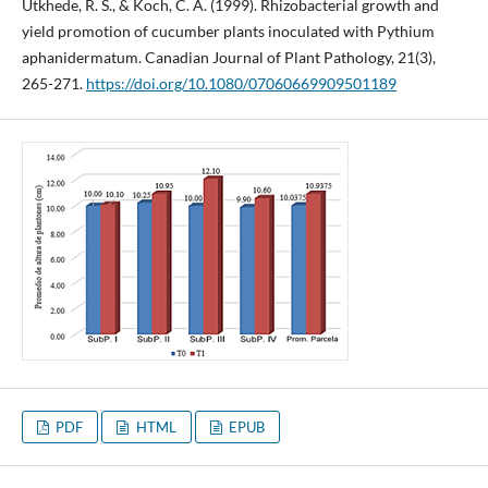
Utkhede, R. S., & Koch, C. A. (1999). Rhizobacterial growth and
yield promotion of cucumber plants inoculated with Pythium
aphanidermatum. Canadian Journal of Plant Pathology, 21(3),
265-271.
https://doi.org/10.1080/07060669909501189
PDF
HTML
EPUB