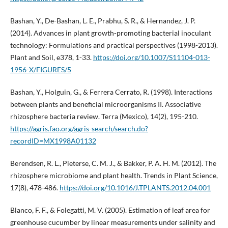
Bashan, Y., De-Bashan, L. E., Prabhu, S. R., & Hernandez, J. P.
(2014). Advances in plant growth-promoting bacterial inoculant
technology: Formulations and practical perspectives (1998-2013).
Plant and Soil, e378, 1-33.
https://doi.org/10.1007/S11104-013-
1956-X/FIGURES/5
Bashan, Y., Holguin, G., & Ferrera Cerrato, R. (1998). Interactions
between plants and beneficial microorganisms II. Associative
rhizosphere bacteria review. Terra (Mexico), 14(2), 195-210.
https://agris.fao.org/agris-search/search.do?
recordID=MX1998A01132
Berendsen, R. L., Pieterse, C. M. J., & Bakker, P. A. H. M. (2012). The
rhizosphere microbiome and plant health. Trends in Plant Science,
17(8), 478-486.
https://doi.org/10.1016/J.TPLANTS.2012.04.001
Blanco, F. F., & Folegatti, M. V. (2005). Estimation of leaf area for
greenhouse cucumber by linear measurements under salinity and