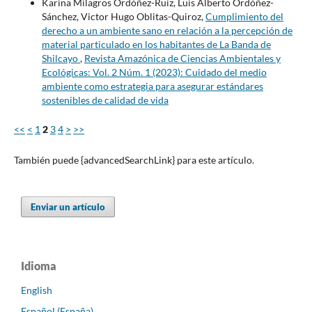
Karina Milagros Ordóñez-Ruiz, Luis Alberto Ordóñez-
Sánchez, Victor Hugo Oblitas-Quiroz,
Cumplimiento del
derecho a un ambiente sano en relación a la percepción de
material particulado en los habitantes de La Banda de
Shilcayo
,
Revista Amazónica de Ciencias Ambientales y
Ecológicas: Vol. 2 Núm. 1 (2023): Cuidado del medio
ambiente como estrategia para asegurar estándares
sostenibles de calidad de vida
<<
<
1
2
3
4
>
>>
También puede {advancedSearchLink} para este artículo.
Enviar un artículo
Idioma
English
Español (España)