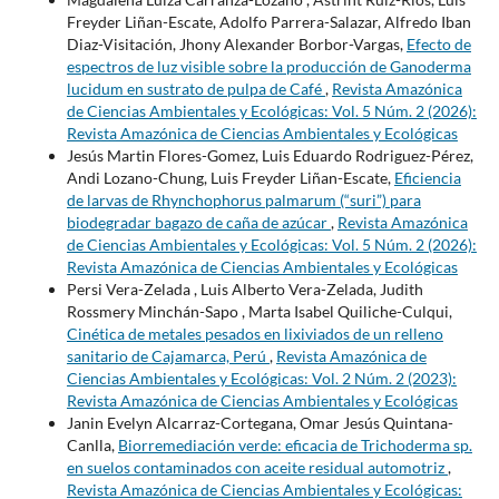
Freyder Liñan-Escate, Adolfo Parrera-Salazar, Alfredo Iban
Diaz-Visitación, Jhony Alexander Borbor-Vargas,
Efecto de
espectros de luz visible sobre la producción de Ganoderma
lucidum en sustrato de pulpa de Café
,
Revista Amazónica
de Ciencias Ambientales y Ecológicas: Vol. 5 Núm. 2 (2026):
Revista Amazónica de Ciencias Ambientales y Ecológicas
Jesús Martin Flores-Gomez, Luis Eduardo Rodriguez-Pérez,
Andi Lozano-Chung, Luis Freyder Liñan-Escate,
Eficiencia
de larvas de Rhynchophorus palmarum (“suri”) para
biodegradar bagazo de caña de azúcar
,
Revista Amazónica
de Ciencias Ambientales y Ecológicas: Vol. 5 Núm. 2 (2026):
Revista Amazónica de Ciencias Ambientales y Ecológicas
Persi Vera-Zelada , Luis Alberto Vera-Zelada, Judith
Rossmery Minchán-Sapo , Marta Isabel Quiliche-Culqui,
Cinética de metales pesados en lixiviados de un relleno
sanitario de Cajamarca, Perú
,
Revista Amazónica de
Ciencias Ambientales y Ecológicas: Vol. 2 Núm. 2 (2023):
Revista Amazónica de Ciencias Ambientales y Ecológicas
Janin Evelyn Alcarraz-Cortegana, Omar Jesús Quintana-
Canlla,
Biorremediación verde: eficacia de Trichoderma sp.
en suelos contaminados con aceite residual automotriz
,
Revista Amazónica de Ciencias Ambientales y Ecológicas: