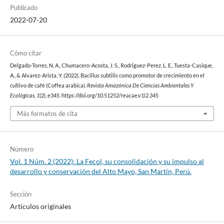
Publicado
2022-07-20
Cómo citar
Delgado-Torres, N. A., Chumacero-Acosta, J. S., Rodriguez-Perez, L. E., Tuesta-Casique,
A., & Alvarez-Arista, Y. (2022). Bacillus subtilis como promotor de crecimiento en el
cultivo de café (Coffea arabica).
Revista Amazónica De Ciencias Ambientales Y
Ecológicas
,
1
(2), e345. https://doi.org/10.51252/reacae.v1i2.345
Más formatos de cita
Número
Vol. 1 Núm. 2 (2022): La Fecol, su consolidación y su impulso al
desarrollo y conservación del Alto Mayo, San Martín, Perú.
Sección
Artículos originales