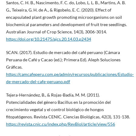
Santos, C. H. B., Nascimento, F. C. do, Lobo, L. L. B., Martins, A. B.
G., Teixeira, G. H. de A., & Rigobelo, E. C. (2020). Effect of
encapsulated plant growth promoting microorganisms on soil
biochemical parameters and development of fruit tree seedlings.
Australian Journal of Crop Science, 14(3), 3006-3014.
https://doi.org/10.21475/ajcs.20.14.03.p2434
SCAN. (2017). Estudio de mercado del café peruano (Cámara
Peruana de Café y Cacao (ed.); Primera Ed). Aleph Soluciones
Gráficas.
https://camcafeperu.com.pe/admin/recursos/publicaciones/Estudio-
de-mercado-del-cafe-peruano.pdf
Tejera-Hernández, B., & Rojas-Badía, M. M. (2011).
Potencialidades del género Bacillus en la promoción del
crecimiento vegetal y el control biológico de hongos
fitopatógenos. Revista CENIC. Ciencias Biológicas, 42(3), 131-138.
https://revista.cnic.cu/index.php/RevBiol/article/view/556