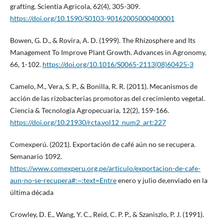
grafting. Scientia Agricola, 62(4), 305-309.
https://doi.org/10.1590/S0103-90162005000400001
Bowen, G. D., & Rovira, A. D. (1999). The Rhizosphere and Its
Management To Improve Plant Growth. Advances in Agronomy,
66, 1-102.
https://doi.org/10.1016/S0065-2113(08)60425-3
Camelo, M., Vera, S. P., & Bonilla, R. R. (2011). Mecanismos de
acción de las rizobacterias promotoras del crecimiento vegetal.
Ciencia & Tecnología Agropecuaria, 12(2), 159-166.
https://doi.org/10.21930/rcta.vol12_num2_art:227
Comexperú. (2021). Exportación de café aún no se recupera.
Semanario 1092.
https://www.comexperu.org.pe/articulo/exportacion-de-cafe-
aun-no-se-recupera#:~:text=Entre
enero y julio de,enviado en la
última década
Crowley, D. E., Wang, Y. C., Reid, C. P. P., & Szaniszlo, P. J. (1991).