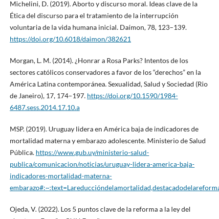
Michelini, D. (2019). Aborto y discurso moral. Ideas clave de la
Ética del discurso para el tratamiento de la interrupción
voluntaria de la vida humana inicial. Daímon, 78, 123–139.
https://doi.org/10.6018/daimon/382621
Morgan, L. M. (2014). ¿Honrar a Rosa Parks? Intentos de los
sectores católicos conservadores a favor de los “derechos” en la
América Latina contemporánea. Sexualidad, Salud y Sociedad (Rio
de Janeiro), 17, 174–197.
https://doi.org/10.1590/1984-
6487.sess.2014.17.10.a
MSP. (2019). Uruguay lidera en América baja de indicadores de
mortalidad materna y embarazo adolescente. Ministerio de Salud
Pública.
https://www.gub.uy/ministerio-salud-
publica/comunicacion/noticias/uruguay-lidera-america-baja-
indicadores-mortalidad-materna-
embarazo#:~:text=Lareduccióndelamortalidad,destacadodelareforma
Ojeda, V. (2022). Los 5 puntos clave de la reforma a la ley del