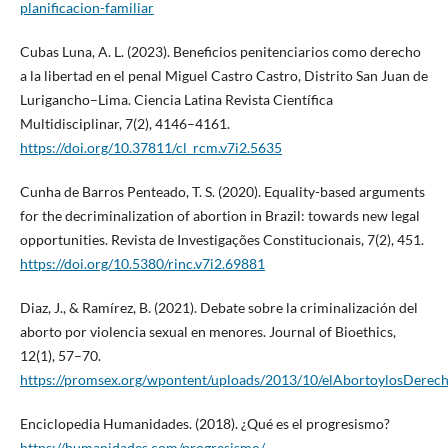
planificacion-familiar
Cubas Luna, A. L. (2023). Beneficios penitenciarios como derecho
a la libertad en el penal Miguel Castro Castro, Distrito San Juan de
Lurigancho–Lima. Ciencia Latina Revista Científica
Multidisciplinar, 7(2), 4146–4161.
https://doi.org/10.37811/cl_rcm.v7i2.5635
Cunha de Barros Penteado, T. S. (2020). Equality-based arguments
for the decriminalization of abortion in Brazil: towards new legal
opportunities. Revista de Investigações Constitucionais, 7(2), 451.
https://doi.org/10.5380/rinc.v7i2.69881
Diaz, J., & Ramírez, B. (2021). Debate sobre la criminalización del
aborto por violencia sexual en menores. Journal of Bioethics,
12(1), 57–70.
https://promsex.org/wpontent/uploads/2013/10/elAbortoylosDerec
Enciclopedia Humanidades. (2018). ¿Qué es el progresismo?
https://humanidades.com/progresismo/