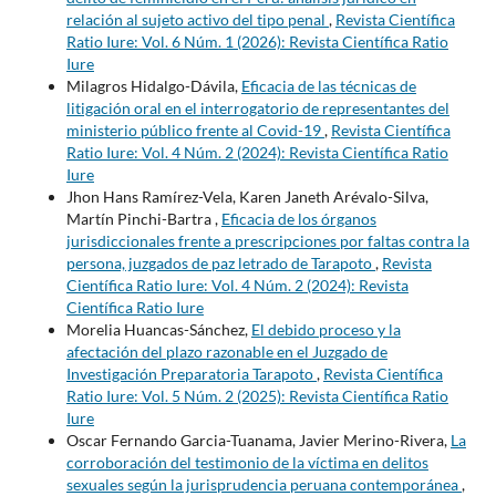
relación al sujeto activo del tipo penal
,
Revista Científica
Ratio Iure: Vol. 6 Núm. 1 (2026): Revista Científica Ratio
Iure
Milagros Hidalgo-Dávila,
Eficacia de las técnicas de
litigación oral en el interrogatorio de representantes del
ministerio público frente al Covid-19
,
Revista Científica
Ratio Iure: Vol. 4 Núm. 2 (2024): Revista Científica Ratio
Iure
Jhon Hans Ramírez-Vela, Karen Janeth Arévalo-Silva,
Martín Pinchi-Bartra ,
Eficacia de los órganos
jurisdiccionales frente a prescripciones por faltas contra la
persona, juzgados de paz letrado de Tarapoto
,
Revista
Científica Ratio Iure: Vol. 4 Núm. 2 (2024): Revista
Científica Ratio Iure
Morelia Huancas-Sánchez,
El debido proceso y la
afectación del plazo razonable en el Juzgado de
Investigación Preparatoria Tarapoto
,
Revista Científica
Ratio Iure: Vol. 5 Núm. 2 (2025): Revista Científica Ratio
Iure
Oscar Fernando Garcia-Tuanama, Javier Merino-Rivera,
La
corroboración del testimonio de la víctima en delitos
sexuales según la jurisprudencia peruana contemporánea
,