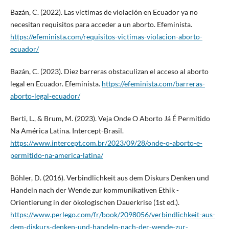
Bazán, C. (2022). Las víctimas de violación en Ecuador ya no
necesitan requisitos para acceder a un aborto. Efeminista.
https://efeminista.com/requisitos-victimas-violacion-aborto-
ecuador/
Bazán, C. (2023). Diez barreras obstaculizan el acceso al aborto
legal en Ecuador. Efeminista.
https://efeminista.com/barreras-
aborto-legal-ecuador/
Berti, L., & Brum, M. (2023). Veja Onde O Aborto Já É Permitido
Na América Latina. Intercept-Brasil.
https://www.intercept.com.br/2023/09/28/onde-o-aborto-e-
permitido-na-america-latina/
Böhler, D. (2016). Verbindlichkeit aus dem Diskurs Denken und
Handeln nach der Wende zur kommunikativen Ethik -
Orientierung in der ökologischen Dauerkrise (1st ed.).
https://www.perlego.com/fr/book/2098056/verbindlichkeit-aus-
dem-diskurs-denken-und-handeln-nach-der-wende-zur-