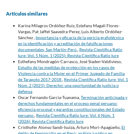
Artículos similares
Karina Milagros Ordóñez-Ruiz, Estefany Magali Flores-
Vargas, Pat Jaffet Saavedra-Perez, Luis Alberto Ordóñez-
Sánchez ,
Importancia y eficacia de la pericia grafotécnica
en la identificación y acreditación de falsificaciones
documentales, San Martín-Perú
,
Revista Científica Ratio
Iure: Vol. 5 Núm. 1 (2025): Revista Científica Ratio Iure
Esthefany Mondragón-Carrasco, José Siaden-Valdivieso,
Estudio de las medidas de protección en los casos de
Violencia contra la Mujer en el Primer Juzgado de Familia
de Tarapoto 2017-2018
,
Revista Científica Ratio Iure: Vol. 1
Núm. 2 (2021): Derecho: una oportunidad de justicia o
defensa
Oscar Fernando Garcia-Tuanama,
Terminación anticipada y
derechos fundamentales en el proceso penal peruano:
eficiencia procesal y garantías constitucionales del Estado
peruano
,
Revista Científica Ratio Iure: Vol. 6 Núm. 1
(2026): Revista Científica Ratio Iure
Cristhofer Alonso Sandi-Isuiza, Arturo Mori-Apagüeño,
El
delito de feminicidio en el Perú: análisis jurídico en