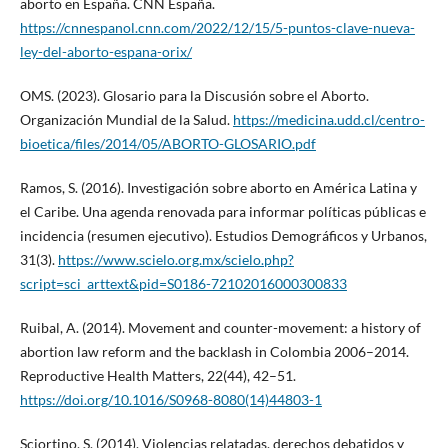
aborto en España. CNN España.
https://cnnespanol.cnn.com/2022/12/15/5-puntos-clave-nueva-
ley-del-aborto-espana-orix/
OMS. (2023). Glosario para la Discusión sobre el Aborto.
Organización Mundial de la Salud.
https://medicina.udd.cl/centro-
bioetica/files/2014/05/ABORTO-GLOSARIO.pdf
Ramos, S. (2016). Investigación sobre aborto en América Latina y
el Caribe. Una agenda renovada para informar políticas públicas e
incidencia (resumen ejecutivo). Estudios Demográficos y Urbanos,
31(3).
https://www.scielo.org.mx/scielo.php?
script=sci_arttext&pid=S0186-72102016000300833
Ruibal, A. (2014). Movement and counter-movement: a history of
abortion law reform and the backlash in Colombia 2006–2014.
Reproductive Health Matters, 22(44), 42–51.
https://doi.org/10.1016/S0968-8080(14)44803-1
Sciortino, S. (2014). Violencias relatadas, derechos debatidos y