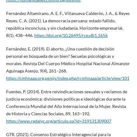
Fernández Altamirano, A. E. F., Villanueva Calderón, J. A., & Reyes
Reyes, C. A. (2021). La democracia peruana: estado fallido,
república inconclusa, y sin ciudadanía. Horizonte empresarial,
8(1), 438–446.
https://doi.org/10.26495/rce.v8i1.1656
Fernández, E. (2019). El aborto, ¿Una cuestión de decisión
personal en búsqueda de un bien? Secuelas psicológicas y
morales. Revista Del Cuerpo Médico Hospital Nacional Almanzor
Aguinaga Asenjo, 9(4), 261–268.
https://cmhnaaa.org.pe/ojs/index.php/rcmhnaaa/article/view/101
Fuentes, P. (2014). Entre reivindicaciones sexuales y reclamos de
justicia económica: divisiones políticas e ideológicas durante la
Conferencia Mundial del Año Internacional de la Mujer. Revista
de Historia y Ciencias Sociales, 89, 163–192.
https://www.redalyc.org/articulo.oa?id=319131309007
GTR. (2021). Consenso Estratégico Interagencial para la