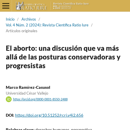
Inicio
/
Archivos
/
Vol. 4 Núm. 2 (2024): Revista Científica Ratio Iure
/
Artículos originales
El aborto: una discusión que va más
allá de las posturas conservadoras y
progresistas
Marco Ramírez-Casusol
Universidad César Vallejo
https://orcid.org/0000-0001-8550-2488
DOI:
https://doi.org/10.51252/rcri.v4i2.656
Palabras clave:
derechos humanos, perspectiva