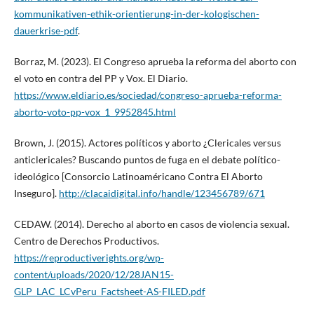
kommunikativen-ethik-orientierung-in-der-kologischen-
dauerkrise-pdf
.
Borraz, M. (2023). El Congreso aprueba la reforma del aborto con
el voto en contra del PP y Vox. El Diario.
https://www.eldiario.es/sociedad/congreso-aprueba-reforma-
aborto-voto-pp-vox_1_9952845.html
Brown, J. (2015). Actores políticos y aborto ¿Clericales versus
anticlericales? Buscando puntos de fuga en el debate político-
ideológico [Consorcio Latinoaméricano Contra El Aborto
Inseguro].
http://clacaidigital.info/handle/123456789/671
CEDAW. (2014). Derecho al aborto en casos de violencia sexual.
Centro de Derechos Productivos.
https://reproductiverights.org/wp-
content/uploads/2020/12/28JAN15-
GLP_LAC_LCvPeru_Factsheet-AS-FILED.pdf