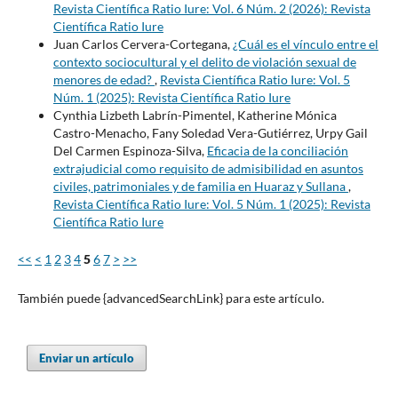
Revista Científica Ratio Iure: Vol. 6 Núm. 2 (2026): Revista
Científica Ratio Iure
Juan Carlos Cervera-Cortegana,
¿Cuál es el vínculo entre el
contexto sociocultural y el delito de violación sexual de
menores de edad?
,
Revista Científica Ratio Iure: Vol. 5
Núm. 1 (2025): Revista Científica Ratio Iure
Cynthia Lizbeth Labrín-Pimentel, Katherine Mónica
Castro-Menacho, Fany Soledad Vera-Gutiérrez, Urpy Gail
Del Carmen Espinoza-Silva,
Eficacia de la conciliación
extrajudicial como requisito de admisibilidad en asuntos
civiles, patrimoniales y de familia en Huaraz y Sullana
,
Revista Científica Ratio Iure: Vol. 5 Núm. 1 (2025): Revista
Científica Ratio Iure
<<
<
1
2
3
4
5
6
7
>
>>
También puede {advancedSearchLink} para este artículo.
Enviar un artículo