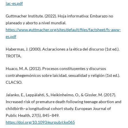
lac-es.pdf
Guttmacher Institute. (2022). Hoja informativa: Embarazo no
planeado y aborto a nivel mundial.
https://www.guttmacher.org/sites/default/files/factsheet/fs-aww-
es.pdf
Habermas, J. (2000). Aclaraciones a la ética del discurso (1st ed.).
TROTTA.
Huaco, M. A. (2012). Procesos constituyentes y discursos
contrahegemónicos sobre laicidad, sexualidad y religión (1st ed.).
CLACSO.
Jalanko, E., Leppälahti, S., Heikinheimo, O., & Gissler, M. (2017).
Increased risk of premature death following teenage abortion and
childbirth–a longitudinal cohort study. European Journal of
Public Health, 27(5), 845–849.
https://doi.org/10.1093/eurpub/ckx065