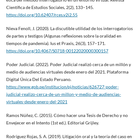
Científica de Estudios Sociales, 2(2), 133–145.
https://doi.org/10.62407/rces.v2i2.55
Nieva Fenoll, J. (2020). La discutible utilidad de los interrogatorios
de partes y testigos (Algunas reflexiones sobre la oralidad en
tiempos de pandemia). Ius et Praxis, 26(3), 157–171.
https://doi.org/10.4067/S0718-00122020000300157
Poder Judicial. (2022). Poder Judicial realizó cerca de un millón y
medio de audiencias virtuales desde enero del 2021. Plataforma
Digital Única Del Estado Peruano.
https://www.gob.pe/institucion/pj/noticias/626727-poder-
judicial-realizo-cerca-de-un-millon-y-medio-de-audiencias-
virtuales-desde-enero-del-2021
Ramos Núñez, C. (2015). Cómo hacer una Tesis de Derecho y no
Envejecer en el Intento (1st ed.). Editorial Grijley.
Rodríguez Rojas, S. A. (2019). Litigación oral y la teoría del caso en