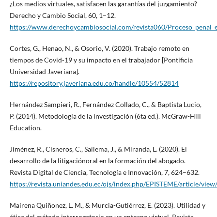
¿Los medios virtuales, satisfacen las garantías del juzgamiento?
Derecho y Cambio Social, 60, 1–12.
https://www.derechoycambiosocial.com/revista060/Proceso_penal_
Cortes, G., Henao, N., & Osorio, V. (2020). Trabajo remoto en
tiempos de Covid-19 y su impacto en el trabajador [Pontificia
Universidad Javeriana].
https://repository.javeriana.edu.co/handle/10554/52814
Hernández Sampieri, R., Fernández Collado, C., & Baptista Lucio,
P. (2014). Metodología de la investigación (6ta ed.). McGraw-Hill
Education.
Jiménez, R., Cisneros, C., Sailema, J., & Miranda, L. (2020). El
desarrollo de la litigaciónoral en la formación del abogado.
Revista Digital de Ciencia, Tecnología e Innovación, 7, 624–632.
https://revista.uniandes.edu.ec/ojs/index.php/EPISTEME/article/vie
Mairena Quiñonez, L. M., & Murcia-Gutiérrez, E. (2023). Utilidad y
ética del método interrogatorio en un entorno virtual. Revista