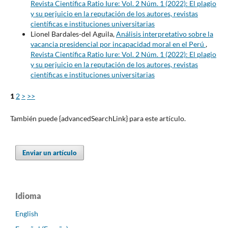
Revista Científica Ratio Iure: Vol. 2 Núm. 1 (2022): El plagio
y su perjuicio en la reputación de los autores, revistas
científicas e instituciones universitarias
Lionel Bardales-del Aguila,
Análisis interpretativo sobre la
vacancia presidencial por incapacidad moral en el Perú
,
Revista Científica Ratio Iure: Vol. 2 Núm. 1 (2022): El plagio
y su perjuicio en la reputación de los autores, revistas
científicas e instituciones universitarias
1
2
>
>>
También puede {advancedSearchLink} para este artículo.
Enviar un artículo
Idioma
English