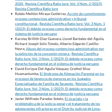
2020
,
Revista Científica Ratio Iure: Vol. 3 Núm. 2 (2023):
Revista Científica Ratio Iure
Rubén Melitón Miraya-Gutiérrez,
Acción de cumplimiento,
proceso contencioso administrativo y tribunal
constitucional
,
Revista Científica Ratio Iure: Vol. 3 Núm. 1
(2023): El debido proceso como derecho fundamental en el
sistema de justicia peruano
Karolay Brillith Díaz-Guevara, Lionel Bardales-del-Águila,
Richard Joseph Solis-Toledo, Alberto Edgardo Castillo-
Neyra,
Abuso del proceso contencioso administrativo por
la extinción de la concesión minera
,
Revista Científica
Ratio Iure: Vol. 3 Núm. 1 (2023): El debido proceso como
derecho fundamental en el sistema de justicia peruano
David Enrique Del-Aguila-Vásquez, Grethel Silva-
Huamantumba,
El Síndrome de Alienación Parental en los
procesos de tenencia de menores en los Juzgados
Especializados de Familia de Tarapoto
,
Revista Científica
Ratio Iure: Vol. 3 Núm. 1 (2023): El debido proceso como
derecho fundamental en el sistema de justicia peruano
Javier Wilfredo Paredes-Sotelo,
El sicariato y la
problemática de la justicia penal y el tratamiento de los
adolescentes infractores en el Distrito Judicial de Lima
,