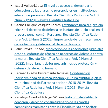
Isabel Valles-López,
El nivel de acceso al derecho a la
educación de las clases no presenciales en instituciones
educativas peruanas
,
Revista Científica Ratio Iure: Vol. 3
Núm. 2 (2023): Revista Científica Ratio Iure
Carlos Enrique Vásquez-Torres,
Estándares para el ejercicio
eficaz del derecho de defensa en la etapa de juicio oral, en el
proceso penal común Peruano.
,
Revista Científica Ratio
Iure: Vol. 2 Núm. 2 (2022): Importancia de los mecanismos
de protección y defensa del derecho humano
Felix Freyre-Pinedo,
Motivación de las decisiones judiciales
desde el enfoque de género en procesos de violencia contra
la mujer
,
Revista Científica Ratio Iure: Vol. 2 Núm. 2
(2022): Importancia de los mecanismos de protección y
defensa del derecho humano
Carmen Gladys Bustamante-Rosales,
Condonación
indiscriminada en la recaudación y cultura tributaria, en la
Municipalidad de Barranca periodo 2018-2019
,
Revista
Científica Ratio Iure: Vol. 5 Núm. 1 (2025): Revista
Científica Ratio Iure
Karolayn Olenka Hidalgo-Wilson,
Relación del delito de
coacción y derecho consuetudinario de las rondas
campesinas tramitados ante la Fiscalía Mixta de Soritor,