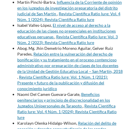
Martín Pinchi-Bartra,
Influencia de la Corriente de opinión
en los juzgados de investigación preparatoria del distrito
judicial de San Martín
,
Revista Científica Ratio Iure: Vol. 4
Núm. 1 (2024): Revista Científica Ratio Iure
Isabel Valles-López,
El nivel de acceso al derecho a la
educación de las clases no presenciales en instituciones
educativas peruanas
,
Revista Científica Ratio Iure: Vol. 3
Núm. 2 (2023): Revista Científica Ratio Iure
Abog. Mg. Jhin Demetrio Moreno Aguilar, Gelver Ruiz
Paredes,
Relación entre la vulneración del derecho de
bonificación y su tratamiento en el proceso contencioso
administrativo por preparación de clases de los docentes
de la Unidad de Gestión Educativa Local – San Martín, 2018
,
Revista Científica Ratio Iure: Vol. 1 Núm. 1 (2021):
Presente y futuro de la publicación y difusión del
conocimiento jurídico
Naomi Del Camen Guevara-Garate,
Beneficios
penitenciarios y principio de discrecionalidad en los
Juzgados Unipersonales de Tarapoto
,
Revista Científica
Ratio Iure: Vol. 4 Núm. 1 (2024): Revista Científica Ratio
Iure
Karolayn Olenka Hidalgo-Wilson,
Relación del delito de
coacción y derecho consuetudinario de las rondas