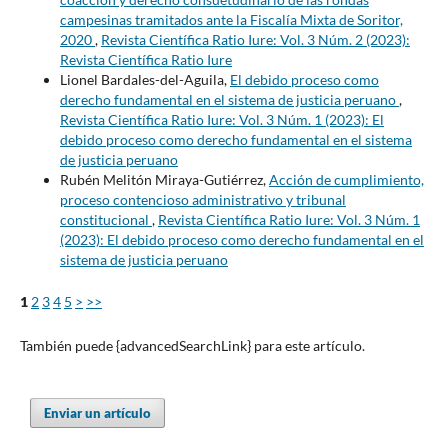
campesinas tramitados ante la Fiscalía Mixta de Soritor,
2020
,
Revista Científica Ratio Iure: Vol. 3 Núm. 2 (2023):
Revista Científica Ratio Iure
Lionel Bardales-del-Aguila,
El debido proceso como
derecho fundamental en el sistema de justicia peruano
,
Revista Científica Ratio Iure: Vol. 3 Núm. 1 (2023): El
debido proceso como derecho fundamental en el sistema
de justicia peruano
Rubén Melitón Miraya-Gutiérrez,
Acción de cumplimiento,
proceso contencioso administrativo y tribunal
constitucional
,
Revista Científica Ratio Iure: Vol. 3 Núm. 1
(2023): El debido proceso como derecho fundamental en el
sistema de justicia peruano
1
2
3
4
5
>
>>
También puede {advancedSearchLink} para este artículo.
Enviar un artículo