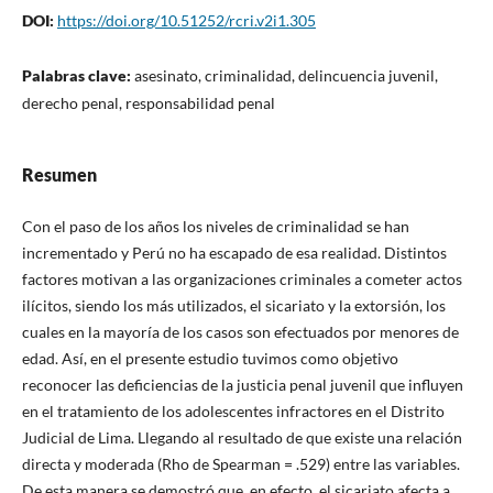
DOI:
https://doi.org/10.51252/rcri.v2i1.305
Palabras clave:
asesinato, criminalidad, delincuencia juvenil,
derecho penal, responsabilidad penal
Resumen
Con el paso de los años los niveles de criminalidad se han
incrementado y Perú no ha escapado de esa realidad. Distintos
factores motivan a las organizaciones criminales a cometer actos
ilícitos, siendo los más utilizados, el sicariato y la extorsión, los
cuales en la mayoría de los casos son efectuados por menores de
edad. Así, en el presente estudio tuvimos como objetivo
reconocer las deficiencias de la justicia penal juvenil que influyen
en el tratamiento de los adolescentes infractores en el Distrito
Judicial de Lima. Llegando al resultado de que existe una relación
directa y moderada (Rho de Spearman = .529) entre las variables.
De esta manera se demostró que, en efecto, el sicariato afecta a