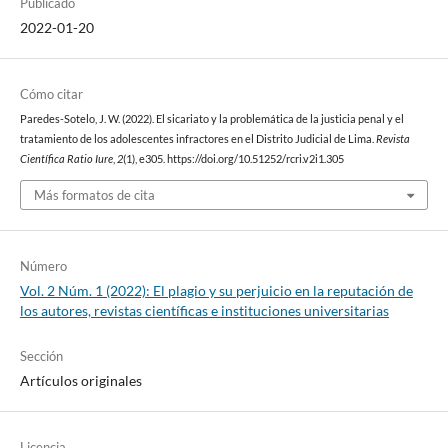
Publicado
2022-01-20
Cómo citar
Paredes-Sotelo, J. W. (2022). El sicariato y la problemática de la justicia penal y el
tratamiento de los adolescentes infractores en el Distrito Judicial de Lima.
Revista
Científica Ratio Iure
,
2
(1), e305. https://doi.org/10.51252/rcri.v2i1.305
Más formatos de cita
Número
Vol. 2 Núm. 1 (2022): El plagio y su perjuicio en la reputación de
los autores, revistas científicas e instituciones universitarias
Sección
Artículos originales
Licencia