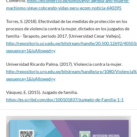
Comercio.
https://elcomercio.pe/somos/eyvi-agreda-ano-muerte-
machismo-sigue-cobrando-vidas-peru-ecpm-noticia-640395
Torres, S. (2018). Efectividad de las medidas de protección en los
procesos de violencia contra la mujer, dictados en los juzgados de
familia - Tarapoto, periodo 2017. [Universidad Cesar Vallejo].
http://repositorio.ucv.edu.pe/bitstream/handle/20.500.12692/40503
sequence=1&isAllowed=y
Universidad Ricardo Palma. (2017). Violencia contra la mujer.
http://repositorio.urp.edu.pe/bitstream/handle/urp/1080/Viole
sequence=1&isAllowed=y
Vásquez, E. (2015). Juzgado de familia.
https://es.scribd.com/doc/100101837/Juzgado-de-Familia-1-1