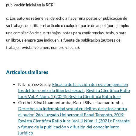
publicación inicial en la RCRI.
c. Los autores retienen el derecho a hacer una posterior publicación de
su trabajo, de utilizar el artículo o cualquier parte de aquel (por ejemplo:
una compilación de sus trabajos, notas para conferencias, tesis, o para
un libro), siempre que indiquen la fuente de publicación (autores del
trabajo, revista, volumen, numero y fecha).
Artículos similares
Nik Torres-Garay,
Eficacia de la acción de revisión penal en
los delitos contra la libertad sexual
,
Revista Científica Ratio
Iure: Vol. 4 Núm. 1 (2024): Revista Científica Ratio Iure
Grethel Silva Huamantumba, Karol Silva Huamantumba,
Derecho a la indemnidad sexual en delitos de actos contra
el pudor, 2do Juzgado Unipersonal Penal Tarapoto, 2019
,
Revista Científica Ratio Iure: Vol. 1 Núm. 1 (2021): Presente
y futuro de la publicación y difusión del conocimiento
jurídico