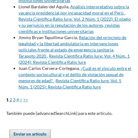
instituciones universitarias
Lionel Bardales-del Aguila,
Análisis interpretativo sobre la
vacancia presidencial por incapacidad moral en el Perú
,
Revista Científica Ratio Iure: Vol. 2 Núm. 1 (2022): El plagio
y su perjuicio en la reputación de los autores, revistas
científicas e instituciones universitarias
Jimmy Bryan Tapullima-García,
Relación del principio de
legalidad y la libertad ambulatoria en intervenciones
policiales frente al estado de emergencia sanitaria,
Tarapoto 2020
,
Revista Científica Ratio Iure: Vol. 4 Núm. 1
(2024): Revista Científica Ratio Iure
Juan Carlos Cervera-Cortegana,
¿Cuál es el vínculo entre el
contexto sociocultural y el delito de violación sexual de
menores de edad?
,
Revista Científica Ratio Iure: Vol. 5
Núm. 1 (2025): Revista Científica Ratio Iure
1
2
3
4
>
>>
También puede {advancedSearchLink} para este artículo.
Enviar un artículo