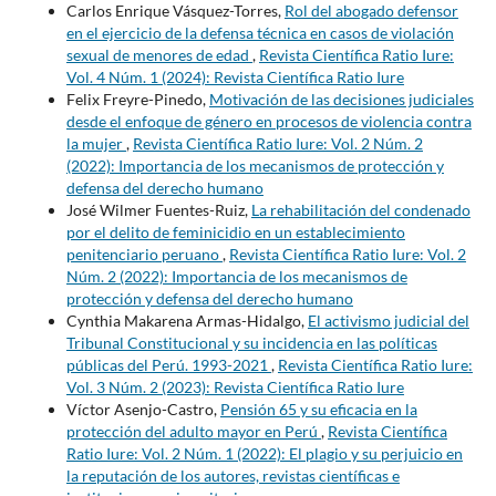
Carlos Enrique Vásquez-Torres,
Rol del abogado defensor
en el ejercicio de la defensa técnica en casos de violación
sexual de menores de edad
,
Revista Científica Ratio Iure:
Vol. 4 Núm. 1 (2024): Revista Científica Ratio Iure
Felix Freyre-Pinedo,
Motivación de las decisiones judiciales
desde el enfoque de género en procesos de violencia contra
la mujer
,
Revista Científica Ratio Iure: Vol. 2 Núm. 2
(2022): Importancia de los mecanismos de protección y
defensa del derecho humano
José Wilmer Fuentes-Ruiz,
La rehabilitación del condenado
por el delito de feminicidio en un establecimiento
penitenciario peruano
,
Revista Científica Ratio Iure: Vol. 2
Núm. 2 (2022): Importancia de los mecanismos de
protección y defensa del derecho humano
Cynthia Makarena Armas-Hidalgo,
El activismo judicial del
Tribunal Constitucional y su incidencia en las políticas
públicas del Perú. 1993-2021
,
Revista Científica Ratio Iure:
Vol. 3 Núm. 2 (2023): Revista Científica Ratio Iure
Víctor Asenjo-Castro,
Pensión 65 y su eficacia en la
protección del adulto mayor en Perú
,
Revista Científica
Ratio Iure: Vol. 2 Núm. 1 (2022): El plagio y su perjuicio en
la reputación de los autores, revistas científicas e