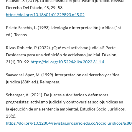
Paulson, S. (2019). La idea misma del positivismo jurídico. Revista
Derecho Del Estado, 45, 29–53.
https://doi.org/10.18601/01229893.n45.02
Prieto Sanchís, L. (1993). Ideología e interpretación jurídica (1st
ed.). Tecnos.
Rivas-Robledo, P. (2022). ¿Qué es el activismo judicial? Parte I.
Desiderata para una definición de activismo judicial. Díkaion,
31(1), 70–92.
https://doi.org/10.5294/dika.2022.31.1.4
Saavedra López, M. (1999). Interpretación del derecho y crítica
jurídica (38th ed.). Reimpresa.
Scharager, A. (2021). De jueces autoritarios y defensores
progresistas: activismo judicial y controversias sociojurídicas en
la ejecución de una sentencia ambiental. Estudios Socio-Jurídicos,
23(1).
https://doi.org/10.12804/revistas.urosario.edu.co/sociojuridicos/a.8