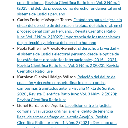
constitucional
,
Revista Científica Ratio Iure: Vol. 3 Núm. 1
(2023): El debido proceso como derecho fundamental en el
sistema de justicia peruano
Carlos Enrique Vásquez-Torres,
Estándares para el ejercicio
eficaz del derecho de defensa en la etapa de juicio oral, en el
proceso penal común Peruano.
,
Revista Científica Ratio
Iure: Vol. 2 Núm. 2 (2022): Importancia de los mecanismos
de protección y defensa del derecho humano
Paola Katherine Arevalo-Rengifo,
El derecho a la verdad y
el sistema de justicia electoral peruano, desde la óptica de
los estándares probatorios internacionales, 2015 – 2021
,
Revista Científica Ratio Iure: Vol. 3 Núm. 2 (2023): Revista
Científica Ratio Iure
Karolayn Olenka Hidalgo-Wilson,
Relación del delito de
coacción y derecho consuetudinario de las rondas
campesinas tramitados ante la Fiscalía Mixta de Soritor,
2020
,
Revista Científica Ratio Iure: Vol. 3 Núm. 2 (2023):
Revista Científica Ratio Iure
Lionel Bardales del Aguila,
La colisión entre la justicia
comunal y la justicia ordinaria, en el delito de tenencia
ilegal de armas de fuego en la etnia Awajún
,
Revista
Científica Ratio Iure: Vol. 1 Núm. 2 (2021): Derecho: una