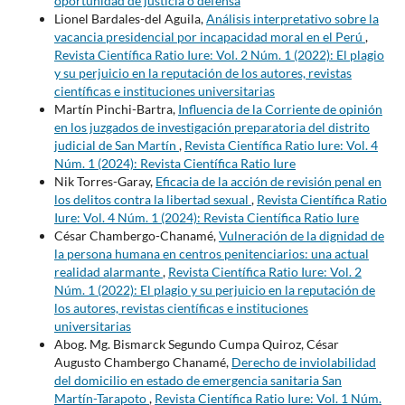
oportunidad de justicia o defensa
Lionel Bardales-del Aguila,
Análisis interpretativo sobre la
vacancia presidencial por incapacidad moral en el Perú
,
Revista Científica Ratio Iure: Vol. 2 Núm. 1 (2022): El plagio
y su perjuicio en la reputación de los autores, revistas
científicas e instituciones universitarias
Martín Pinchi-Bartra,
Influencia de la Corriente de opinión
en los juzgados de investigación preparatoria del distrito
judicial de San Martín
,
Revista Científica Ratio Iure: Vol. 4
Núm. 1 (2024): Revista Científica Ratio Iure
Nik Torres-Garay,
Eficacia de la acción de revisión penal en
los delitos contra la libertad sexual
,
Revista Científica Ratio
Iure: Vol. 4 Núm. 1 (2024): Revista Científica Ratio Iure
César Chambergo-Chanamé,
Vulneración de la dignidad de
la persona humana en centros penitenciarios: una actual
realidad alarmante
,
Revista Científica Ratio Iure: Vol. 2
Núm. 1 (2022): El plagio y su perjuicio en la reputación de
los autores, revistas científicas e instituciones
universitarias
Abog. Mg. Bismarck Segundo Cumpa Quiroz, César
Augusto Chambergo Chanamé,
Derecho de inviolabilidad
del domicilio en estado de emergencia sanitaria San
Martín-Tarapoto
,
Revista Científica Ratio Iure: Vol. 1 Núm.