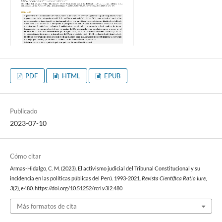
PDF
HTML
EPUB
Publicado
2023-07-10
Cómo citar
Armas-Hidalgo, C. M. (2023). El activismo judicial del Tribunal Constitucional y su
incidencia en las políticas públicas del Perú. 1993-2021.
Revista Científica Ratio Iure
,
3
(2), e480. https://doi.org/10.51252/rcri.v3i2.480
Más formatos de cita