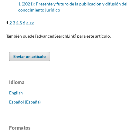
1 (2021): Presente y futuro de la publicación y difusión del
conocimiento jurídico
1
2
3
4
5
6
>
>>
También puede {advancedSearchLink} para este artículo.
Enviar un artículo
Idioma
English
Español (España)
Formatos