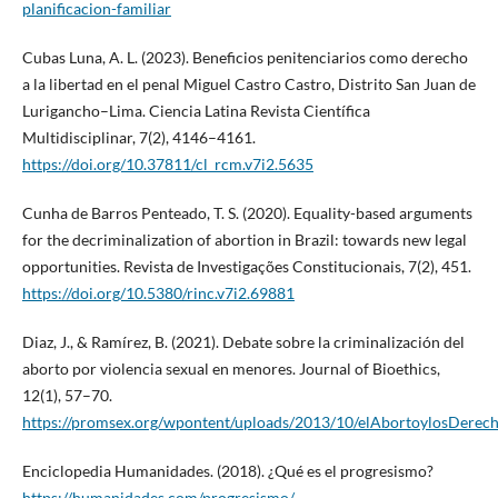
planificacion-familiar
Cubas Luna, A. L. (2023). Beneficios penitenciarios como derecho
a la libertad en el penal Miguel Castro Castro, Distrito San Juan de
Lurigancho–Lima. Ciencia Latina Revista Científica
Multidisciplinar, 7(2), 4146–4161.
https://doi.org/10.37811/cl_rcm.v7i2.5635
Cunha de Barros Penteado, T. S. (2020). Equality-based arguments
for the decriminalization of abortion in Brazil: towards new legal
opportunities. Revista de Investigações Constitucionais, 7(2), 451.
https://doi.org/10.5380/rinc.v7i2.69881
Diaz, J., & Ramírez, B. (2021). Debate sobre la criminalización del
aborto por violencia sexual en menores. Journal of Bioethics,
12(1), 57–70.
https://promsex.org/wpontent/uploads/2013/10/elAbortoylosDerec
Enciclopedia Humanidades. (2018). ¿Qué es el progresismo?
https://humanidades.com/progresismo/