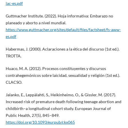
lac-es.pdf
Guttmacher Institute. (2022). Hoja informativa: Embarazo no
planeado y aborto a nivel mundial.
https://www.guttmacher.org/sites/default/files/factsheet/fs-aww-
es.pdf
Habermas, J. (2000). Aclaraciones a la ética del discurso (1st ed.).
TROTTA.
Huaco, M. A. (2012). Procesos constituyentes y discursos
contrahegemónicos sobre laicidad, sexualidad y religión (1st ed.).
CLACSO.
Jalanko, E., Leppälahti, S., Heikinheimo, O., & Gissler, M. (2017).
Increased risk of premature death following teenage abortion and
childbirth–a longitudinal cohort study. European Journal of
Public Health, 27(5), 845–849.
https://doi.org/10.1093/eurpub/ckx065