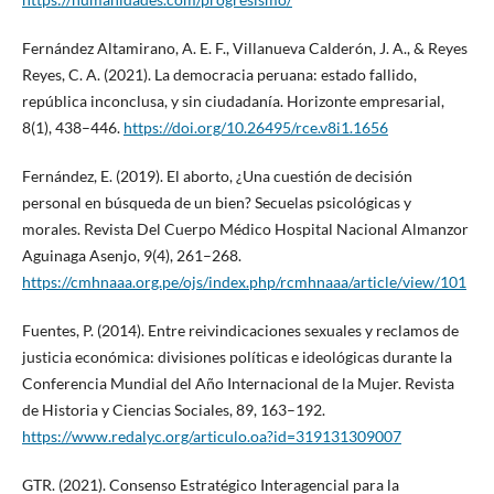
Fernández Altamirano, A. E. F., Villanueva Calderón, J. A., & Reyes
Reyes, C. A. (2021). La democracia peruana: estado fallido,
república inconclusa, y sin ciudadanía. Horizonte empresarial,
8(1), 438–446.
https://doi.org/10.26495/rce.v8i1.1656
Fernández, E. (2019). El aborto, ¿Una cuestión de decisión
personal en búsqueda de un bien? Secuelas psicológicas y
morales. Revista Del Cuerpo Médico Hospital Nacional Almanzor
Aguinaga Asenjo, 9(4), 261–268.
https://cmhnaaa.org.pe/ojs/index.php/rcmhnaaa/article/view/101
Fuentes, P. (2014). Entre reivindicaciones sexuales y reclamos de
justicia económica: divisiones políticas e ideológicas durante la
Conferencia Mundial del Año Internacional de la Mujer. Revista
de Historia y Ciencias Sociales, 89, 163–192.
https://www.redalyc.org/articulo.oa?id=319131309007
GTR. (2021). Consenso Estratégico Interagencial para la