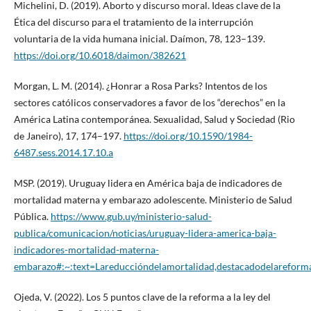
Michelini, D. (2019). Aborto y discurso moral. Ideas clave de la
Ética del discurso para el tratamiento de la interrupción
voluntaria de la vida humana inicial. Daímon, 78, 123–139.
https://doi.org/10.6018/daimon/382621
Morgan, L. M. (2014). ¿Honrar a Rosa Parks? Intentos de los
sectores católicos conservadores a favor de los “derechos” en la
América Latina contemporánea. Sexualidad, Salud y Sociedad (Rio
de Janeiro), 17, 174–197.
https://doi.org/10.1590/1984-
6487.sess.2014.17.10.a
MSP. (2019). Uruguay lidera en América baja de indicadores de
mortalidad materna y embarazo adolescente. Ministerio de Salud
Pública.
https://www.gub.uy/ministerio-salud-
publica/comunicacion/noticias/uruguay-lidera-america-baja-
indicadores-mortalidad-materna-
embarazo#:~:text=Lareduccióndelamortalidad,destacadodelareforma
Ojeda, V. (2022). Los 5 puntos clave de la reforma a la ley del