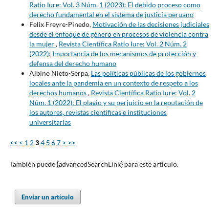
Ratio Iure: Vol. 3 Núm. 1 (2023): El debido proceso como
derecho fundamental en el sistema de justicia peruano
Felix Freyre-Pinedo,
Motivación de las decisiones judiciales
desde el enfoque de género en procesos de violencia contra
la mujer
,
Revista Científica Ratio Iure: Vol. 2 Núm. 2
(2022): Importancia de los mecanismos de protección y
defensa del derecho humano
Albino Nieto-Serpa,
Las políticas públicas de los gobiernos
locales ante la pandemia en un contexto de respeto a los
derechos humanos
,
Revista Científica Ratio Iure: Vol. 2
Núm. 1 (2022): El plagio y su perjuicio en la reputación de
los autores, revistas científicas e instituciones
universitarias
<<
<
1
2
3
4
5
6
7
>
>>
También puede {advancedSearchLink} para este artículo.
Enviar un artículo