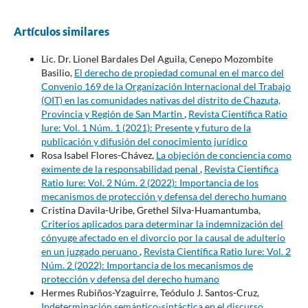
Artículos similares
Lic. Dr. Lionel Bardales Del Aguila, Cenepo Mozombite
Basilio,
El derecho de propiedad comunal en el marco del
Convenio 169 de la Organización Internacional del Trabajo
(OIT) en las comunidades nativas del distrito de Chazuta,
Provincia y Región de San Martin
,
Revista Científica Ratio
Iure: Vol. 1 Núm. 1 (2021): Presente y futuro de la
publicación y difusión del conocimiento jurídico
Rosa Isabel Flores-Chávez,
La objeción de conciencia como
eximente de la responsabilidad penal
,
Revista Científica
Ratio Iure: Vol. 2 Núm. 2 (2022): Importancia de los
mecanismos de protección y defensa del derecho humano
Cristina Davila-Uribe, Grethel Silva-Huamantumba,
Criterios aplicados para determinar la indemnización del
cónyuge afectado en el divorcio por la causal de adulterio
en un juzgado peruano
,
Revista Científica Ratio Iure: Vol. 2
Núm. 2 (2022): Importancia de los mecanismos de
protección y defensa del derecho humano
Hermes Rubiños-Yzaguirre, Teódulo J. Santos-Cruz,
Indeterminación semántico-sintáctica en el discurso