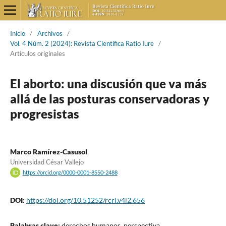
Inicio
/
Archivos
/
Vol. 4 Núm. 2 (2024): Revista Científica Ratio Iure
/
Artículos originales
El aborto: una discusión que va más
allá de las posturas conservadoras y
progresistas
Marco Ramírez-Casusol
Universidad César Vallejo
https://orcid.org/0000-0001-8550-2488
DOI:
https://doi.org/10.51252/rcri.v4i2.656
Palabras clave:
derechos humanos, perspectiva