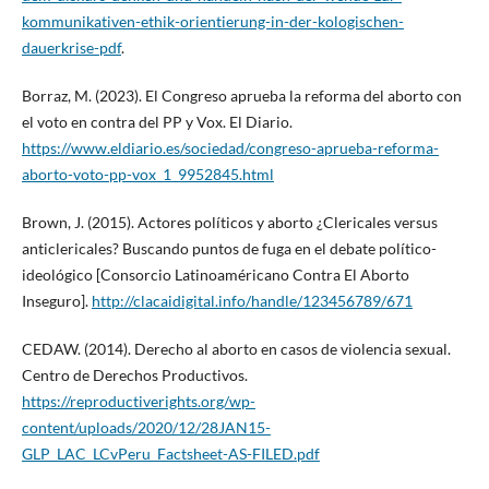
kommunikativen-ethik-orientierung-in-der-kologischen-
dauerkrise-pdf
.
Borraz, M. (2023). El Congreso aprueba la reforma del aborto con
el voto en contra del PP y Vox. El Diario.
https://www.eldiario.es/sociedad/congreso-aprueba-reforma-
aborto-voto-pp-vox_1_9952845.html
Brown, J. (2015). Actores políticos y aborto ¿Clericales versus
anticlericales? Buscando puntos de fuga en el debate político-
ideológico [Consorcio Latinoaméricano Contra El Aborto
Inseguro].
http://clacaidigital.info/handle/123456789/671
CEDAW. (2014). Derecho al aborto en casos de violencia sexual.
Centro de Derechos Productivos.
https://reproductiverights.org/wp-
content/uploads/2020/12/28JAN15-
GLP_LAC_LCvPeru_Factsheet-AS-FILED.pdf