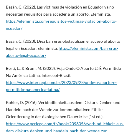
Bazán, C. (2022). Las víctimas de violación en Ecuador ya no
necesitan requisitos para acceder a un aborto. Efeminista.
https://efeminista.com/requisitos-victimas-violacion-aborto-
ecuador/
Bazán, C. (2023). Diez barreras obstaculizan el acceso al aborto
legal en Ecuador. Efeminista.
https://efeminista.com/barreras-
aborto-legal-ecuador/
Berti, L., & Brum, M. (2023). Veja Onde O Aborto Já É Permitido
Na América Latina. Intercept-Brasil.
https://www.intercept.com.br/2023/09/28/onde-o-aborto-e-
permitido-na-america-latina/
Böhler, D. (2016). Verbindlichkeit aus dem Diskurs Denken und
Handeln nach der Wende zur kommunikativen Ethik -
Orientierung in der ökologischen Dauerkrise (1st ed.).
https://www.perlego.com/fr/book/2098056/verbindlichkeit-aus-
dem-diskurs-denken-und-handeln-nach-der-wende-zur-