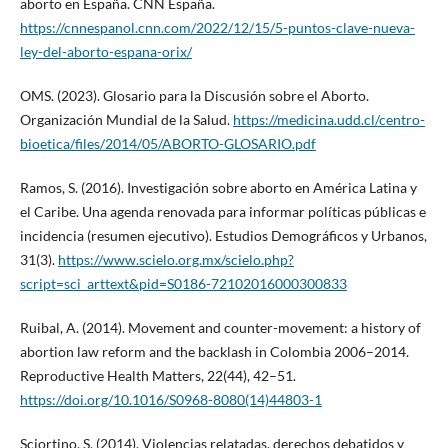
aborto en España. CNN España.
https://cnnespanol.cnn.com/2022/12/15/5-puntos-clave-nueva-
ley-del-aborto-espana-orix/
OMS. (2023). Glosario para la Discusión sobre el Aborto.
Organización Mundial de la Salud.
https://medicina.udd.cl/centro-
bioetica/files/2014/05/ABORTO-GLOSARIO.pdf
Ramos, S. (2016). Investigación sobre aborto en América Latina y
el Caribe. Una agenda renovada para informar políticas públicas e
incidencia (resumen ejecutivo). Estudios Demográficos y Urbanos,
31(3).
https://www.scielo.org.mx/scielo.php?
script=sci_arttext&pid=S0186-72102016000300833
Ruibal, A. (2014). Movement and counter-movement: a history of
abortion law reform and the backlash in Colombia 2006–2014.
Reproductive Health Matters, 22(44), 42–51.
https://doi.org/10.1016/S0968-8080(14)44803-1
Sciortino, S. (2014). Violencias relatadas, derechos debatidos y