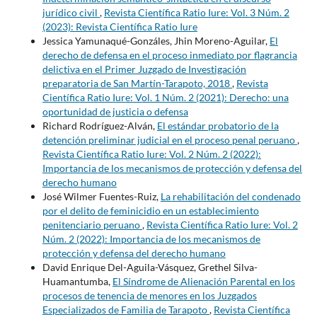
jurídico civil
,
Revista Científica Ratio Iure: Vol. 3 Núm. 2
(2023): Revista Científica Ratio Iure
Jessica Yamunaqué-Gonzáles, Jhin Moreno-Aguilar,
El
derecho de defensa en el proceso inmediato por flagrancia
delictiva en el Primer Juzgado de Investigación
preparatoria de San Martín-Tarapoto, 2018
,
Revista
Científica Ratio Iure: Vol. 1 Núm. 2 (2021): Derecho: una
oportunidad de justicia o defensa
Richard Rodríguez-Alván,
El estándar probatorio de la
detención preliminar judicial en el proceso penal peruano
,
Revista Científica Ratio Iure: Vol. 2 Núm. 2 (2022):
Importancia de los mecanismos de protección y defensa del
derecho humano
José Wilmer Fuentes-Ruiz,
La rehabilitación del condenado
por el delito de feminicidio en un establecimiento
penitenciario peruano
,
Revista Científica Ratio Iure: Vol. 2
Núm. 2 (2022): Importancia de los mecanismos de
protección y defensa del derecho humano
David Enrique Del-Aguila-Vásquez, Grethel Silva-
Huamantumba,
El Síndrome de Alienación Parental en los
procesos de tenencia de menores en los Juzgados
Especializados de Familia de Tarapoto
,
Revista Científica