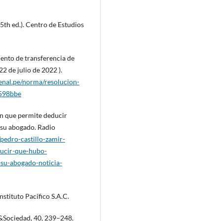
5th ed.). Centro de Estudios
nto de transferencia de
2 de julio de 2022 ).
penal.pe/norma/resolucion-
598bbe
n que permite deducir
e su abogado. Radio
s/pedro-castillo-zamir-
ucir-que-hubo-
-su-abogado-noticia-
Instituto Pacífico S.A.C.
o&Sociedad, 40, 239–248.