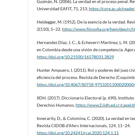
Guzmán, N. (2006). La verdad en el proceso penal. R
Universidad EAFIT, 71, 213.
https://core.ac.uk/read
Heidegger, M. (1952). De la esencia de la verdad. Rev
2(110), 5–22.
https://www.filosofia.org/hem/dep/rc
Hernandez Díaz, J. C., & Echeverri Martínez, L. M. (
en Colombia desde una visión de competencia. Agora 
https://doi.org/10.21500/16578031.3829
Hunter Ampuero, I. (2011). Rol y poderes del juez civ
eficiencia del proceso. Revista de Derecho (Coquimbo
https://doi.org/10.4067/S0718-9753201100020000
IIDH. (2017). Diccionario Electoral (p. 690). Institut
Derechos Humanos.
https://www2.iidh.ed.cr/capel/d
Innerarity, D., & Colomina, C. (2020). La verdad en l
Revista CIDOB d’Afers Internacionals, 124, 11–24.
https://doi.org/10.24241/rcai.2020.124.1.11