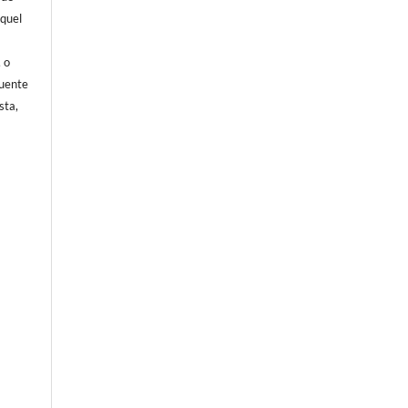
aquel
, o
fuente
sta,