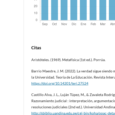
Citas
Aristóteles. (1969). Metafísica (1st ed.). Porrúa.
Barrio Maestre, J. M. (2022). La verdad sigue siendo
la Universidad. Teoría de La Educación. Revista Interu
https://doi.org/10.14201/teri.27524
Castillo Alva, J. L., Luján Túpez, M., & Zavaleta Rodríg
Razonamiento judicial : interpretación, argumentaci
resoluciones judiciales (2nd ed.). Universidad Andina
http://sbiblio.uandina.edu.pe/cgi-bin/koha/opac-det