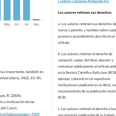
Creative Commons Atribución 4.0
.
Los autores retienen sus derechos:
a. Los autores retienen sus derechos d
marca y patente, y tambien sobre cualq
proceso o procedimiento descrito en el
artículo.
b. Los autores retienen el derecho de
compartir, copiar, distribuir, ejecutar y
comunicar públicamente el articulo pub
 muy importante, también en
en la Revista Científica Ratio Iure (RCRI
niversitaria, 34(2), 63–85.
ejemplo, colocarlo en un repositorio
institucional o publicarlo en un libro), c
reconocimiento de su publicación inicial
uez, R. (2006).
RCRI.
ón y motivación de las
 del Cusco.
c. Los autores retienen el derecho a ha
ail.pl?biblionumber=7099
una posterior publicación de su trabajo,