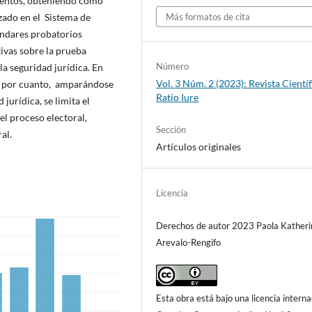
mentos, obteniendo como
zado en el Sistema de
Más formatos de cita
tándares probatorios
ivas sobre la prueba
Número
la seguridad jurídica. En
Vol. 3 Núm. 2 (2023): Revista Científ
a, por cuanto, amparándose
Ratio Iure
jurídica, se limita el
el proceso electoral,
Sección
al.
Artículos originales
Licencia
Derechos de autor 2023 Paola Katheri
Arevalo-Rengifo
Esta obra está bajo una licencia interna