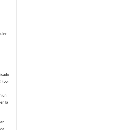
e
uier
licado
) (por
on un
 en la
cer
 de