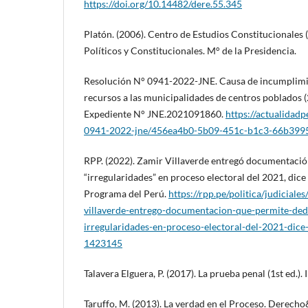
https://doi.org/10.14482/dere.55.345
Platón. (2006). Centro de Estudios Constitucionales (
Políticos y Constitucionales. M° de la Presidencia.
Resolución N° 0941-2022-JNE. Causa de incumplimie
recursos a las municipalidades de centros poblados (2
Expediente N° JNE.2021091860.
https://actualidad
0941-2022-jne/456ea4b0-5b09-451c-b1c3-66b399
RPP. (2022). Zamir Villaverde entregó documentació
“irregularidades” en proceso electoral del 2021, dic
Programa del Perú.
https://rpp.pe/politica/judiciale
villaverde-entrego-documentacion-que-permite-ded
irregularidades-en-proceso-electoral-del-2021-dice
1423145
Talavera Elguera, P. (2017). La prueba penal (1st ed.). 
Taruffo, M. (2013). La verdad en el Proceso. Derech