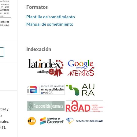
Formatos
Plantilla de sometimiento
Manual de sometimiento
Indexación
erdad y
la
onales,
e481.