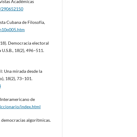
evistas Académicas
er/290652150
ista Cubana de Filosofía,
f/n10p005.htm
2018). Democracia electoral
U.S.B., 18(2), 496–511.
il: Una mirada desde la
), 18(2), 73–101.
4
o Interamericano de
iccionario/index.html
as democracias algorítmicas.