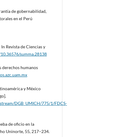
arantía de gobernabilidad,
torales en el Perú
 In Revista de Ciencias y
rg/10.36576/summa.28138
 dos derechos humanos
atos.azc.uam.mx
Latinoamérica y México
go].
i/bitstream/DGB_UMICH/775/1/FDCS-
ueba de oficio en la
cho Uninorte, 55, 217–234.