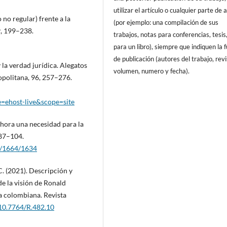
utilizar el artículo o cualquier parte de 
 no regular) frente a la
(por ejemplo: una compilación de sus
9, 199–238.
trabajos, notas para conferencias, tesis
para un libro), siempre que indiquen la 
de publicación (autores del trabajo, revi
 la verdad jurídica. Alegatos
volumen, numero y fecha).
opolitana, 96, 257–276.
ehost-live&scope=site
 ahora una necesidad para la
 87–104.
ew/1664/1634
. (2021). Descripción y
de la visión de Ronald
a colombiana. Revista
/10.7764/R.482.10