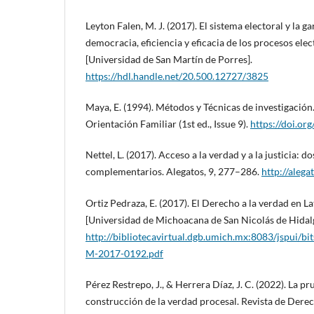
Leyton Falen, M. J. (2017). El sistema electoral y la g
democracia, eficiencia y eficacia de los procesos elec
[Universidad de San Martín de Porres].
https://hdl.handle.net/20.500.12727/3825
Maya, E. (1994). Métodos y Técnicas de investigación.
Orientación Familiar (1st ed., Issue 9).
https://doi.o
Nettel, L. (2017). Acceso a la verdad y a la justicia:
complementarios. Alegatos, 9, 277–286.
http://aleg
Ortiz Pedraza, E. (2017). El Derecho a la verdad en 
[Universidad de Michoacana de San Nicolás de Hidal
http://bibliotecavirtual.dgb.umich.mx:8083/jspu
M-2017-0192.pdf
Pérez Restrepo, J., & Herrera Díaz, J. C. (2022). La pr
construcción de la verdad procesal. Revista de Dere