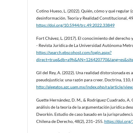
Cotino Hueso, L. (2022). Quién, cómo y qué regular (o
desinformación. Teoría y Realidad Constitucional, 4
https://doi.org/10.5944/trc.49.2022.33849
Fort Chávez, L. (2017). El conocimiento del derecho y
- Revista Jurídica de La Universidad Autónoma Metr
https://search.ebscohost.com/login.aspx?
direct=true&db=a9h&AN=126420770&lang=es&site=
Gil del Rey, A. (2022). Una realidad distorsionada es
pseudojusticia: una razón para creer. Doctrina, 110,
http://alegatos.azc.uam.mx/index.php/ra/article/vi
Guette Hernández, D. M., & Rodríguez Cuadrado, A. C
análisis de la teoría de la argumentación jurídica des
Dworkin. Estudio de caso basado en la jurisprudenci
Chilena de Derecho, 48(2), 231–255.
https://doi.org