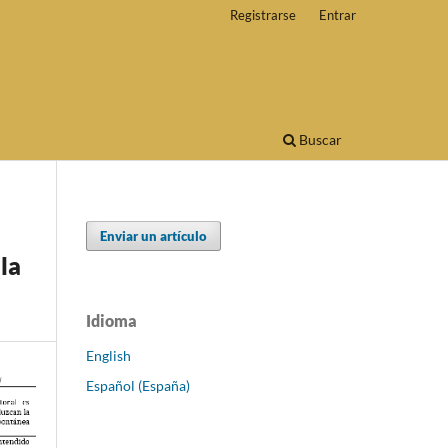
Registrarse
Entrar
Buscar
Enviar un artículo
la
Idioma
English
Español (España)