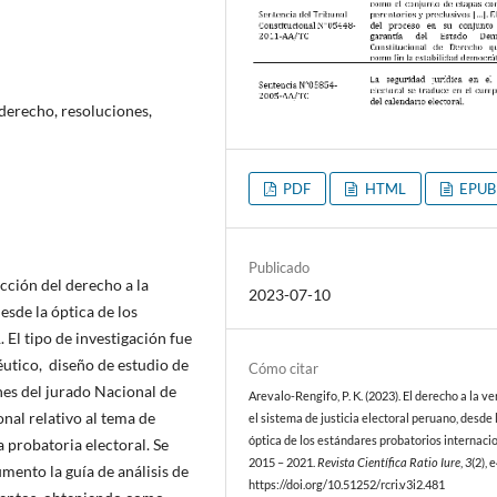
 derecho, resoluciones,
PDF
HTML
EPUB
Publicado
cción del derecho a la
2023-07-10
esde la óptica de los
 El tipo de investigación fue
utico, diseño de estudio de
Cómo citar
ones del jurado Nacional de
Arevalo-Rengifo, P. K. (2023). El derecho a la v
onal relativo al tema de
el sistema de justicia electoral peruano, desde 
óptica de los estándares probatorios internaci
 probatoria electoral. Se
2015 – 2021.
Revista Científica Ratio Iure
,
3
(2), 
umento la guía de análisis de
https://doi.org/10.51252/rcri.v3i2.481