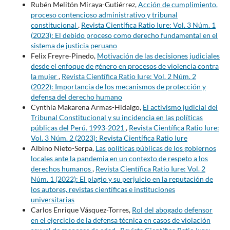
Rubén Melitón Miraya-Gutiérrez,
Acción de cumplimiento,
proceso contencioso administrativo y tribunal
constitucional
,
Revista Científica Ratio Iure: Vol. 3 Núm. 1
(2023): El debido proceso como derecho fundamental en el
sistema de justicia peruano
Felix Freyre-Pinedo,
Motivación de las decisiones judiciales
desde el enfoque de género en procesos de violencia contra
la mujer
,
Revista Científica Ratio Iure: Vol. 2 Núm. 2
(2022): Importancia de los mecanismos de protección y
defensa del derecho humano
Cynthia Makarena Armas-Hidalgo,
El activismo judicial del
Tribunal Constitucional y su incidencia en las políticas
públicas del Perú. 1993-2021
,
Revista Científica Ratio Iure:
Vol. 3 Núm. 2 (2023): Revista Científica Ratio Iure
Albino Nieto-Serpa,
Las políticas públicas de los gobiernos
locales ante la pandemia en un contexto de respeto a los
derechos humanos
,
Revista Científica Ratio Iure: Vol. 2
Núm. 1 (2022): El plagio y su perjuicio en la reputación de
los autores, revistas científicas e instituciones
universitarias
Carlos Enrique Vásquez-Torres,
Rol del abogado defensor
en el ejercicio de la defensa técnica en casos de violación