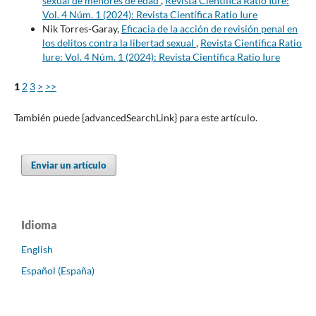
sexual de menores de edad
,
Revista Científica Ratio Iure:
Vol. 4 Núm. 1 (2024): Revista Científica Ratio Iure
Nik Torres-Garay,
Eficacia de la acción de revisión penal en
los delitos contra la libertad sexual
,
Revista Científica Ratio
Iure: Vol. 4 Núm. 1 (2024): Revista Científica Ratio Iure
1
2
3
>
>>
También puede {advancedSearchLink} para este artículo.
Enviar un artículo
Idioma
English
Español (España)