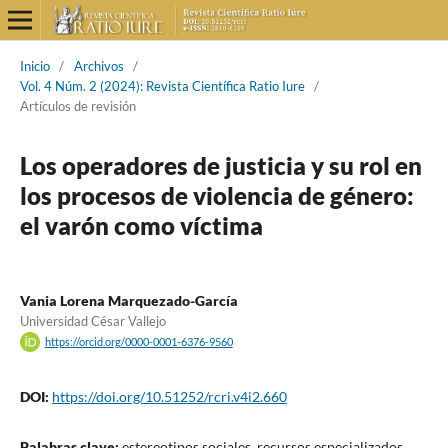
Inicio
/
Archivos
/
Vol. 4 Núm. 2 (2024): Revista Científica Ratio Iure
/
Artículos de revisión
Los operadores de justicia y su rol en
los procesos de violencia de género:
el varón como víctima
Vania Lorena Marquezado-García
Universidad César Vallejo
https://orcid.org/0000-0001-6376-9560
DOI:
https://doi.org/10.51252/rcri.v4i2.660
Palabras clave:
estereotipos sociales, recursos especializados,