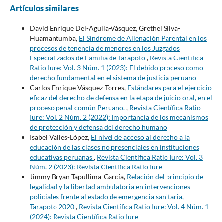
Artículos similares
David Enrique Del-Aguila-Vásquez, Grethel Silva-
Huamantumba,
El Síndrome de Alienación Parental en los
procesos de tenencia de menores en los Juzgados
Especializados de Familia de Tarapoto
,
Revista Científica
Ratio Iure: Vol. 3 Núm. 1 (2023): El debido proceso como
derecho fundamental en el sistema de justicia peruano
Carlos Enrique Vásquez-Torres,
Estándares para el ejercicio
eficaz del derecho de defensa en la etapa de juicio oral, en el
proceso penal común Peruano.
,
Revista Científica Ratio
Iure: Vol. 2 Núm. 2 (2022): Importancia de los mecanismos
de protección y defensa del derecho humano
Isabel Valles-López,
El nivel de acceso al derecho a la
educación de las clases no presenciales en instituciones
educativas peruanas
,
Revista Científica Ratio Iure: Vol. 3
Núm. 2 (2023): Revista Científica Ratio Iure
Jimmy Bryan Tapullima-García,
Relación del principio de
legalidad y la libertad ambulatoria en intervenciones
policiales frente al estado de emergencia sanitaria,
Tarapoto 2020
,
Revista Científica Ratio Iure: Vol. 4 Núm. 1
(2024): Revista Científica Ratio Iure