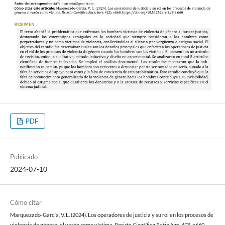
PDF
Publicado
2024-07-10
Cómo citar
Marquezado-García, V. L. (2024). Los operadores de justicia y su rol en los procesos de
violencia de género: el varón como víctima.
Revista Científica Ratio Iure
,
4
(2), e660.