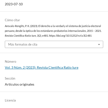
2023-07-10
Cómo citar
Arevalo-Rengifo, P. K. (2023). El derecho a la verdad y el sistema de justicia electoral
peruano, desde la óptica de los estándares probatorios internacionales, 2015 – 2021.
Revista Científica Ratio Iure
,
3
(2), e481. https://doi.org/10.51252/rcri.v3i2.481
Más formatos de cita
Número
Vol. 3 Núm. 2 (2023): Revista Científica Ratio Iure
Sección
Artículos originales
Licencia