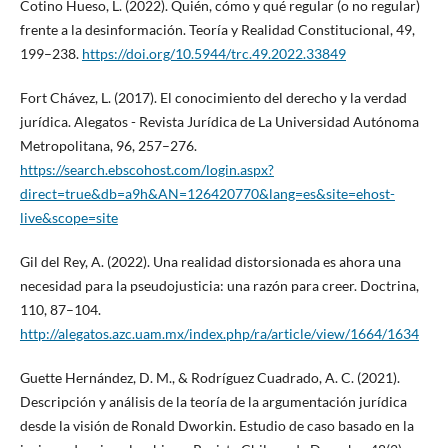
Cotino Hueso, L. (2022). Quién, cómo y qué regular (o no regular)
frente a la desinformación. Teoría y Realidad Constitucional, 49,
199–238.
https://doi.org/10.5944/trc.49.2022.33849
Fort Chávez, L. (2017). El conocimiento del derecho y la verdad
jurídica. Alegatos - Revista Jurídica de La Universidad Autónoma
Metropolitana, 96, 257–276.
https://search.ebscohost.com/login.aspx?
direct=true&db=a9h&AN=126420770&lang=es&site=ehost-
live&scope=site
Gil del Rey, A. (2022). Una realidad distorsionada es ahora una
necesidad para la pseudojusticia: una razón para creer. Doctrina,
110, 87–104.
http://alegatos.azc.uam.mx/index.php/ra/article/view/1664/1634
Guette Hernández, D. M., & Rodríguez Cuadrado, A. C. (2021).
Descripción y análisis de la teoría de la argumentación jurídica
desde la visión de Ronald Dworkin. Estudio de caso basado en la