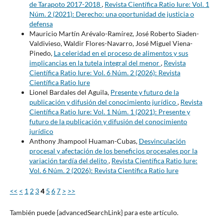
de Tarapoto 2017-2018
,
Revista Científica Ratio Iure: Vol. 1
Núm. 2 (2021): Derecho: una oportunidad de justicia o
defensa
Mauricio Martín Arévalo-Ramírez, José Roberto Siaden-
Valdivieso, Waldir Flores-Navarro, José Miguel Viena-
Pinedo,
La celeridad en el proceso de alimentos y sus
implicancias en la tutela integral del menor
,
Revista
Científica Ratio Iure: Vol. 6 Núm. 2 (2026): Revista
Científica Ratio Iure
Lionel Bardales del Aguila,
Presente y futuro de la
publicación y difusión del conocimiento jurídico
,
Revista
Científica Ratio Iure: Vol. 1 Núm. 1 (2021): Presente y
futuro de la publicación y difusión del conocimiento
jurídico
Anthony Jhampool Huaman-Cubas,
Desvinculación
procesal y afectación de los beneficios procesales por la
variación tardía del delito
,
Revista Científica Ratio Iure:
Vol. 6 Núm. 2 (2026): Revista Científica Ratio Iure
<<
<
1
2
3
4
5
6
7
>
>>
También puede {advancedSearchLink} para este artículo.