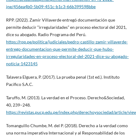
jne/456ea4b0-5b09-451c-b1c3-66b399598bbe
RPP. (2022). Zamir Villaverde entregó documentación que
permite deducir “irregularidades” en proceso electoral del 2021,
dice su abogado. Radio Programa del Perú.
https://rpp.pe/politica/judiciales/pedro-castillo-zamir-villaverde-
entrego-documentacion-que-permite-deducir-que-hubo-
irregularidades-en-proceso-electoral-del-2021-dice-su-abogado-
noticia-1423145
Talavera Elguera, P. (2017). La prueba penal (1st ed.). Instituto
Pacífico S.A.C.
Taruffo, M. (2013). La verdad en el Proceso. Derecho&Sociedad,
40, 239–248.
https://revistas.pucp.edu.pe/index.php/derechoysociedad/article/vi
Tomanguillo Chumbe, M. del P. (2018). Derecho a la verdad como
una norma imperativa Internacional y al Responsabilidad de los