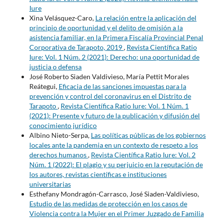
Iure
Xina Velásquez-Caro,
La relación entre la aplicación del
principio de oportunidad y el delito de omisión a la
asistencia familiar, en la Primera Fiscalía Provincial Penal
Corporativa de Tarapoto, 2019
,
Revista Científica Ratio
Iure: Vol. 1 Núm. 2 (2021): Derecho: una oportunidad de
justicia o defensa
José Roberto Siaden Valdivieso, María Pettit Morales
Reátegui,
Eficacia de las sanciones impuestas para la
prevención y control del coronavirus en el Distrito de
Tarapoto
,
Revista Científica Ratio Iure: Vol. 1 Núm. 1
(2021): Presente y futuro de la publicación y difusión del
conocimiento jurídico
Albino Nieto-Serpa,
Las políticas públicas de los gobiernos
locales ante la pandemia en un contexto de respeto a los
derechos humanos
,
Revista Científica Ratio Iure: Vol. 2
Núm. 1 (2022): El plagio y su perjuicio en la reputación de
los autores, revistas científicas e instituciones
universitarias
Esthefany Mondragón-Carrasco, José Siaden-Valdivieso,
Estudio de las medidas de protección en los casos de
Violencia contra la Mujer en el Primer Juzgado de Familia