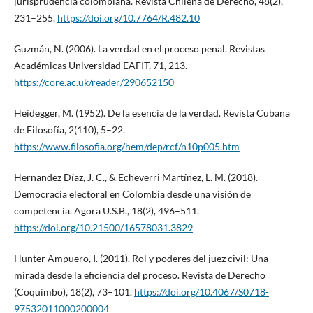
jurisprudencia colombiana. Revista Chilena de Derecho, 48(2),
231–255.
https://doi.org/10.7764/R.482.10
Guzmán, N. (2006). La verdad en el proceso penal. Revistas
Académicas Universidad EAFIT, 71, 213.
https://core.ac.uk/reader/290652150
Heidegger, M. (1952). De la esencia de la verdad. Revista Cubana
de Filosofía, 2(110), 5–22.
https://www.filosofia.org/hem/dep/rcf/n10p005.htm
Hernandez Díaz, J. C., & Echeverri Martínez, L. M. (2018).
Democracia electoral en Colombia desde una visión de
competencia. Agora U.S.B., 18(2), 496–511.
https://doi.org/10.21500/16578031.3829
Hunter Ampuero, I. (2011). Rol y poderes del juez civil: Una
mirada desde la eficiencia del proceso. Revista de Derecho
(Coquimbo), 18(2), 73–101.
https://doi.org/10.4067/S0718-
97532011000200004