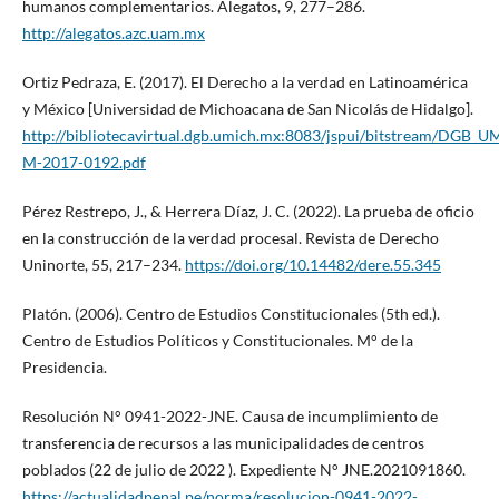
humanos complementarios. Alegatos, 9, 277–286.
http://alegatos.azc.uam.mx
Ortiz Pedraza, E. (2017). El Derecho a la verdad en Latinoamérica
y México [Universidad de Michoacana de San Nicolás de Hidalgo].
http://bibliotecavirtual.dgb.umich.mx:8083/jspui/bitstream/DGB
M-2017-0192.pdf
Pérez Restrepo, J., & Herrera Díaz, J. C. (2022). La prueba de oficio
en la construcción de la verdad procesal. Revista de Derecho
Uninorte, 55, 217–234.
https://doi.org/10.14482/dere.55.345
Platón. (2006). Centro de Estudios Constitucionales (5th ed.).
Centro de Estudios Políticos y Constitucionales. M° de la
Presidencia.
Resolución N° 0941-2022-JNE. Causa de incumplimiento de
transferencia de recursos a las municipalidades de centros
poblados (22 de julio de 2022 ). Expediente N° JNE.2021091860.
https://actualidadpenal.pe/norma/resolucion-0941-2022-