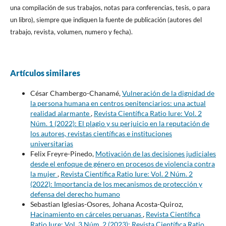
una compilación de sus trabajos, notas para conferencias, tesis, o para
un libro), siempre que indiquen la fuente de publicación (autores del
trabajo, revista, volumen, numero y fecha).
Artículos similares
César Chambergo-Chanamé,
Vulneración de la dignidad de
la persona humana en centros penitenciarios: una actual
realidad alarmante
,
Revista Científica Ratio Iure: Vol. 2
Núm. 1 (2022): El plagio y su perjuicio en la reputación de
los autores, revistas científicas e instituciones
universitarias
Felix Freyre-Pinedo,
Motivación de las decisiones judiciales
desde el enfoque de género en procesos de violencia contra
la mujer
,
Revista Científica Ratio Iure: Vol. 2 Núm. 2
(2022): Importancia de los mecanismos de protección y
defensa del derecho humano
Sebastian Iglesias-Osores, Johana Acosta-Quiroz,
Hacinamiento en cárceles peruanas
,
Revista Científica
Ratio Iure: Vol. 3 Núm. 2 (2023): Revista Científica Ratio