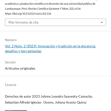
académica y producción científica en docentes de una universidad pública de
Lambayeque, Perú.
Revista Científica Episteme Y Tekne
,
2
(2), e516.
https://doi.org/10.51252/rceyt.v2i2.516
Más formatos de cita
Número
Vol. 2 Núm. 2 (2023): Innovación y tradición en la docencia:
desafíos y herramientas
Sección
Artículos originales
Licencia
Derechos de autor 2023 Johnny Leandro Saavedra-Camacho,
Sebastian Alfredo Iglesias- Osores, Johana Acosta-Quiroz