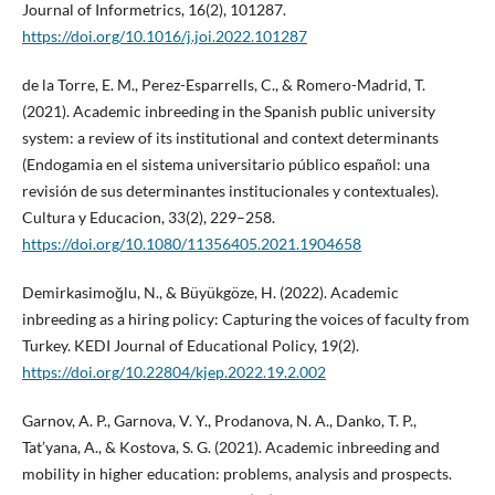
Journal of Informetrics, 16(2), 101287.
https://doi.org/10.1016/j.joi.2022.101287
de la Torre, E. M., Perez-Esparrells, C., & Romero-Madrid, T.
(2021). Academic inbreeding in the Spanish public university
system: a review of its institutional and context determinants
(Endogamia en el sistema universitario público español: una
revisión de sus determinantes institucionales y contextuales).
Cultura y Educacion, 33(2), 229–258.
https://doi.org/10.1080/11356405.2021.1904658
Demirkasimoğlu, N., & Büyükgöze, H. (2022). Academic
inbreeding as a hiring policy: Capturing the voices of faculty from
Turkey. KEDI Journal of Educational Policy, 19(2).
https://doi.org/10.22804/kjep.2022.19.2.002
Garnov, A. P., Garnova, V. Y., Prodanova, N. A., Danko, T. P.,
Tat’yana, A., & Kostova, S. G. (2021). Academic inbreeding and
mobility in higher education: problems, analysis and prospects.