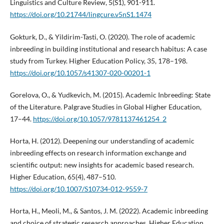
Linguistics and Culture Review, 5(S1), 901-911.
https://doi.org/10.21744/lingcure.v5nS1.1474
Gokturk, D., & Yildirim-Tasti, O. (2020). The role of academic
inbreeding in building institutional and research habitus: A case
study from Turkey. Higher Education Policy, 35, 178–198.
https://doi.org/10.1057/s41307-020-00201-1
Gorelova, O., & Yudkevich, M. (2015). Academic Inbreeding: State
of the Literature. Palgrave Studies in Global Higher Education,
17–44.
https://doi.org/10.1057/9781137461254_2
Horta, H. (2012). Deepening our understanding of academic
inbreeding effects on research information exchange and
scientific output: new insights for academic based research.
Higher Education, 65(4), 487–510.
https://doi.org/10.1007/S10734-012-9559-7
Horta, H., Meoli, M., & Santos, J. M. (2022). Academic inbreeding
and choice of strategic research approaches. Higher Education