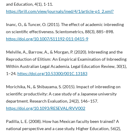
and Education, 4(1), 1-11.
https://brill.com/view/journals/ined/4/1/article-p1_2.xml?
Inanc, O., & Tuncer, O. (2011). The effect of academic inbreeding
on scientific effectiveness. Scientometrics, 88(3), 885–898.
https://doi.org/10.1007/S11192-011-0415-9
Melville, A., Barrow, A., & Morgan, P. (2020). Inbreeding and the
Reproduction of Elitism: An Empirical Examination of Inbreeding
Within Australian Legal Academia. Legal Education Review, 30(1),
1–24.
https://doi.org/10.53300/001C.13183
Morichika, N., & Shibayama, S. (2015). Impact of inbreeding on
scientific productivity: A case study of a Japanese university
department. Research Evaluation, 24(2), 146–157.
https://doi.org/10.1093/RESEVAL/RVV002
Padilla, L. E. (2008). How has Mexican faculty been trained? A
national perspective and a case study. Higher Education, 56(2),