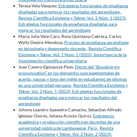
Teresa Vela-Vásquez,
Estrategias funcionales de enseñanza
diseñadas para mejorar los resultados del aprendizaje
,
Revista Científica Episteme y Tekne: Vol. 2 Núm. 1 (2023):
Estrategias funcionales de enseñanza diseñadas para
mejorar los resultados del aprendizaje
María Julia Vela-Caro, Rony Quintana-Cabrera, Carlos
Wylly Dextre-Mendoza,
Proceso de enseñanza aprendizaje
en tecnología y desempeño docente
,
Revista Científica
Episteme y Tekne: Vol. 1 Núm. 1 (2022): Importancia de la
investigación científica universitaria
Juan Cavero-Egúsquiza-Pezo,
Efecto del “Boosting my
pronunciation” en los elementos suprasegmentales de
acento, pausas y tono del inglés en estudiantes de idiomas
en una universidad peruana
,
Revista Científica Episteme y
Tekne: Vol. 2 Núm. 1 (2023): Estrategias funcionales de
enseñanza diseñadas para mejorar los resultados del
aprendizaje
Johnny Leandro Saavedra-Camacho, Sebastian Alfredo
Iglesias-Osores, Johana Acosta-Quiroz,
Endogamia
académica y producción científica en docentes de una
universidad pública de Lambayeque, Perú
,
Revista
Científica Episteme y Tekne: Vol. 2 Núm. 2 (2023):