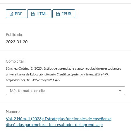
PDF
HTML
EPUB
Publicado
2023-01-20
Cómo citar
Sánchez-Cotrina, E. (2023). Estilos de aprendizaje y autorregulación en estudiantes
universitarios de Educación .
Revista Científica Episteme Y Tekne
,
2
(1), e479.
https://doi.org/10.51252/rceyt.v2i1.479
Más formatos de cita
Número
Vol. 2 Núm. 1 (2023): Estrategias funcionales de enseñanza
diseñadas para mejorar los resultados del aprendizaje