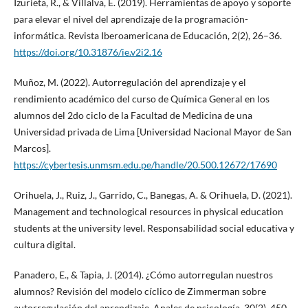
Izurieta, R., & Villalva, E. (2019). Herramientas de apoyo y soporte
para elevar el nivel del aprendizaje de la programación-
informática. Revista Iberoamericana de Educación, 2(2), 26–36.
https://doi.org/10.31876/ie.v2i2.16
Muñoz, M. (2022). Autorregulación del aprendizaje y el
rendimiento académico del curso de Química General en los
alumnos del 2do ciclo de la Facultad de Medicina de una
Universidad privada de Lima [Universidad Nacional Mayor de San
Marcos].
https://cybertesis.unmsm.edu.pe/handle/20.500.12672/17690
Orihuela, J., Ruiz, J., Garrido, C., Banegas, A. & Orihuela, D. (2021).
Management and technological resources in physical education
students at the university level. Responsabilidad social educativa y
cultura digital.
Panadero, E., & Tapia, J. (2014). ¿Cómo autorregulan nuestros
alumnos? Revisión del modelo cíclico de Zimmerman sobre
autorregulación del aprendizaje. Anales de psicología, 30(2), 450-