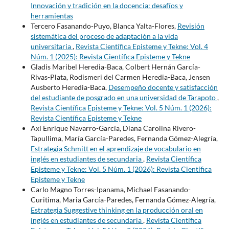
Innovación y tradición en la docencia: desafíos y
herramientas
Tercero Fasanando-Puyo, Blanca Yalta-Flores,
Revisión
sistemática del proceso de adaptación a la vida
universitaria
,
Revista Científica Episteme y Tekne: Vol. 4
Núm. 1 (2025): Revista Científica Episteme y Tekne
Gladis Maribel Heredia-Baca, Colbert Hernán García-
Rivas-Plata, Rodismeri del Carmen Heredia-Baca, Jensen
Ausberto Heredia-Baca,
Desempeño docente y satisfacción
del estudiante de posgrado en una universidad de Tarapoto
,
Revista Científica Episteme y Tekne: Vol. 5 Núm. 1 (2026):
Revista Científica Episteme y Tekne
Axl Enrique Navarro-García, Diana Carolina Rivero-
Tapullima, María García-Paredes, Fernanda Gómez-Alegría,
Estrategia Schmitt en el aprendizaje de vocabulario en
inglés en estudiantes de secundaria
,
Revista Científica
Episteme y Tekne: Vol. 5 Núm. 1 (2026): Revista Científica
Episteme y Tekne
Carlo Magno Torres-Ipanama, Michael Fasanando-
Curitima, Maria García-Paredes, Fernanda Gómez-Alegría,
Estrategia Suggestive thinking en la producción oral en
inglés en estudiantes de secundaria
,
Revista Científica