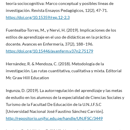
teoría sociocognitiva: Marco conceptual y posibles líneas de
investigación. Revista Ensayos Pedagógicos, 12(2), 47-71.
https://doi.org/10.15359/rep.12-2.3
Fuentealba-Torres, M., y Nervi, H. (2019). Implicaciones de los
estilos de aprendizaje en el uso de didácticas en la práctica
docente. Avances en Enfermería, 37(2), 188–196.
https://doi.org/10.15446/av.enferm.v37n2.75179
Hernández, R. & Mendoza, C. (2018). Metodología de la
investigación. Las rutas cuantitativa, cualitativa y mixta. Editorial
Mc Graw Hill Education
Ingunza, D. (2019). La autorregulación del aprendizaje y las metas
de estudio en los alumnos de la especialidad de Ciencias Sociales y
Turismo de la Facultad De Educación de la U.N.J.F.S.C
[Universidad Nacional José Faustino Sánchez Carrión].
http://repositorio.unjfsc.edu.pe/handle/UNJFSC/3449