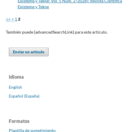
Episteme y Tekne: Vol. 5 Núm. 2 (2026): Revista Científica
Episteme y Tekne
<<
<
1
2
También puede {advancedSearchLink} para este artículo.
Enviar un artículo
Idioma
English
Español (España)
Formatos
Plantilla de sometimiento