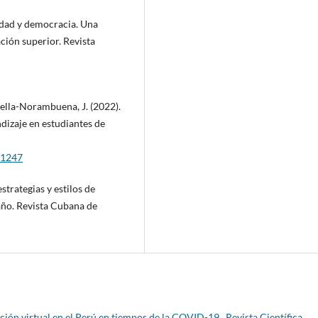
sidad y democracia. Una
ación superior. Revista
Mella-Norambuena, J. (2022).
dizaje en estudiantes de
t.1247
estrategias y estilos de
año. Revista Cubana de
ción virtual en el Perú en tiempos de la COVID-19
,
Revista Científica