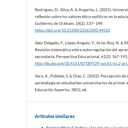
Rodríguez, D., Silva, A. & Angarita, L. (2021). Univer
reflexión sobre los valores ético-políticos en la educ
Guillermo de Ockham, 18(2), 137–149.
https://doi.org/10.21500/22563202.4452S
Sáez-Delgado, F., López-Angulo, Y., Arias-Roa, N. & 
Revisión sistemática sobre autorregulación del apren
secundaria. Perspectiva Educacional, 61(2), 167-191.
http://dx.doi.org/10.4151/07189729-vol.61-iss.2-ar
Vera, A., Poblete, S. & Días, C. (2022). Percepción de 
aprendizaje en estudiantes universitarios de primer 
Educación Superior, 38(1), e6.
Artículos similares
Enrique Maza-Córdova,
Una mirada a la educa