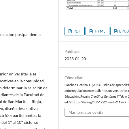
PDF
HTML
EPUB
 educación postpandemia
Publicado
2023-01-20
rior universitaria se
Cómo citar
ucativas en la comunidad
Sánchez-Cotrina, E. (2023). Estilos de aprendiza
en determinar la relación de
autorregulación en estudiantes universitarios 
udiantes de la Facultad de
Educación .
Revista Científica Episteme Y Tekne
,
 de San Martín – Rioja,
e479. https://doi.org/10.51252/rceyt.v2i1.479
vo, diseño descriptivo
Más formatos de cita
có 525 participantes, la
el 1° al 10° ciclo, se