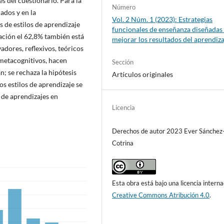
és del cuestionario. Para la
Número
ados y en la
Vol. 2 Núm. 1 (2023): Estrategias
s de estilos de aprendizaje
funcionales de enseñanza diseñadas
ación el 62,8% también está
mejorar los resultados del aprendiza
dores, reflexivos, teóricos
metacognitivos, hacen
Sección
; se rechaza la hipótesis
Artículos originales
los estilos de aprendizaje se
 de aprendizajes en
Licencia
Derechos de autor 2023 Ever Sánchez
Cotrina
Esta obra está bajo una licencia interna
Creative Commons Atribución 4.0
.