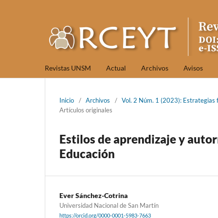
Revistas UNSM
Actual
Archivos
Avisos
Inicio
/
Archivos
/
Vol. 2 Núm. 1 (2023): Estrategias 
Artículos originales
Estilos de aprendizaje y auto
Educación
Ever Sánchez-Cotrina
Universidad Nacional de San Martín
https://orcid.org/0000-0001-5983-7663