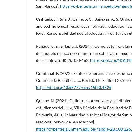
San Marcos].
https://cybertesis.unmsm.edu.pe/hand
Orihuela, J., Ruiz, J., Garrido, C., Banegas, A. & Ori
and technological resources in physical education stu
level. Responsabilidad social educativa y cultura digit
Panadero, E., & Tapia, J. (2014). ¿Cómo autorregulan
del modelo cíclico de Zimmerman sobre autorregulac
de psicología, 30(2), 450-462.
https://doi.org/10.601
Quintanal, F. (2022). Estilos de aprendizaje y estudio
Química de Bachillerato. Revista De Estilos De Apren
https://doi.org/10.55777/rea.v15i30.4325
Quispe, N. (2021). Estilos de aprendizaje y rendimie
estudiantes del III, V, VII y IX ciclo de la Facultad de
Primaria, de la Universidad Nacional Mayor de San 
Nacional Mayor de San Marcos].
https://cybertesis.unmsm.edu.pe/handle/20.500.12