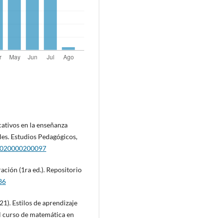
cativos en la enseñanza
oles. Estudios Pedagógicos,
52020000200097
ración (1ra ed.). Repositorio
36
021). Estilos de aprendizaje
el curso de matemática en