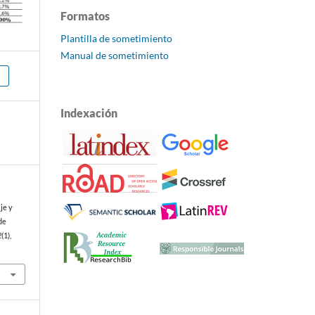
Formatos
Plantilla de sometimiento
Manual de sometimiento
Indexación
je y
de
2
(1),