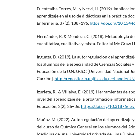
Fuentealba-Torres, M., y Nervi, H. (2019). Implicacion
aprendizaje en el uso de didácticas en la práctica do
Enfermería, 37(2), 188–196.
https://doi.org/10.154
Hernández, R. & Mendoza, C. (2018). Metodología de l
cuantitativa, cualitativa y mixta. Editorial Mc Graw 
Ingunza, D. (2019). La autorregulación del aprendizaj
los alumnos de la especialidad de Ciencias Sociales 
Educación de la U.N.J.F.S.C [Universidad Nacional J
Carrión].
http://repositorio.unjfsc.edu.pe/handle/
Izurieta, R., & Villalva, E. (2019). Herramientas de ap
nivel del aprendizaje de la programación-informátic
Educación, 2(2), 26–36.
https://doi.org/10.31876/ie.v
Muñoz, M. (2022). Autorregulación del aprendizaje 
del curso de Química General en los alumnos del 2do 
Medicina de una Universidad privada de Lima [Univ