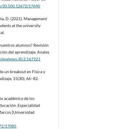
le/20.500.12672/17690
huela, D. (2021). Management
dents at the university
al.
 nuestros alumnos? Revisión
ión del aprendizaje. Anales
8/analesps.30.2.167221
 de un breakout en Física y
dizaje, 15(30), 66–82.
nto académico de los
 Educación, Especialidad
Marcos [Universidad
672/17085