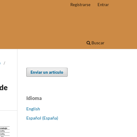
Registrarse
Entrar
Buscar
e
/
Enviar un artículo
 de
Idioma
English
Español (España)