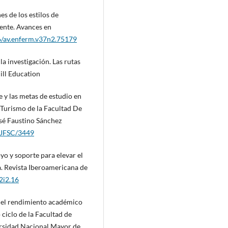
es de los estilos de
cente. Avances en
46/av.enferm.v37n2.75179
a investigación. Las rutas
Hill Education
e y las metas de estudio en
y Turismo de la Facultad De
osé Faustino Sánchez
UNJFSC/3449
oyo y soporte para elevar el
a. Revista Iberoamericana de
2i2.16
y el rendimiento académico
ciclo de la Facultad de
ersidad Nacional Mayor de