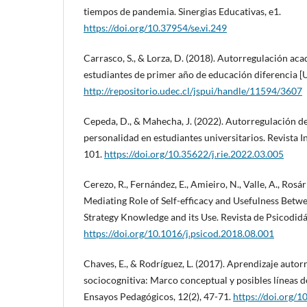
tiempos de pandemia. Sinergias Educativas, e1.
https://doi.org/10.37954/se.vi.249
Carrasco, S., & Lorza, D. (2018). Autorregulación ac
estudiantes de primer año de educación diferencia [
http://repositorio.udec.cl/jspui/handle/11594/3607
Cepeda, D., & Mahecha, J. (2022). Autorregulación de
personalidad en estudiantes universitarios. Revista 
101.
https://doi.org/10.35622/j.rie.2022.03.005
Cerezo, R., Fernández, E., Amieiro, N., Valle, A., Rosári
Mediating Role of Self-efficacy and Usefulness Betwe
Strategy Knowledge and its Use. Revista de Psicodidác
https://doi.org/10.1016/j.psicod.2018.08.001
Chaves, E., & Rodríguez, L. (2017). Aprendizaje autor
sociocognitiva: Marco conceptual y posibles líneas de
Ensayos Pedagógicos, 12(2), 47-71.
https://doi.org/1