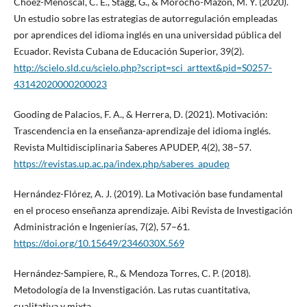
Choez-Menoscal, C. E., Stagg, G., & Morocho-Mazón, M. Y. (2020).
Un estudio sobre las estrategias de autorregulación empleadas
por aprendices del idioma inglés en una universidad pública del
Ecuador. Revista Cubana de Educación Superior, 39(2).
http://scielo.sld.cu/scielo.php?script=sci_arttext&pid=S0257-
43142020000200023
Gooding de Palacios, F. A., & Herrera, D. (2021). Motivación:
Trascendencia en la enseñanza-aprendizaje del idioma inglés.
Revista Multidisciplinaria Saberes APUDEP, 4(2), 38–57.
https://revistas.up.ac.pa/index.php/saberes_apudep
Hernández-Flórez, A. J. (2019). La Motivación base fundamental
en el proceso enseñanza aprendizaje. Aibi Revista de Investigación
Administración e Ingenierías, 7(2), 57–61.
https://doi.org/10.15649/2346030X.569
Hernández-Sampiere, R., & Mendoza Torres, C. P. (2018).
Metodología de la Invenstigación. Las rutas cuantitativa,
cualitativa y mixta.