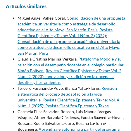
Artículos similares
Miguel Angel Valles-Coral,
Consolidación de una propuesta
académica universitaria como estrategia de desarrollo
educativo en el Alto Mayo, San Martín, Perú
,
Revista
Científica Episteme y Tekne: Vol. 1 Núm. 2 (2022):
Consolidación de una propuesta académica universitaria
como estrategia de desarrollo educativo en el Alto Mayo,
San Martín, Perú
Claudia Cristina Marina-Vergara,
Plataforma Moodle y su
relación con el desempeño docente en el colegio particular
Simón Bolívar
,
Revista Científica Episteme y Tekne: Vol. 2
Núm. 2 (2023): Innovación y tradición en la docencia:
desafíos y herramientas
Tercero Fasanando-Puyo, Blanca Yalta-Flores,
Revisión
sistemática del proceso de adaptación a la vida
universitaria
,
Revista Científica Episteme y Tekne: Vol. 4
Núm. 1 (2025): Revista Científica Episteme y Tekne
Carmela Elisa Salvador-Rosado, Luis Manuel Vargas-
Vásquez, Abner Barzola-Cárdenas, Fausto Saavedra-Hoyos,
Rossana Rocío Salvatierra-Juro, Rosana La-Torre-
Bocanegra,
Aprendizaje autónomo a partir del programa