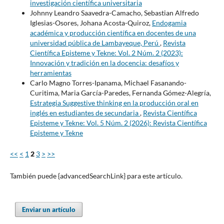
investigación científica universitaria
Johnny Leandro Saavedra-Camacho, Sebastian Alfredo
Iglesias-Osores, Johana Acosta-Quiroz,
Endogamia
académica y producción científica en docentes de una
universidad pública de Lambayeque, Perú
,
Revista
Científica Episteme y Tekne: Vol. 2 Núm. 2 (2023):
Innovación y tradición en la docencia: desafíos y
herramientas
Carlo Magno Torres-Ipanama, Michael Fasanando-
Curitima, Maria García-Paredes, Fernanda Gómez-Alegría,
Estrategia Suggestive thinking en la producción oral en
inglés en estudiantes de secundaria
,
Revista Científica
Episteme y Tekne: Vol. 5 Núm. 2 (2026): Revista Científica
Episteme y Tekne
<<
<
1
2
3
>
>>
También puede {advancedSearchLink} para este artículo.
Enviar un artículo