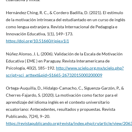
Hernández Ching, R. C., & Cordero Badilla, D. (2021). El estímulo
de la motivación intrínseca del estudiantado en un curso de inglés
como lengua extranjera. Revista Internacional de Pedagogía e
Innovación Educativa, 1(1), 149–173.
https://doi.org/10.51660/ripie.v1i1
Núñez Alonso, J. L. (2006). Validación de la Escala de Motivación
Educativa ( EME ) en Paraguay. Revista Interamericana de
Psicología, 40(2), 185–192.
http://www.scielo.org.mx/scielo.php?
script=sci_arttext&pid=S1665-26732015000200009
Ortega-Auquilla, D., Hidalgo-Camacho, C., Siguenza-Garzón, P., &
Cherres-Fajardo, S. (2020). La motivación como factor para el
aprendizaje del idioma inglés en el contexto universitario
ecuatoriano: Antecedentes, resultados y propuestas. Revista
Publicando, 7(24), 9–20.
https://revistapublicando.org/revista/index.php/crv/article/view/206