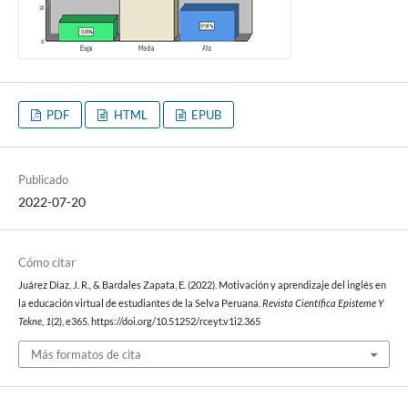
PDF
HTML
EPUB
Publicado
2022-07-20
Cómo citar
Juárez Díaz, J. R., & Bardales Zapata, E. (2022). Motivación y aprendizaje del inglés en
la educación virtual de estudiantes de la Selva Peruana.
Revista Científica Episteme Y
Tekne
,
1
(2), e365. https://doi.org/10.51252/rceyt.v1i2.365
Más formatos de cita