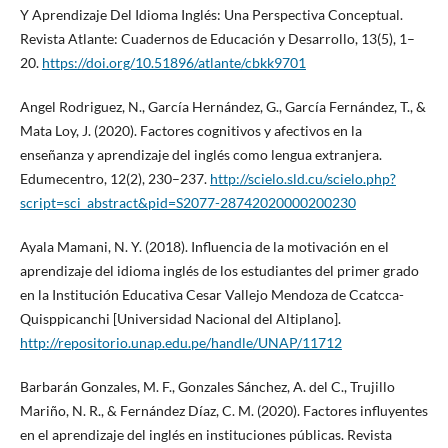
Y Aprendizaje Del Idioma Inglés: Una Perspectiva Conceptual.
Revista Atlante: Cuadernos de Educación y Desarrollo, 13(5), 1–
20.
https://doi.org/10.51896/atlante/cbkk9701
Angel Rodriguez, N., García Hernández, G., García Fernández, T., &
Mata Loy, J. (2020). Factores cognitivos y afectivos en la
enseñanza y aprendizaje del inglés como lengua extranjera.
Edumecentro, 12(2), 230–237.
http://scielo.sld.cu/scielo.php?
script=sci_abstract&pid=S2077-28742020000200230
Ayala Mamani, N. Y. (2018). Influencia de la motivación en el
aprendizaje del idioma inglés de los estudiantes del primer grado
en la Institución Educativa Cesar Vallejo Mendoza de Ccatcca-
Quisppicanchi [Universidad Nacional del Altiplano].
http://repositorio.unap.edu.pe/handle/UNAP/11712
Barbarán Gonzales, M. F., Gonzales Sánchez, A. del C., Trujillo
Mariño, N. R., & Fernández Díaz, C. M. (2020). Factores influyentes
en el aprendizaje del inglés en instituciones públicas. Revista