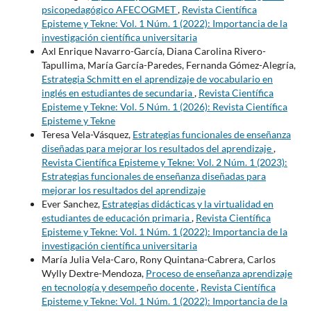
psicopedagógico AFECOGMET
,
Revista Científica
Episteme y Tekne: Vol. 1 Núm. 1 (2022): Importancia de la
investigación científica universitaria
Axl Enrique Navarro-García, Diana Carolina Rivero-
Tapullima, María García-Paredes, Fernanda Gómez-Alegría,
Estrategia Schmitt en el aprendizaje de vocabulario en
inglés en estudiantes de secundaria
,
Revista Científica
Episteme y Tekne: Vol. 5 Núm. 1 (2026): Revista Científica
Episteme y Tekne
Teresa Vela-Vásquez,
Estrategias funcionales de enseñanza
diseñadas para mejorar los resultados del aprendizaje
,
Revista Científica Episteme y Tekne: Vol. 2 Núm. 1 (2023):
Estrategias funcionales de enseñanza diseñadas para
mejorar los resultados del aprendizaje
Ever Sanchez,
Estrategias didácticas y la virtualidad en
estudiantes de educación primaria
,
Revista Científica
Episteme y Tekne: Vol. 1 Núm. 1 (2022): Importancia de la
investigación científica universitaria
María Julia Vela-Caro, Rony Quintana-Cabrera, Carlos
Wylly Dextre-Mendoza,
Proceso de enseñanza aprendizaje
en tecnología y desempeño docente
,
Revista Científica
Episteme y Tekne: Vol. 1 Núm. 1 (2022): Importancia de la