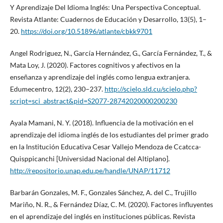
Y Aprendizaje Del Idioma Inglés: Una Perspectiva Conceptual.
Revista Atlante: Cuadernos de Educación y Desarrollo, 13(5), 1–
20.
https://doi.org/10.51896/atlante/cbkk9701
Angel Rodriguez, N., García Hernández, G., García Fernández, T., &
Mata Loy, J. (2020). Factores cognitivos y afectivos en la
enseñanza y aprendizaje del inglés como lengua extranjera.
Edumecentro, 12(2), 230–237.
http://scielo.sld.cu/scielo.php?
script=sci_abstract&pid=S2077-28742020000200230
Ayala Mamani, N. Y. (2018). Influencia de la motivación en el
aprendizaje del idioma inglés de los estudiantes del primer grado
en la Institución Educativa Cesar Vallejo Mendoza de Ccatcca-
Quisppicanchi [Universidad Nacional del Altiplano].
http://repositorio.unap.edu.pe/handle/UNAP/11712
Barbarán Gonzales, M. F., Gonzales Sánchez, A. del C., Trujillo
Mariño, N. R., & Fernández Díaz, C. M. (2020). Factores influyentes
en el aprendizaje del inglés en instituciones públicas. Revista