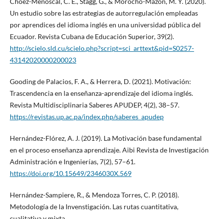
Choez-Menoscal, C. E., Stagg, G., & Morocho-Mazón, M. Y. (2020).
Un estudio sobre las estrategias de autorregulación empleadas
por aprendices del idioma inglés en una universidad pública del
Ecuador. Revista Cubana de Educación Superior, 39(2).
http://scielo.sld.cu/scielo.php?script=sci_arttext&pid=S0257-
43142020000200023
Gooding de Palacios, F. A., & Herrera, D. (2021). Motivación:
Trascendencia en la enseñanza-aprendizaje del idioma inglés.
Revista Multidisciplinaria Saberes APUDEP, 4(2), 38–57.
https://revistas.up.ac.pa/index.php/saberes_apudep
Hernández-Flórez, A. J. (2019). La Motivación base fundamental
en el proceso enseñanza aprendizaje. Aibi Revista de Investigación
Administración e Ingenierías, 7(2), 57–61.
https://doi.org/10.15649/2346030X.569
Hernández-Sampiere, R., & Mendoza Torres, C. P. (2018).
Metodología de la Invenstigación. Las rutas cuantitativa,
cualitativa y mixta.