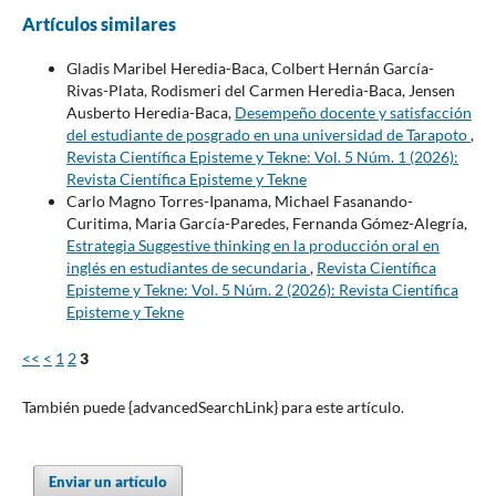
Artículos similares
Gladis Maribel Heredia-Baca, Colbert Hernán García-
Rivas-Plata, Rodismeri del Carmen Heredia-Baca, Jensen
Ausberto Heredia-Baca,
Desempeño docente y satisfacción
del estudiante de posgrado en una universidad de Tarapoto
,
Revista Científica Episteme y Tekne: Vol. 5 Núm. 1 (2026):
Revista Científica Episteme y Tekne
Carlo Magno Torres-Ipanama, Michael Fasanando-
Curitima, Maria García-Paredes, Fernanda Gómez-Alegría,
Estrategia Suggestive thinking en la producción oral en
inglés en estudiantes de secundaria
,
Revista Científica
Episteme y Tekne: Vol. 5 Núm. 2 (2026): Revista Científica
Episteme y Tekne
<<
<
1
2
3
También puede {advancedSearchLink} para este artículo.
Enviar un artículo