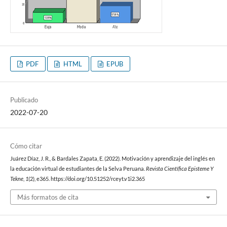
PDF
HTML
EPUB
Publicado
2022-07-20
Cómo citar
Juárez Díaz, J. R., & Bardales Zapata, E. (2022). Motivación y aprendizaje del inglés en
la educación virtual de estudiantes de la Selva Peruana.
Revista Científica Episteme Y
Tekne
,
1
(2), e365. https://doi.org/10.51252/rceyt.v1i2.365
Más formatos de cita