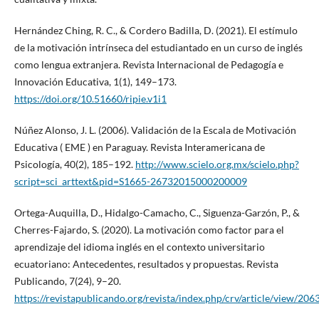
Hernández Ching, R. C., & Cordero Badilla, D. (2021). El estímulo
de la motivación intrínseca del estudiantado en un curso de inglés
como lengua extranjera. Revista Internacional de Pedagogía e
Innovación Educativa, 1(1), 149–173.
https://doi.org/10.51660/ripie.v1i1
Núñez Alonso, J. L. (2006). Validación de la Escala de Motivación
Educativa ( EME ) en Paraguay. Revista Interamericana de
Psicología, 40(2), 185–192.
http://www.scielo.org.mx/scielo.php?
script=sci_arttext&pid=S1665-26732015000200009
Ortega-Auquilla, D., Hidalgo-Camacho, C., Siguenza-Garzón, P., &
Cherres-Fajardo, S. (2020). La motivación como factor para el
aprendizaje del idioma inglés en el contexto universitario
ecuatoriano: Antecedentes, resultados y propuestas. Revista
Publicando, 7(24), 9–20.
https://revistapublicando.org/revista/index.php/crv/article/view/206