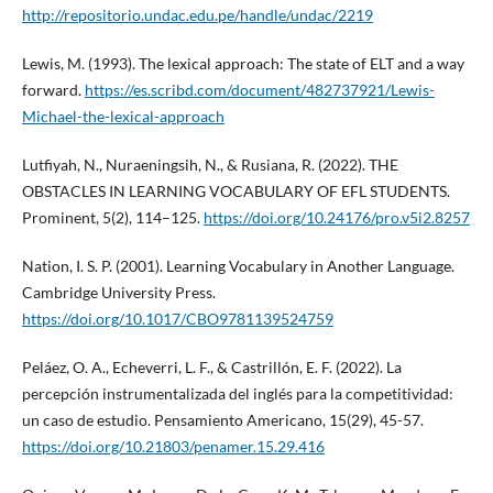
http://repositorio.undac.edu.pe/handle/undac/2219
Lewis, M. (1993). The lexical approach: The state of ELT and a way
forward.
https://es.scribd.com/document/482737921/Lewis-
Michael-the-lexical-approach
Lutfiyah, N., Nuraeningsih, N., & Rusiana, R. (2022). THE
OBSTACLES IN LEARNING VOCABULARY OF EFL STUDENTS.
Prominent, 5(2), 114–125.
https://doi.org/10.24176/pro.v5i2.8257
Nation, I. S. P. (2001). Learning Vocabulary in Another Language.
Cambridge University Press.
https://doi.org/10.1017/CBO9781139524759
Peláez, O. A., Echeverri, L. F., & Castrillón, E. F. (2022). La
percepción instrumentalizada del inglés para la competitividad:
un caso de estudio. Pensamiento Americano, 15(29), 45-57.
https://doi.org/10.21803/penamer.15.29.416