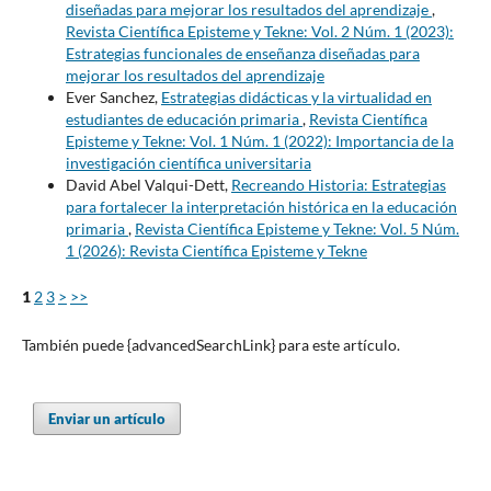
diseñadas para mejorar los resultados del aprendizaje
,
Revista Científica Episteme y Tekne: Vol. 2 Núm. 1 (2023):
Estrategias funcionales de enseñanza diseñadas para
mejorar los resultados del aprendizaje
Ever Sanchez,
Estrategias didácticas y la virtualidad en
estudiantes de educación primaria
,
Revista Científica
Episteme y Tekne: Vol. 1 Núm. 1 (2022): Importancia de la
investigación científica universitaria
David Abel Valqui-Dett,
Recreando Historia: Estrategias
para fortalecer la interpretación histórica en la educación
primaria
,
Revista Científica Episteme y Tekne: Vol. 5 Núm.
1 (2026): Revista Científica Episteme y Tekne
1
2
3
>
>>
También puede {advancedSearchLink} para este artículo.
Enviar un artículo