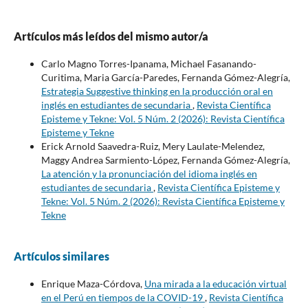
Artículos más leídos del mismo autor/a
Carlo Magno Torres-Ipanama, Michael Fasanando-
Curitima, Maria García-Paredes, Fernanda Gómez-Alegría,
Estrategia Suggestive thinking en la producción oral en
inglés en estudiantes de secundaria
,
Revista Científica
Episteme y Tekne: Vol. 5 Núm. 2 (2026): Revista Científica
Episteme y Tekne
Erick Arnold Saavedra-Ruiz, Mery Laulate-Melendez,
Maggy Andrea Sarmiento-López, Fernanda Gómez-Alegría,
La atención y la pronunciación del idioma inglés en
estudiantes de secundaria
,
Revista Científica Episteme y
Tekne: Vol. 5 Núm. 2 (2026): Revista Científica Episteme y
Tekne
Artículos similares
Enrique Maza-Córdova,
Una mirada a la educación virtual
en el Perú en tiempos de la COVID-19
,
Revista Científica