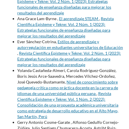
Episteme y Tekne: Vol. 2 Núm. 1 (2023): Estrategias
funcionales de enseñanza diseñadas para mejorar los
resultados del aprendizaje
Ana Grace Lam-Byrne ,
El aprendizaje STEAM
,
Revista
Científica Episteme y Tekne: Vol. 2 Núm. 1 (2023):
Estrategias funcionales de enseñanza diseñadas para
mejorar los resultados del aprendizaje
Ever Sánchez-Cotrina,
Estilos de aprendizaje y
autorregulación en estudiantes universitarios de Educación
,
Revista Científica Episteme y Tekne: Vol. 2 Núm. 1 (2023):
Estrategias funcionales de enseñanza diseñadas para
mejorar los resultados del aprendizaje
Yolanda Castañeda-Almerí, Carola Rodríguez-González,
Boris Jesús Arce-Saavedra, Mercedes Vílchez-Ordoñez,
José Quevedo-Bustamante,
Nivel de conocimiento sobre
pedagogía crítica como práctica docente en la carrera de
idiomas de una universidad pública peruana
,
Revista
Científica Episteme y Tekne: Vol. 1 Núm. 2 (2022):
Consolidación de una propuesta académica universitaria
como estrategia de desarrollo educativo en el Alto Mayo,
San Martín, Perú
Gerry Antonio Cosme-Garate , Alfonso Gedulfo Cornejo-
Zúñiga, Julio Santiago Chumacero-Acosta, Astriht Ruiz-