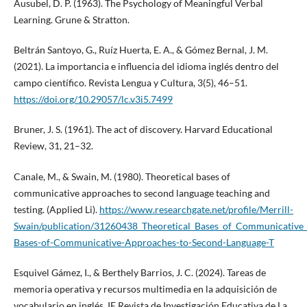
Ausubel, D. P. (1963). The Psychology of Meaningful Verbal
Learning. Grune & Stratton.
Beltrán Santoyo, G., Ruíz Huerta, E. A., & Gómez Bernal, J. M.
(2021). La importancia e influencia del idioma inglés dentro del
campo científico. Revista Lengua y Cultura, 3(5), 46–51.
https://doi.org/10.29057/lc.v3i5.7499
Bruner, J. S. (1961). The act of discovery. Harvard Educational
Review, 31, 21–32.
Canale, M., & Swain, M. (1980). Theoretical bases of
communicative approaches to second language teaching and
testing. (Applied Li).
https://www.researchgate.net/profile/Merrill-
Swain/publication/31260438_Theoretical_Bases_of_Communicative
Bases-of-Communicative-Approaches-to-Second-Language-T
Esquivel Gámez, I., & Berthely Barrios, J. C. (2024). Tareas de
memoria operativa y recursos multimedia en la adquisición de
vocabulario en inglés. IE Revista de Investigación Educativa de La