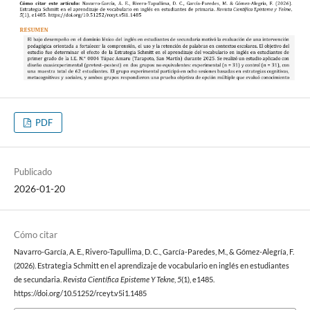
PDF
Publicado
2026-01-20
Cómo citar
Navarro-García, A. E., Rivero-Tapullima, D. C., García-Paredes, M., & Gómez-Alegría, F.
(2026). Estrategia Schmitt en el aprendizaje de vocabulario en inglés en estudiantes
de secundaria.
Revista Científica Episteme Y Tekne
,
5
(1), e1485.
https://doi.org/10.51252/rceyt.v5i1.1485