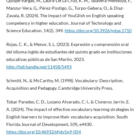
Quispe-Vargas, M., Laura-De La Cruz, K. M., Talavera-Mendoza, F.,
Manzur-Vera, G., Pérez-Postigo, G., Turpo-Gebera, O., & Diaz-
Zavala, R. (2024). The impact of YouGlish on English speaking
competency in higher education. Journal of Technology and
Science Education, 14(2), 349.
https://doi.org/10.3926/jotse.1710
Rojas, C. K., & Menor, S. L. (2023). Expresión y comprensión oral
del idioma inglés de estudiantes del quinto grado en instituciones
educativas públicas de San Martín, 2023.
http://hdl.handle.net/11458/5493
Schmitt, N., & McCarthy, M. (1998). Vocabulary: Description,
Acquisition and Pedagogy. Cambridge University Press.
Tobar Paredes, C. D., Lozano Alvarado, C. I., & Cisneros Jarrín, E.
A. (2024). The impact of effective vocabulary learning strategies in
English learners to improve their vocabulary acquisition. South
Florida Journal of Development, 5(9), e4430.
https://doi.org/10.46932/sfjdv5n9-054