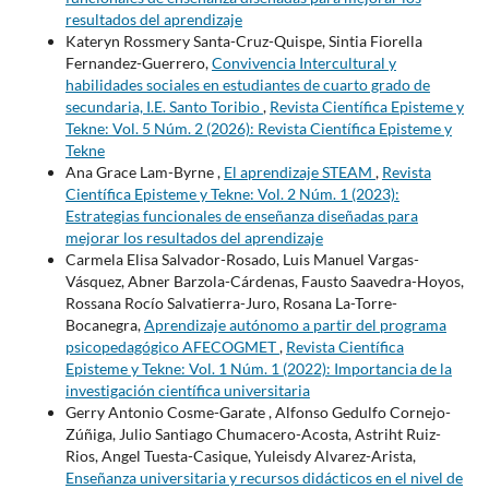
resultados del aprendizaje
Kateryn Rossmery Santa-Cruz-Quispe, Sintia Fiorella
Fernandez-Guerrero,
Convivencia Intercultural y
habilidades sociales en estudiantes de cuarto grado de
secundaria, I.E. Santo Toribio
,
Revista Científica Episteme y
Tekne: Vol. 5 Núm. 2 (2026): Revista Científica Episteme y
Tekne
Ana Grace Lam-Byrne ,
El aprendizaje STEAM
,
Revista
Científica Episteme y Tekne: Vol. 2 Núm. 1 (2023):
Estrategias funcionales de enseñanza diseñadas para
mejorar los resultados del aprendizaje
Carmela Elisa Salvador-Rosado, Luis Manuel Vargas-
Vásquez, Abner Barzola-Cárdenas, Fausto Saavedra-Hoyos,
Rossana Rocío Salvatierra-Juro, Rosana La-Torre-
Bocanegra,
Aprendizaje autónomo a partir del programa
psicopedagógico AFECOGMET
,
Revista Científica
Episteme y Tekne: Vol. 1 Núm. 1 (2022): Importancia de la
investigación científica universitaria
Gerry Antonio Cosme-Garate , Alfonso Gedulfo Cornejo-
Zúñiga, Julio Santiago Chumacero-Acosta, Astriht Ruiz-
Rios, Angel Tuesta-Casique, Yuleisdy Alvarez-Arista,
Enseñanza universitaria y recursos didácticos en el nivel de