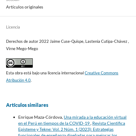
Artículos originales
Licencia
Derechos de autor 2022 Jaime Cuse-Quispe, Lastenia Cutipa-Chávez ,
Virne Mego-Mego
Esta obra está bajo una licencia internacional
Creative Commons
Atribución 4.0
.
Artículos similares
Enrique Maza-Córdova,
Una mirada a la educación virtual
en el Perú en tiempos de la COVID-19
,
Revista Científica
Episteme y Tekne: Vol. 2 Núm. 1 (2023): Estrategias
funcionales de enseñanza diseñadas para mejorar los