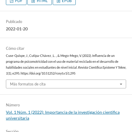
PDF
HTML
EPUB
Publicado
2022-01-20
Cómo citar
Cuse-Quispe, J., Cutipa-Chávez , L. ., & Mego-Mego, V. (2022). Influencia de un
programa de psicomotricidad con el uso de material reciclado en el desarrollo de
habilidades sociales en estudiantes de nivel inicial.
Revista Científica Episteme Y Tekne
,
1
(1), e295. https://doi.org/10.51252/rceyt.v1i1.295
Más formatos de cita
Número
Vol. 1 Núm. 1 (2022): Importancia de la investigación científica
universitaria
Sección