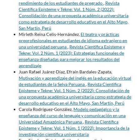
rendimiento de los estudiantes de pregrado
,
Revista
Científica Episteme y Tekne: Vol. 1 Núm. 2 (2022):
Consolidación de una propuesta académica universitaria
como estrategia de desarrollo educativo en el Alto Mayo,
San Martín, Perú
Mirleth Reina Celis-Hernández,
El teatro y prácticas
preprofesionales en estudiantes de idioma extranjero en
una universidad peruana
,
Revista Científica Episteme y
Tekne: Vol. 2 Núm. 1 (2023): Estrategias funcionales de
enseñanza diseñadas para mejorar los resultados del
aprendizaje
Juan Rafael Juárez-Díaz, Efraín Bardales-Zapata,
Motivación y aprendizaje del inglés en la educación virtual
de estudiantes de la Selva Peruana
,
Revista Científica
Episteme y Tekne: Vol. 1 Núm. 2 (2022): Consolidación de
una propuesta académica universitaria como estrategia de
desarrollo educativo en el Alto Mayo, San Martín, Perú
Carola Rodríguez-González,
Modelo pedagógico y la
enseñanza del curso de lenguaje y comunicación en una
Universidad Amazónica Peruana
,
Revista Científica
Episteme y Tekne: Vol. 1 Núm. 1 (2022): Importancia de la
investigación científica universitaria