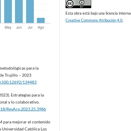
Esta obra está bajo una licencia interna
Creative Commons Atribución 4.0
.
 metodológicas para la
de Trujillo – 2023
20.500.12692/134483
23). Estrategias para la
onal y lo colaborativo.
4718/RevArq.2023.25.3986
M para mejorar el contenido
la Universidad Católica Los