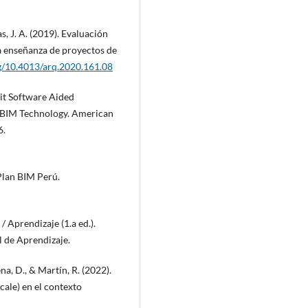
s, J. A. (2019). Evaluación
a enseñanza de proyectos de
rg/10.4013/arq.2020.161.08
vit Software Aided
 BIM Technology. American
6.
Plan BIM Perú.
/ Aprendizaje (1.a ed.).
l de Aprendizaje.
a, D., & Martín, R. (2022).
cale) en el contexto