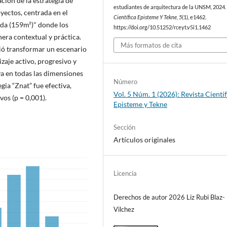
ción de la estrategia de
estudiantes de arquitectura de la UNSM, 2024
yectos, centrada en el
Científica Episteme Y Tekne
,
5
(1), e1462.
nda (159m²)" donde los
https://doi.org/10.51252/rceyt.v5i1.1462
nera contextual y práctica.
Más formatos de cita
tió transformar un escenario
zaje activo, progresivo y
va en todas las dimensiones
Número
gia “Znat” fue efectiva,
Vol. 5 Núm. 1 (2026): Revista Científ
vos (p = 0,001).
Episteme y Tekne
Sección
Artículos originales
Licencia
Derechos de autor 2026 Liz Rubi Blaz-
Vilchez