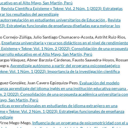
ucativo en el Alto Mayo, San Martín, Perú
,
Revista Científica Episteme y Tekne: Vol. 2 Núm. 1 (2023): Estrategias
ar los resultados del aprendizaje
y autorregulación en estudiantes universitarios de Educación
,
Revista
23): Estrategias funcionales de enseñanza diseñadas para mejorar los
 Cornejo-Zúñiga, Julio Santiago Chumacero-Acosta, Astriht Ruiz-Rios,
,
Enseñanza universitaria y recursos didácticos en el nivel de rendimient
a Episteme y Tekne: Vol. 1 Núm. 2 (2022): Consolidación de una propuest
sarrollo educativo en el Alto Mayo, San Martín, Perú
Vargas-Vásquez, Abner Barzola-Cárdenas, Fausto Saavedra-Hoyos, Rossa
negra,
Aprendizaje autónomo a partir del programa psicopedagógico
ekne: Vol. 1 Núm. 1 (2022): Importancia de la investigación científica
íguez-González, Juan Cavero Egúzquiza-Pezo,
Evaluación del modelo
anza aprendizaje del idioma inglés en una institución educativa peruana
,
úm. 2 (2022): Consolidación de una propuesta académica universitaria co
Mayo, San Martín, Perú
ácticas preprofesionales en estudiantes de idioma extranjero en una
eme y Tekne: Vol. 2 Núm. 1 (2023): Estrategias funcionales de enseñanza
endizaje
 Virne Mego-Mego,
Influencia de un programa de psicomotricidad con el 