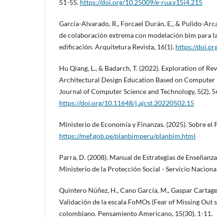
51-55.
https://doi.org/10.25009/e-rua.v15i4.215
García-Alvarado, R., Forcael Durán, E., & Pulido-Arca
de colaboración extrema con modelación bim para l
edificación. Arquitetura Revista, 16(1).
https://doi.o
Hu Qiang, L., & Badarch, T. (2022). Exploration of Re
Architectural Design Education Based on Computer
Journal of Computer Science and Technology, 5(2), 5
https://doi.org/10.11648/j.ajcst.20220502.15
Ministerio de Economía y Finanzas. (2025). Sobre el 
https://mef.gob.pe/planbimperu/planbim.html
Parra, D. (2008). Manual de Estrategias de Enseñanza 
Ministerio de la Protección Social - Servicio Naciona
Quintero Núñez, H., Cano García, M., Gaspar Cartagen
Validación de la escala FoMOs (Fear of Missing Out s
colombiano. Pensamiento Americano, 15(30), 1-11.