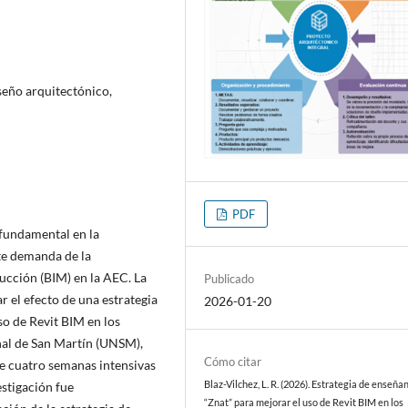
seño arquitectónico,
PDF
 fundamental en la
te demanda de la
cción (BIM) en la AEC. La
Publicado
 el efecto de una estrategia
2026-01-20
o de Revit BIM en los
nal de San Martín (UNSM),
Cómo citar
e cuatro semanas intensivas
Blaz-Vilchez, L. R. (2026). Estrategia de enseña
estigación fue
“Znat” para mejorar el uso de Revit BIM en los