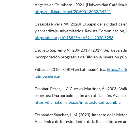
Ángeles de Chimbote - 2021. [Universidad Católica l
https://hdl.handle.net/20.500.13032/34241
Casasola Rivera, W. (2020). El papel de la didáctica 
y aprendizaje universitarios. Revista Comunicación, 
https://doi.org/10.18845/rc.v29i1-2020.5258
Decreto Supremo N° 289-2019. (2019). Aprueban dis
incorporación progresiva de BIM en la inversión públ
Editeca. (2018). El BIM en Latinoamérica.
https://edi
latinoamerica/
Escobar-Pérez, J., & Cuervo-Martínez, Á. (2008). Vali
expertos: Una aproximación a su utilización. Avances
https://dialnet.unirioja.es/info/textonodisponible
Fernández Sánchez, L. M. (2023). Impacto de la Meto
Académica de los estudiantes de la licenciatura en ar