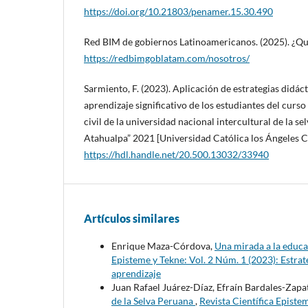
https://doi.org/10.21803/penamer.15.30.490
Red BIM de gobiernos Latinoamericanos. (2025). ¿Qu
https://redbimgoblatam.com/nosotros/
Sarmiento, F. (2023). Aplicación de estrategias didáct
aprendizaje significativo de los estudiantes del curso
civil de la universidad nacional intercultural de la se
Atahualpa” 2021 [Universidad Católica los Ángeles 
https://hdl.handle.net/20.500.13032/33940
Artículos similares
Enrique Maza-Córdova,
Una mirada a la educa
Episteme y Tekne: Vol. 2 Núm. 1 (2023): Estrat
aprendizaje
Juan Rafael Juárez-Díaz, Efraín Bardales-Zapa
de la Selva Peruana
,
Revista Científica Epist