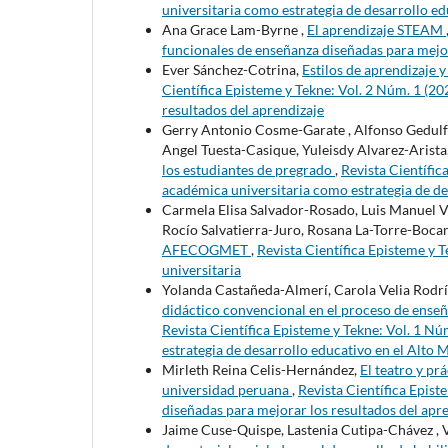
universitaria como estrategia de desarrollo ed
Ana Grace Lam-Byrne ,
El aprendizaje STEAM
funcionales de enseñanza diseñadas para mejor
Ever Sánchez-Cotrina,
Estilos de aprendizaje 
Científica Episteme y Tekne: Vol. 2 Núm. 1 (20
resultados del aprendizaje
Gerry Antonio Cosme-Garate , Alfonso Gedulfo
Angel Tuesta-Casique, Yuleisdy Alvarez-Arista
los estudiantes de pregrado
,
Revista Científic
académica universitaria como estrategia de de
Carmela Elisa Salvador-Rosado, Luis Manuel 
Rocío Salvatierra-Juro, Rosana La-Torre-Boca
AFECOGMET
,
Revista Científica Episteme y T
universitaria
Yolanda Castañeda-Almerí, Carola Velia Rodr
didáctico convencional en el proceso de enseñ
Revista Científica Episteme y Tekne: Vol. 1 N
estrategia de desarrollo educativo en el Alto 
Mirleth Reina Celis-Hernández,
El teatro y pr
universidad peruana
,
Revista Científica Epist
diseñadas para mejorar los resultados del apr
Jaime Cuse-Quispe, Lastenia Cutipa-Chávez ,