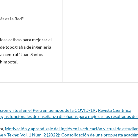
és es la Red?
icas activas para mejorar el
 de topografía de ingeniería
lva central “Juan Santos
Chimbote].
ción virtual en el Perú en tiempos de la COVID-19
,
Revista Científica
egias funcionales de enseñanza diseñadas para mejorar los resultados del
ta,
Motivación y aprendizaje del inglés en la educación virtual de estudia
eme y Tekne: Vol. 1 Núm. 2 (2022): Consolidación de una propuesta acadé