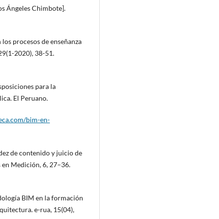
os Ángeles Chimbote].
en los procesos de enseñanza
29(1-2020), 38-51.
posiciones para la
ica. El Peruano.
teca.com/bim-en-
dez de contenido y juicio de
 en Medición, 6, 27–36.
dología BIM en la formación
quitectura. e-rua, 15(04),