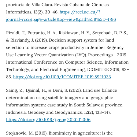
provincia de Villa Clara. Revista Cubana de Ciencias
Informáticas, 13(2), 30–46.
https://rcci.uci.cu/?
journal=rcci&page=article&op=view&path%5B%5D=1796
Rizaldi, T., Putranto, H. A., Riskiawan, H. Y., Setyohadi, D. P. S.,
& Riaviandy, J. (2019). Decision support system for land
selection to increase crops productivity in Jember Regency
Use Learning Vector Quantization (LVQ). Proceedings - 2019
International Conference on Computer Science, Information
Technology, and Electrical Engineering, ICOMITEE 2019, 82–
85.
https://doi.org/10.1109/ICOMITEE.2019.8921033
Saing, Z., Djainal, H., & Deni, S. (2021). Land use balance
determination using satellite imagery and geographic
information system: case study in South Sulawesi province,
Indonesia. Geodesy and Geodynamics, 12(2), 133–147.
https://doi.org/10.1016/j.geog.2020.11.006
Stojanovic, M. (2019). Biomimicry in agriculture: is the