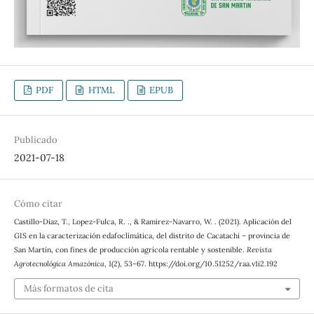
PDF
HTML
EPUB
Publicado
2021-07-18
Cómo citar
Castillo-Diaz, T., Lopez-Fulca, R. ., & Ramirez-Navarro, W. . (2021). Aplicación del
GIS en la caracterización edafoclimática, del distrito de Cacatachi – provincia de
San Martín, con fines de producción agrícola rentable y sostenible.
Revista
Agrotecnológica Amazónica
,
1
(2), 53–67. https://doi.org/10.51252/raa.v1i2.192
Más formatos de cita