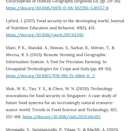
Encyclopedia of Human Geography (Segunda Ed, pp. 29–36).
https://doi.org/10.1016/b978-0-08-102295-5.10557-8
Lyford, J. (2017). Food security in the developing world. Journal
of Nutrition Education and Behavior, 49(5), 451.
https://doi.org/10.1016/j.jneb.2017.01.010
Mani, P. K., Mandal, A., Biswas, S., Sarkar, B., Mitran, T., &
Meena, R. S. (2021). Remote Sensing and Geographic
Information System: A Tool for Precision Farming. In
Geospatial Technologies for Crops and Soils (pp. 49–111).
https://doi.org/10.1007/978-981-15-6864-0_2
Mok, W. K., Tan, Y. X., & Chen, W. N. (2020). Technology
innovations for food security in Singapore: A case study of
future food systems for an increasingly natural resource-
scarce world. Trends in Food Science and Technology, 102,
155–168.
https://doi.org/10.1016/j.tifs.2020.06.013
Moysiadis, V., Sarigiannidis, P., Vitsas, V., & Khelifi, A. (2021).