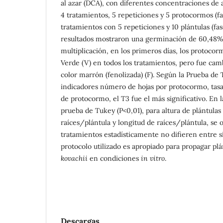
al azar (DCA), con diferentes concentraciones de 
4 tratamientos, 5 repeticiones y 5 protocormos (fa
tratamientos con 5 repeticiones y 10 plántulas (fa
resultados mostraron una germinación de 60,48% 
multiplicación, en los primeros días, los protoco
Verde (V) en todos los tratamientos, pero fue cam
color marrón (fenolizada) (F). Según la Prueba de 
indicadores número de hojas por protocormo, tasa
de protocormo, el T3 fue el más significativo. En 
prueba de Tukey (P<0,01), para altura de plántula
raíces/plántula y longitud de raíces/plántula, se 
tratamientos estadísticamente no difieren entre s
protocolo utilizado es apropiado para propagar pl
kovachii
en condiciones
in vitro
.
Descargas