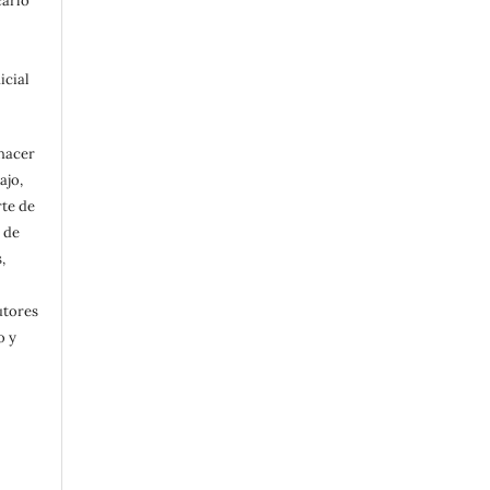
carlo
icial
 hacer
ajo,
rte de
 de
,
utores
o y