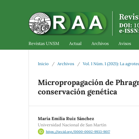
Revistas UNSM
Actual
Archivos
Avisos
Inicio
/
Archivos
/
Vol. 1 Núm. 1 (2021): La agrot
Micropropagación de Phragm
conservación genética
María Emilia Ruiz Sánchez
Universidad Nacional de San Martín
https://orcid.org/0000-0002-9933-9017