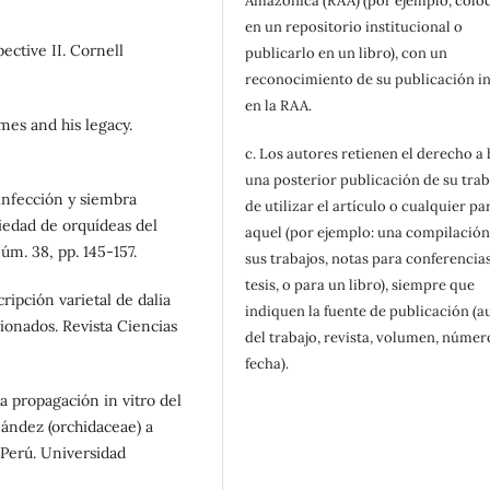
Amazónica (RAA) (por ejemplo, colo
en un repositorio institucional o
pective II. Cornell
publicarlo en un libro), con un
reconocimiento de su publicación in
en la RAA.
imes and his legacy.
c. Los autores retienen el derecho a
una posterior publicación de su trab
sinfección y siembra
de utilizar el artículo o cualquier pa
riedad de orquídeas del
aquel (por ejemplo: una compilación
úm. 38, pp. 145-157.
sus trabajos, notas para conferencias
tesis, o para un libro), siempre que
ripción varietal de dalia
indiquen la fuente de publicación (a
cionados. Revista Ciencias
del trabajo, revista, volumen, númer
fecha).
la propagación in vitro del
ández (orchidaceae) a
 Perú. Universidad