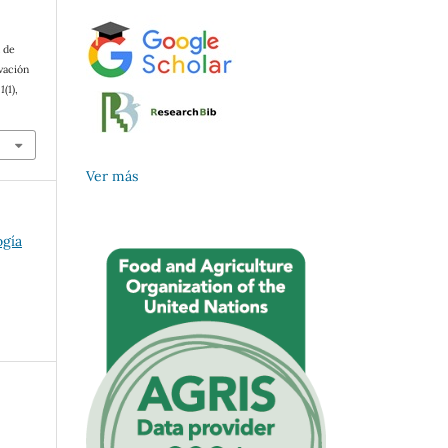
 de
vación
,
1
(1),
Ver más
ogía