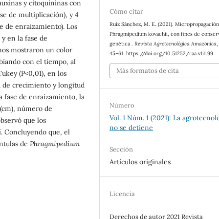
auxinas y citoquininas con
Cómo citar
se de multiplicación), y 4
Ruiz Sánchez, M. E. (2021). Micropropagación
se de enraizamiento). Los
Phragmipedium kovachii, con fines de conser
y en la fase de
genética .
Revista Agrotecnológica Amazónica
rmos mostraron un color
45–61. https://doi.org/10.51252/raa.v1i1.99
biando con el tiempo, al
Más formatos de cita
Tukey (P<0,01), en los
 de crecimiento y longitud
la fase de enraizamiento, la
Número
s (cm), número de
Vol. 1 Núm. 1 (2021): La agrotecnol
observó que los
no se detiene
í. Concluyendo que, el
ántulas de
Phragmipedium
Sección
Artículos originales
Licencia
Derechos de autor 2021 Revista