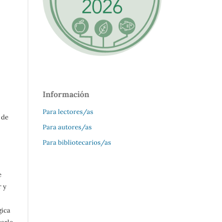
Información
Para lectores/as
 de
Para autores/as
Para bibliotecarios/as
e
r y
gica