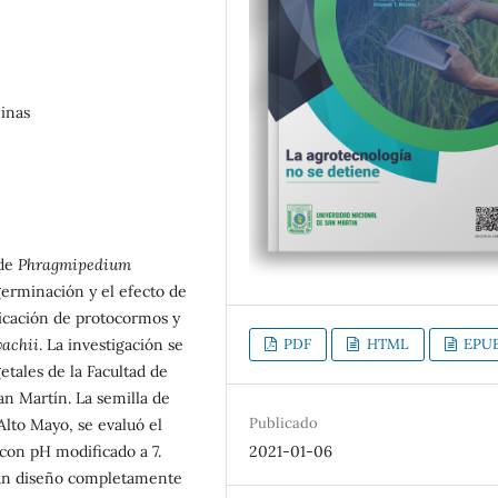
inas
 de
Phragmipedium
germinación y el efecto de
licación de protocormos y
achii
. La investigación se
PDF
HTML
EPU
etales de la Facultad de
an Martín. La semilla de
Publicado
Alto Mayo, se evaluó el
con pH modificado a 7.
2021-01-06
ó un diseño completamente