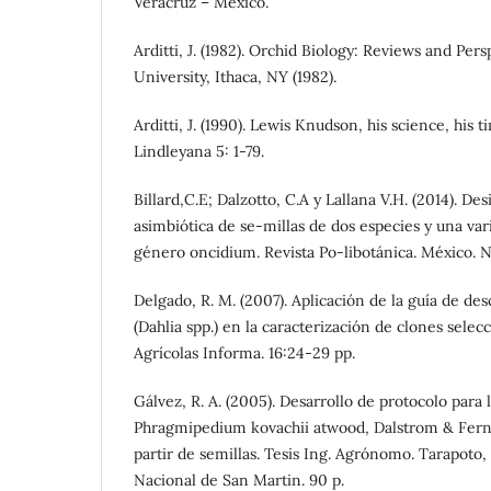
Veracruz – México.
Arditti, J. (1982). Orchid Biology: Reviews and Pers
University, Ithaca, NY (1982).
Arditti, J. (1990). Lewis Knudson, his science, his t
Lindleyana 5: 1-79.
Billard,C.E; Dalzotto, C.A y Lallana V.H. (2014). De
asimbiótica de se-millas de dos especies y una va
género oncidium. Revista Po-libotánica. México. N
Delgado, R. M. (2007). Aplicación de la guía de desc
(Dahlia spp.) en la caracterización de clones selec
Agrícolas Informa. 16:24-29 pp.
Gálvez, R. A. (2005). Desarrollo de protocolo para 
Phragmipedium kovachii atwood, Dalstrom & Fern
partir de semillas. Tesis Ing. Agrónomo. Tarapoto,
Nacional de San Martin. 90 p.