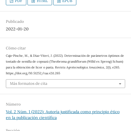
PDF
HTML
EPUB
Publicado
2022-01-20
Cómo citar
Cajo-Pinche, M., & Díaz-Viteri, J. (2022). Determinación de parámetros óptimos de
tostado de semilla de copoazú (Theobroma grandiflorum (Willd ex Spreng) Schum)
para la obtención de licor o pasta.
Revista Agrotecnológica Amazónica
,
2
(1), e265.
https://doi.org/10.51252/raa.v2i1.265
Más formatos de cita
Número
Vol. 2 Núm. 1 (2022): Autoría justificada como principio ético
en la publicación científica
Sección