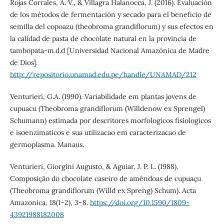
Rojas Corrales, A. V., & Villagra Halanocca, J. (2016). Evaluación
de los métodos de fermentación y secado para el beneficio de
semilla del copoazu (theobroma grandiflorum) y sus efectos en
la calidad de pasta de chocolate natural en la provincia de
tambopata-m.d.d [Universidad Nacional Amazónica de Madre
de Dios].
http://repositorio.unamad.edu.pe/handle/UNAMAD/212
Venturieri, G.A. (1990). Variabilidade em plantas jovens de
cupuacu (Theobroma grandiflorum (Willdenow ex Sprengel)
Schumann) estimada por descritores morfologicos fisiologicos
e isoenzimaticos e sua utilizacao em caracterizacao de
germoplasma. Manaus.
Venturieri, Giorgini Augusto, & Aguiar, J. P. L. (1988).
Composição do chocolate caseiro de amêndoas de cupuaçu
(Theobroma grandiflorum (Willd ex Spreng) Schum). Acta
Amazonica, 18(1–2), 3–8.
https://doi.org/10.1590/1809-
43921988182008