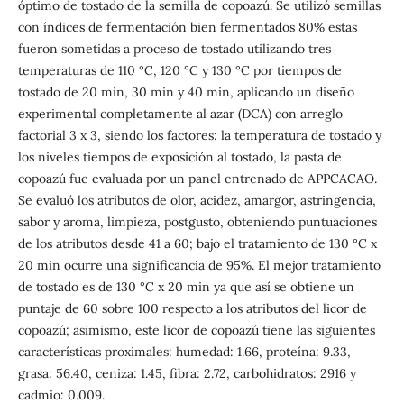
óptimo de tostado de la semilla de copoazú. Se utilizó semillas
con índices de fermentación bien fermentados 80% estas
fueron sometidas a proceso de tostado utilizando tres
temperaturas de 110 °C, 120 °C y 130 °C por tiempos de
tostado de 20 min, 30 min y 40 min, aplicando un diseño
experimental completamente al azar (DCA) con arreglo
factorial 3 x 3, siendo los factores: la temperatura de tostado y
los niveles tiempos de exposición al tostado, la pasta de
copoazú fue evaluada por un panel entrenado de APPCACAO.
Se evaluó los atributos de olor, acidez, amargor, astringencia,
sabor y aroma, limpieza, postgusto, obteniendo puntuaciones
de los atributos desde 41 a 60; bajo el tratamiento de 130 °C x
20 min ocurre una significancia de 95%. El mejor tratamiento
de tostado es de 130 °C x 20 min ya que así se obtiene un
puntaje de 60 sobre 100 respecto a los atributos del licor de
copoazú; asimismo, este licor de copoazú tiene las siguientes
características proximales: humedad: 1.66, proteína: 9.33,
grasa: 56.40, ceniza: 1.45, fibra: 2.72, carbohidratos: 2916 y
cadmio: 0.009.