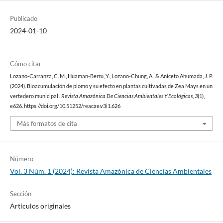
Publicado
2024-01-10
Cómo citar
Lozano-Carranza, C. M., Huaman-Berru, Y., Lozano-Chung, A., & Aniceto Ahumada, J. P.
(2024). Bioacumulación de plomo y su efecto en plantas cultivadas de Zea Mays en un
vertedero municipal .
Revista Amazónica De Ciencias Ambientales Y Ecológicas
,
3
(1),
e626. https://doi.org/10.51252/reacae.v3i1.626
Más formatos de cita
Número
Vol. 3 Núm. 1 (2024): Revista Amazónica de Ciencias Ambientales
Sección
Artículos originales