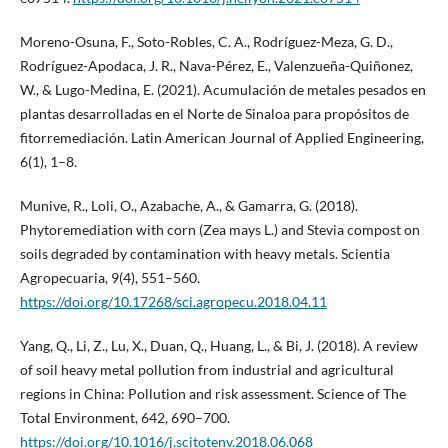
Moreno-Osuna, F., Soto-Robles, C. A., Rodríguez-Meza, G. D.,
Rodríguez-Apodaca, J. R., Nava-Pérez, E., Valenzueña-Quiñonez,
W., & Lugo-Medina, E. (2021). Acumulación de metales pesados en
plantas desarrolladas en el Norte de Sinaloa para propósitos de
fitorremediación. Latin American Journal of Applied Engineering,
6(1), 1–8.
Munive, R., Loli, O., Azabache, A., & Gamarra, G. (2018).
Phytoremediation with corn (Zea mays L.) and Stevia compost on
soils degraded by contamination with heavy metals. Scientia
Agropecuaria, 9(4), 551–560.
https://doi.org/10.17268/sci.agropecu.2018.04.11
Yang, Q., Li, Z., Lu, X., Duan, Q., Huang, L., & Bi, J. (2018). A review
of soil heavy metal pollution from industrial and agricultural
regions in China: Pollution and risk assessment. Science of The
Total Environment, 642, 690–700.
https://doi.org/10.1016/j.scitotenv.2018.06.068