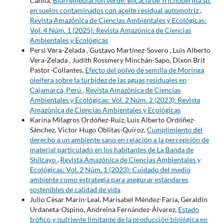
Canlla,
Biorremediación verde: eficacia de Trichoderma sp.
en suelos contaminados con aceite residual automotriz
,
Revista Amazónica de Ciencias Ambientales y Ecológicas:
Vol. 4 Núm. 1 (2025): Revista Amazónica de Ciencias
Ambientales y Ecológicas
Persi Vera-Zelada , Gustavo Martínez-Sovero , Luis Alberto
Vera-Zelada , Judith Rossmery Minchán-Sapo, Dixon Brit
Pastor-Collantes,
Efecto del polvo de semilla de Moringa
oleífera sobre la turbidez de las aguas residuales en
Cajamarca, Perú
,
Revista Amazónica de Ciencias
Ambientales y Ecológicas: Vol. 2 Núm. 2 (2023): Revista
Amazónica de Ciencias Ambientales y Ecológicas
Karina Milagros Ordóñez-Ruiz, Luis Alberto Ordóñez-
Sánchez, Victor Hugo Oblitas-Quiroz,
Cumplimiento del
derecho a un ambiente sano en relación a la percepción de
material particulado en los habitantes de La Banda de
Shilcayo
,
Revista Amazónica de Ciencias Ambientales y
Ecológicas: Vol. 2 Núm. 1 (2023): Cuidado del medio
ambiente como estrategia para asegurar estándares
sostenibles de calidad de vida
Julio César Marín-Leal, Marisabel Méndez-Faría, Geraldin
Urdaneta-Ospino, Andreina Fernández-Álvarez,
Estado
trófico y nutriente limitante de la producción biológica en