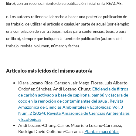
libro), con un reconocimiento de su publicación inicial en la REACAE.
c. Los autores retienen el derecho a hacer una posterior publicación de
su trabajo, de utilizar el artículo o cualquier parte de aquel (por ejemplo:
una compilación de sus trabajos, notas para conferencias, tesis, o para
un libro), siempre que indiquen la fuente de publicación (autores del
trabajo, revista, volumen, número y fecha).
Artículos más leídos del mismo autor/a
Kiara Lozano-Rios, Gersson Jair Mego-Flores, Luis Alberto
Ordoñez-Sánchez, Andi Lozano-Chung,
Eficiencia de filtros
de carbón activado a base de capirona, bambú y cáscara de
coco en la remoción de contaminantes del agua
,
Revista
Amazónica de Ciencias Ambientales y Ecológicas: Vol. 3
Núm. 2 (2024): Revista Amazónica de Ciencias Ambientales
y Ecológicas
Andi Lozano-Chung, Carlos Mauricio Lozano-Carranza,
Rodrigo David Colichon-Carranza,
Plantas macrófitas