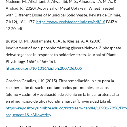
Nadeem, M., Alkahtani, J., Alwahibi, M. S., Alnasrawi, A. M. A., &
Arshad, R. (2020). Appraisal of Metal Uptake in Wheat Treated
with Different Doses of Municipal Solid Waste. Revista de Chimie,
71(12), 164–177.
https://www.revistadechimie.ro/pdf/16
FAIZA
12 20.pdf
Bustos, D. M., Bustamante, C. A., & Iglesias, A. A. (2008).
Involvement of non-phosphorylating glyceraldehyde-3-phosphate
dehydrogenase in response to oxidative stress. Journal of Plant
Physiology, 165(4), 456–461.
https://doi.org/10.1016/j.jplph.2007.06.005
Cordero Casallas, J. K. (2015). Fitorremediación in situ para la
recuperación de suelos contaminados por metales pesados
(plomo y cadmio) y evaluación de selenio en la finca furatena alta
en el municipio de útica (cundinamarca) [Universidad Libre].
https://repository.unilibre.edu.co/bitstream/handle/10901/7958/
sequence=1&isAllowed=y