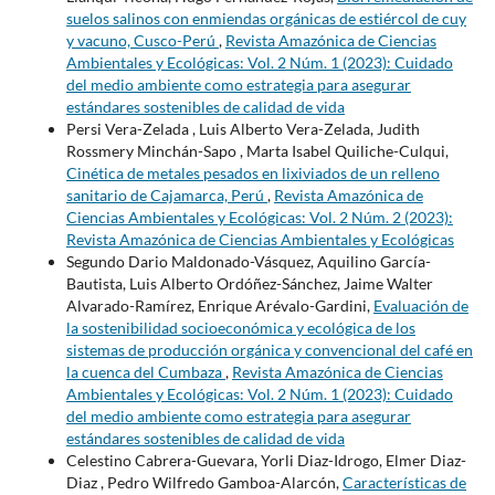
suelos salinos con enmiendas orgánicas de estiércol de cuy
y vacuno, Cusco-Perú
,
Revista Amazónica de Ciencias
Ambientales y Ecológicas: Vol. 2 Núm. 1 (2023): Cuidado
del medio ambiente como estrategia para asegurar
estándares sostenibles de calidad de vida
Persi Vera-Zelada , Luis Alberto Vera-Zelada, Judith
Rossmery Minchán-Sapo , Marta Isabel Quiliche-Culqui,
Cinética de metales pesados en lixiviados de un relleno
sanitario de Cajamarca, Perú
,
Revista Amazónica de
Ciencias Ambientales y Ecológicas: Vol. 2 Núm. 2 (2023):
Revista Amazónica de Ciencias Ambientales y Ecológicas
Segundo Dario Maldonado-Vásquez, Aquilino García-
Bautista, Luis Alberto Ordóñez-Sánchez, Jaime Walter
Alvarado-Ramírez, Enrique Arévalo-Gardini,
Evaluación de
la sostenibilidad socioeconómica y ecológica de los
sistemas de producción orgánica y convencional del café en
la cuenca del Cumbaza
,
Revista Amazónica de Ciencias
Ambientales y Ecológicas: Vol. 2 Núm. 1 (2023): Cuidado
del medio ambiente como estrategia para asegurar
estándares sostenibles de calidad de vida
Celestino Cabrera-Guevara, Yorli Diaz-Idrogo, Elmer Diaz-
Diaz , Pedro Wilfredo Gamboa-Alarcón,
Características de