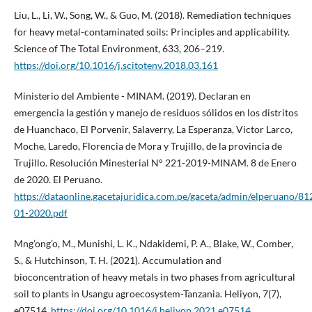
Liu, L., Li, W., Song, W., & Guo, M. (2018). Remediation techniques
for heavy metal-contaminated soils: Principles and applicability.
Science of The Total Environment, 633, 206–219.
https://doi.org/10.1016/j.scitotenv.2018.03.161
Ministerio del Ambiente - MINAM. (2019). Declaran en
emergencia la gestión y manejo de residuos sólidos en los distritos
de Huanchaco, El Porvenir, Salaverry, La Esperanza, Victor Larco,
Moche, Laredo, Florencia de Mora y Trujillo, de la provincia de
Trujillo. Resolución Minesterial N° 221-2019-MINAM. 8 de Enero
de 2020. El Peruano.
https://dataonline.gacetajuridica.com.pe/gaceta/admin/elperuano/8
01-2020.pdf
Mng’ong’o, M., Munishi, L. K., Ndakidemi, P. A., Blake, W., Comber,
S., & Hutchinson, T. H. (2021). Accumulation and
bioconcentration of heavy metals in two phases from agricultural
soil to plants in Usangu agroecosystem-Tanzania. Heliyon, 7(7),
e07514.
https://doi.org/10.1016/j.heliyon.2021.e07514