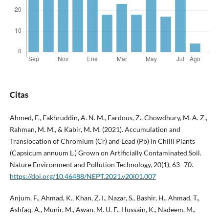
Citas
Ahmed, F., Fakhruddin, A. N. M., Fardous, Z., Chowdhury, M. A. Z.,
Rahman, M. M., & Kabir, M. M. (2021). Accumulation and
Translocation of Chromium (Cr) and Lead (Pb) in Chilli Plants
(Capsicum annuum L.) Grown on Artificially Contaminated Soil.
Nature Environment and Pollution Technology, 20(1), 63–70.
https://doi.org/10.46488/NEPT.2021.v20i01.007
Anjum, F., Ahmad, K., Khan, Z. I., Nazar, S., Bashir, H., Ahmad, T.,
Ashfaq, A., Munir, M., Awan, M. U. F., Hussain, K., Nadeem, M.,