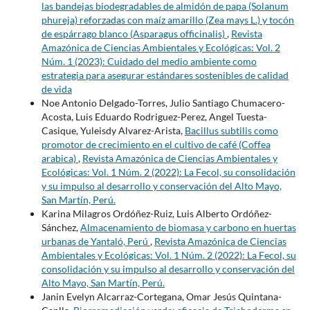
las bandejas biodegradables de almidón de papa (Solanum
phureja) reforzadas con maíz amarillo (Zea mays L.) y tocón
de espárrago blanco (Asparagus officinalis)
,
Revista
Amazónica de Ciencias Ambientales y Ecológicas: Vol. 2
Núm. 1 (2023): Cuidado del medio ambiente como
estrategia para asegurar estándares sostenibles de calidad
de vida
Noe Antonio Delgado-Torres, Julio Santiago Chumacero-
Acosta, Luis Eduardo Rodriguez-Perez, Angel Tuesta-
Casique, Yuleisdy Alvarez-Arista,
Bacillus subtilis como
promotor de crecimiento en el cultivo de café (Coffea
arabica)
,
Revista Amazónica de Ciencias Ambientales y
Ecológicas: Vol. 1 Núm. 2 (2022): La Fecol, su consolidación
y su impulso al desarrollo y conservación del Alto Mayo,
San Martín, Perú.
Karina Milagros Ordóñez-Ruiz, Luis Alberto Ordóñez-
Sánchez,
Almacenamiento de biomasa y carbono en huertas
urbanas de Yantaló, Perú
,
Revista Amazónica de Ciencias
Ambientales y Ecológicas: Vol. 1 Núm. 2 (2022): La Fecol, su
consolidación y su impulso al desarrollo y conservación del
Alto Mayo, San Martín, Perú.
Janin Evelyn Alcarraz-Cortegana, Omar Jesús Quintana-