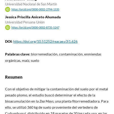
Universidad Nacional de San Martín
https://orcid.org/0000-0002-2794-1535
Jessica Priscilla Aniceto Ahumada
Universidad Peruana Unión
https://orcid.org/0000-0002-8735-5247
DOI:
https://doi.org/10.51252/reacae.v3i1.626
Palabras clave:
biorremediación, contaminación, enmiendas
orgánicas, maíz, suelo
Resumen
Con el objetivo de mitigar la contaminación del suelo por el metal
pesado plomo, el estudio buscó determinar el efecto de la
bioacumulación en la
Zea Mays
, una planta fitorremediadora. Para
ello, se utilizó 360 kg de suelo proveniente del vertedero de
Cuñumbuqui, distribuido en 18 macetas de 20 kg cada una, en las