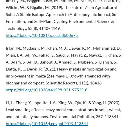
Imseng, M., Wiggenhauser, M., Müller, M., Keller, A., Frossard, E.,
Wilcke, W., & Bigalke, M. (2019). The Fate of Zn in Agricultural
Soils: A Stable Isotope Approach to Anthropogenic Impact, Soil
Formation, and Soil–Plant Cycling. Environmental Science &
Technology, 53(8), 4140–4149.
https://doi.org/10.1021/acs.est.8b03675
Irfan, M., Mudassir, M., Khan, M. J., Dawar, K. M., Muhammad, D.,
Mian, I. A., Ali, W., Fahad, S., Saud, S., Hayat, Z., Nawaz, T., Khan, S.
A., Alam, S., Ali, B., Banout, J., Ahmed, S., Mubeen, S., Danish, S.,
Datta, R., … Dewil, R. (2021). Heavy metals immobilization and
improvement in maize (Zea mays L.) growth amended with
biochar and compost. Scientific Reports, 11(1), 18416.
https://doi.org/10.1038/s41598-021-97525-8
Li, L., Zhang, Y., Ippolito, J. A., Xing, W., Qiu, K., & Yang, H. (2020).
Lead smelting effects heavy metal concentrations in soils, wheat,
and potentially humans. Environmental Pollution, 257, 113641.
https://doi.org/10.1016/j.envpol.2019.113641