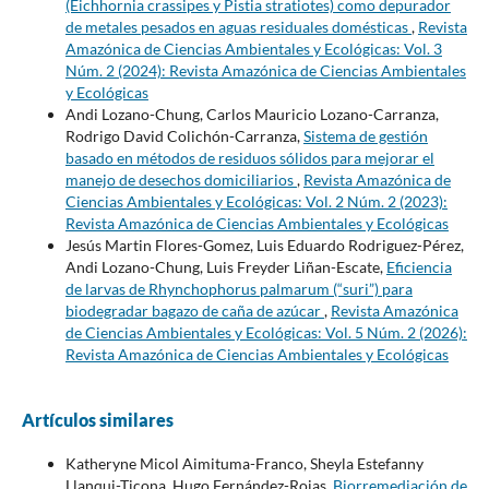
(Eichhornia crassipes y Pistia stratiotes) como depurador
de metales pesados en aguas residuales domésticas
,
Revista
Amazónica de Ciencias Ambientales y Ecológicas: Vol. 3
Núm. 2 (2024): Revista Amazónica de Ciencias Ambientales
y Ecológicas
Andi Lozano-Chung, Carlos Mauricio Lozano-Carranza,
Rodrigo David Colichón-Carranza,
Sistema de gestión
basado en métodos de residuos sólidos para mejorar el
manejo de desechos domiciliarios
,
Revista Amazónica de
Ciencias Ambientales y Ecológicas: Vol. 2 Núm. 2 (2023):
Revista Amazónica de Ciencias Ambientales y Ecológicas
Jesús Martin Flores-Gomez, Luis Eduardo Rodriguez-Pérez,
Andi Lozano-Chung, Luis Freyder Liñan-Escate,
Eficiencia
de larvas de Rhynchophorus palmarum (“suri”) para
biodegradar bagazo de caña de azúcar
,
Revista Amazónica
de Ciencias Ambientales y Ecológicas: Vol. 5 Núm. 2 (2026):
Revista Amazónica de Ciencias Ambientales y Ecológicas
Artículos similares
Katheryne Micol Aimituma-Franco, Sheyla Estefanny
Llanqui-Ticona, Hugo Fernández-Rojas,
Biorremediación de