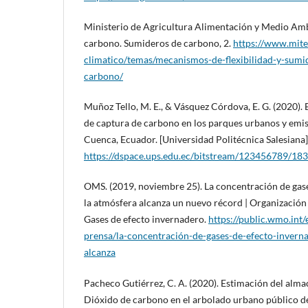
Ministerio de Agricultura Alimentación y Medio Amb
carbono. Sumideros de carbono, 2.
https://www.mite
climatico/temas/mecanismos-de-flexibilidad-y-sumi
carbono/
Muñoz Tello, M. E., & Vásquez Córdova, E. G. (2020).
de captura de carbono en los parques urbanos y emi
Cuenca, Ecuador. [Universidad Politécnica Salesiana]
https://dspace.ups.edu.ec/bitstream/123456789/1
OMS. (2019, noviembre 25). La concentración de gas
la atmósfera alcanza un nuevo récord | Organizació
Gases de efecto invernadero.
https://public.wmo.int
prensa/la-concentración-de-gases-de-efecto-invern
alcanza
Pacheco Gutiérrez, C. A. (2020). Estimación del alm
Dióxido de carbono en el arbolado urbano público d