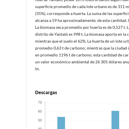
superficie promedio de cada lote urbano es de 311 m
(35%), corresponde a huerta. La suma de las superfici
alcanza a 59 ha aproximadamente; de esta cantidad, l
La biomasa seca promedio por huerta es de 0,527 t. 
distrito de Yantaló es 998 t. La biomasa aporta en l
mientras que el suelo el 62%. La huerta de un lote urb
promedio 0,63 t de carbono; mientras que la ciudad d
en promedio 1196 t de carbono; esta cantidad de ca
un valor económico ambiental de 26 305 dólares anu
tn.
Descargas