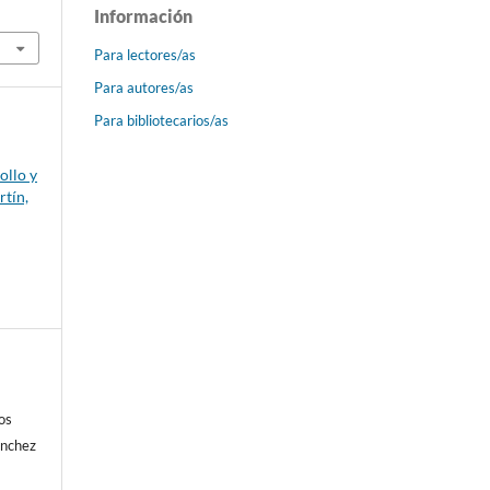
Información
Para lectores/as
Para autores/as
Para bibliotecarios/as
ollo y
rtín,
os
ánchez