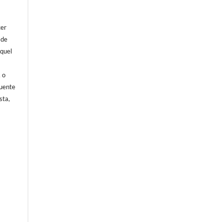
cer
 de
aquel
, o
fuente
sta,