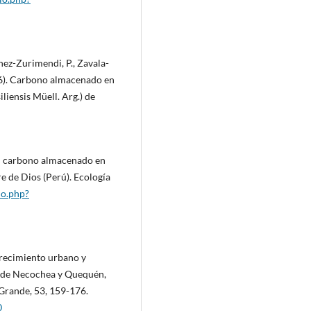
ez-Zurimendi, P., Zavala-
16). Carbono almacenado en
liensis Müell. Arg.) de
del carbono almacenado en
 de Dios (Perú). Ecología
lo.php?
 Crecimiento urbano y
s de Necochea y Quequén,
 Grande, 53, 159-176.
0