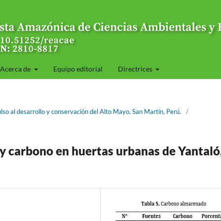
Acerca de
Equipo editorial
Directrices
ulso al desarrollo y conservación del Alto Mayo, San Martín, Perú.
/
 carbono en huertas urbanas de Yantaló