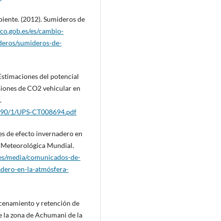
iente. (2012). Sumideros de
co.gob.es/es/cambio-
deros/sumideros-de-
 Estimaciones del potencial
siones de CO2 vehicular en
.
8390/1/UPS-CT008694.pdf
es de efecto invernadero en
n Meteorológica Mundial.
/es/media/comunicados-de-
adero-en-la-atmósfera-
acenamiento y retención de
e la zona de Achumani de la