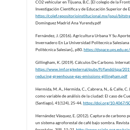
CO2 vehicular en Tijuana, B.C. [El colegio de la Fron
Investigación Científica y de Educación Superior de
https://colef.repositorioinstitucional.mx/jspui/bit
Domínguez Madrid Ana Yurendy.pdf
Fernández, J. (2016). Agricultura Urbana Y Su Aporte
Invernadero En La Universidad Politecnica Salesiana
Politécnica Salesian]., p80.
https://dspace.ups.edu.
Gillingham, K. (2019). Cálculos De Carbono. Interna
https://www.imf.org/external/pubs/ft/fandd/spa/201
reducing-greenhouse-gas-emissions-gillingham.pdf
Hermida, M. A., Hermida, C., Cabrera, N., & Calle, C.
como variable de análisis de la ciudad: El caso de C
(Santiago), 41(124), 25-44.
https://doi.org/10.4067
Hernández Vásquez, E. (2012). Captura de carbono por
un sistema agroforestal de café bajo sombra. Revista
forestales, 3(9), 11-21.
http://www.scielo.org.mx/scie