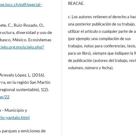
REACAE.
ive.ipcc.ch/pdf/special-
c. Los autores retienen el derecho a ha
una posterior publicación de su trabajo,
te, C., Ruiz-Rosado, O.,
utilizar el artículo o cualquier parte de 
ructura, diversidad y uso de
(por ejemplo: una compilación de sus
Tabasco, México. Ecosistemas
trabajos, notas para conferencias, tesis
ielo.org.mx/scielo.php?
para un libro), siempre que indiquen la 
de publicación (autores del trabajo, revi
volumen, número y fecha).
 Arevalo López, L. (2016).
ra, en la región San Martín
egional sustentable), 1(2).
ew/22
n - Municipio y
ito-yantalo.html
s parques y emiciones de