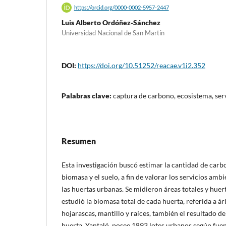
https://orcid.org/0000-0002-5957-2447
Luis Alberto Ordóñez-Sánchez
Universidad Nacional de San Martín
DOI:
https://doi.org/10.51252/reacae.v1i2.352
Palabras clave:
captura de carbono, ecosistema, ser
Resumen
Esta investigación buscó estimar la cantidad de car
biomasa y el suelo, a fin de valorar los servicios amb
las huertas urbanas. Se midieron áreas totales y huert
estudió la biomasa total de cada huerta, referida a ár
hojarascas, mantillo y raíces, también el resultado del
huerta. Yantaló, posee 1893 lotes urbanos según fuen