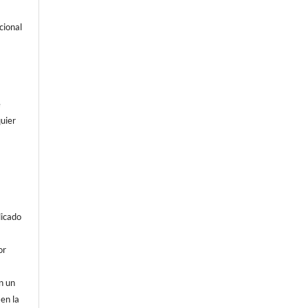
cional
e
uier
licado
or
on un
 en la