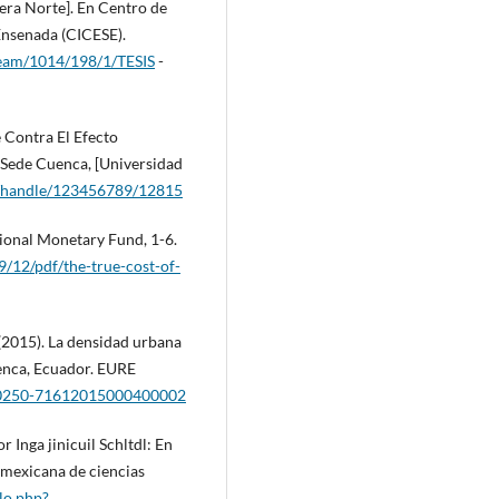
tera Norte]. En Centro de
 Ensenada (CICESE).
stream/1014/198/1/TESIS
-
 Contra El Efecto
 Sede Cuenca, [Universidad
ec/handle/123456789/12815
tional Monetary Fund, 1-6.
9/12/pdf/the-true-cost-of-
 (2015). La densidad urbana
uenca, Ecuador. EURE
/S0250-71612015000400002
 Inga jinicuil Schltdl: En
 mexicana de ciencias
lo.php?