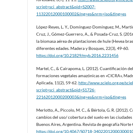
script=sci_abstract&pid=S2007-
11322012000100002&lng=es&nrm=iso&tlng=es
López-Reyes, L. Y., Domínguez-Domínguez, M., Martín
Cruz, J., Gómez-Guerrero, A., & Posada-Cruz, S. (20
la biomasa aérea de plantaciones de hule (Hevea brasi
diferentes edades. Madera y Bosques, 22(3), 49-60.
https://doi.org/10.21829/myb.2016.2231456
Martel, C., & Cairapoma, L. (2012). Cuantificación 
formaciones vegetales amazónicas en «CICRA», Madre
Aplicada, 11(2), 59-62.
http://www.scielo.org.pe/scie
script=sci_abstract&pid=S1726-
22162012000200003&lng=es&nrm=iso&tlng=es
Merlotto, A., Piccolo, M. C., & Bértola, G. R. (2012).
cambios del uso/ cobertura del suelo en las ciudade
Buenos Aires, Argentina. Revista de geografía Norte
https://doi.org/10.4067/S0718-3402201200030001