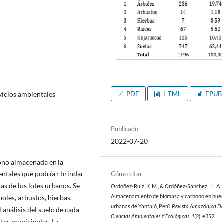
PDF
HTML
EPUB
vicios ambientales
Publicado
2022-07-20
bono almacenada en la
ientales que podrían brindar
Cómo citar
as de los lotes urbanos. Se
Ordóñez-Ruiz, K. M., & Ordóñez-Sánchez, . L. A. 
Almacenamiento de biomasa y carbono en hue
boles, arbustos, hierbas,
urbanas de Yantaló, Perú.
Revista Amazónica D
 análisis del suelo de cada
Ciencias Ambientales Y Ecológicas
,
1
(2), e352.
tes municipales. La