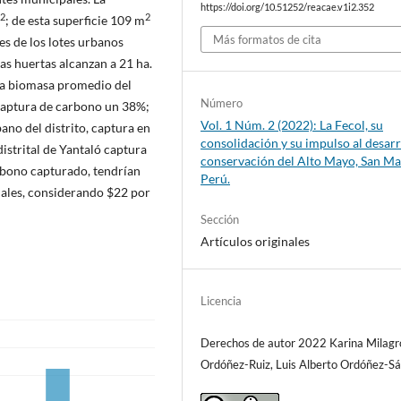
https://doi.org/10.51252/reacae.v1i2.352
2
2
; de esta superficie 109 m
Más formatos de cita
es de los lotes urbanos
as huertas alcanzan a 21 ha.
La biomasa promedio del
Número
a captura de carbono un 38%;
Vol. 1 Núm. 2 (2022): La Fecol, su
ano del distrito, captura en
consolidación y su impulso al desarr
istrital de Yantaló captura
conservación del Alto Mayo, San Ma
rbono capturado, tendrían
Perú.
ales, considerando $22 por
Sección
Artículos originales
Licencia
Derechos de autor 2022 Karina Milagr
Ordóñez-Ruiz, Luis Alberto Ordóñez-S