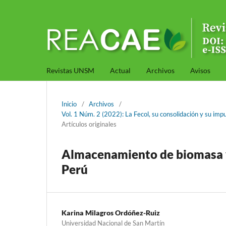
Revistas UNSM
Actual
Archivos
Avisos
Inicio
/
Archivos
/
Vol. 1 Núm. 2 (2022): La Fecol, su consolidación y su imp
Artículos originales
Almacenamiento de biomasa y
Perú
Karina Milagros Ordóñez-Ruiz
Universidad Nacional de San Martín