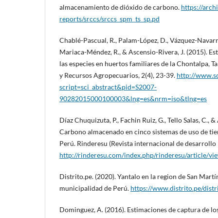
almacenamiento de dióxido de carbono.
https://arch
reports/srccs/srccs_spm_ts_sp.pd
Chablé-Pascual, R., Palam-López, D., Vázquez-Navarre
Mariaca-Méndez, R., & Ascensio-Rivera, J. (2015). Est
las especies en huertos familiares de la Chontalpa, 
y Recursos Agropecuarios, 2(4), 23-39.
http://www.sc
script=sci_abstract&pid=S2007-
90282015000100003&lng=es&nrm=iso&tlng=es
Díaz Chuquizuta, P., Fachin Ruiz, G., Tello Salas, C., &
Carbono almacenado en cinco sistemas de uso de tier
Perú. Rinderesu (Revista internacional de desarrollo r
http://rinderesu.com/index.php/rinderesu/article/vi
Distrito.pe. (2020). Yantalo en la region de San Martí
municipalidad de Perú.
https://www.distrito.pe/distr
Dominguez, A. (2016). Estimaciones de captura de lo