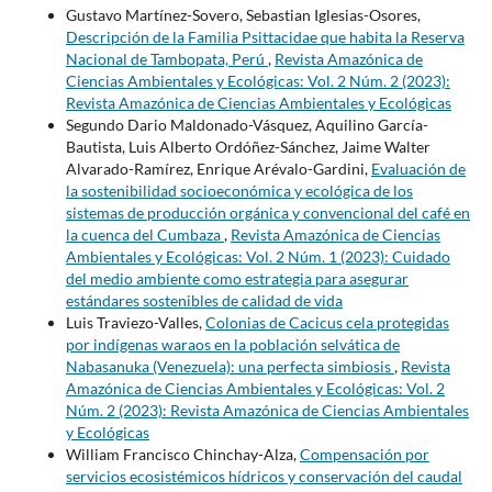
Gustavo Martínez-Sovero, Sebastian Iglesias-Osores,
Descripción de la Familia Psittacidae que habita la Reserva
Nacional de Tambopata, Perú
,
Revista Amazónica de
Ciencias Ambientales y Ecológicas: Vol. 2 Núm. 2 (2023):
Revista Amazónica de Ciencias Ambientales y Ecológicas
Segundo Dario Maldonado-Vásquez, Aquilino García-
Bautista, Luis Alberto Ordóñez-Sánchez, Jaime Walter
Alvarado-Ramírez, Enrique Arévalo-Gardini,
Evaluación de
la sostenibilidad socioeconómica y ecológica de los
sistemas de producción orgánica y convencional del café en
la cuenca del Cumbaza
,
Revista Amazónica de Ciencias
Ambientales y Ecológicas: Vol. 2 Núm. 1 (2023): Cuidado
del medio ambiente como estrategia para asegurar
estándares sostenibles de calidad de vida
Luis Traviezo-Valles,
Colonias de Cacicus cela protegidas
por indígenas waraos en la población selvática de
Nabasanuka (Venezuela): una perfecta simbiosis
,
Revista
Amazónica de Ciencias Ambientales y Ecológicas: Vol. 2
Núm. 2 (2023): Revista Amazónica de Ciencias Ambientales
y Ecológicas
William Francisco Chinchay-Alza,
Compensación por
servicios ecosistémicos hídricos y conservación del caudal