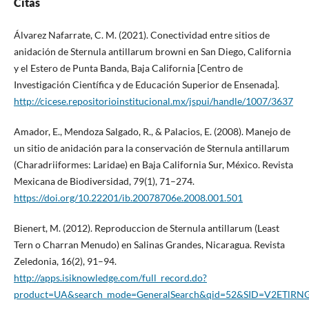
Citas
Álvarez Nafarrate, C. M. (2021). Conectividad entre sitios de
anidación de Sternula antillarum browni en San Diego, California
y el Estero de Punta Banda, Baja California [Centro de
Investigación Científica y de Educación Superior de Ensenada].
http://cicese.repositorioinstitucional.mx/jspui/handle/1007/3637
Amador, E., Mendoza Salgado, R., & Palacios, E. (2008). Manejo de
un sitio de anidación para la conservación de Sternula antillarum
(Charadriiformes: Laridae) en Baja California Sur, México. Revista
Mexicana de Biodiversidad, 79(1), 71–274.
https://doi.org/10.22201/ib.20078706e.2008.001.501
Bienert, M. (2012). Reproduccion de Sternula antillarum (Least
Tern o Charran Menudo) en Salinas Grandes, Nicaragua. Revista
Zeledonia, 16(2), 91–94.
http://apps.isiknowledge.com/full_record.do?
product=UA&search_mode=GeneralSearch&qid=52&SID=V2ETlRN