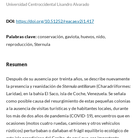
Universidad Centroccidental Lisandro Alvarado
DOI:
https://doi.org/10.51252/reacae.v2i1.417
Palabras clave:
conservación, gaviota, huevos, nido,
reproducción, Sternula
Resumen
Después de su ausencia por treinta años, se describe nuevamente
la presencia y reanidación de
Sternula antillarum
(Charadriiformes:
Laridae), en la bahía El Saco, isla de Coche, Venezuela. Se señala
como posible causa del resurgimiento de estas pequeñas colonias
a la ausencia de visitas turísticas y de habitantes locales, durante
los más de dos años de pandemia (COVID-19), encuentros que en
ocasiones (motos cuatro ruedas, camiones y otros vehículos
rústicos) perturbaban o dañaban el frágil equilibrio ecológico de
esta isla paradisíaca del Caribe, de aquí que, sea importante