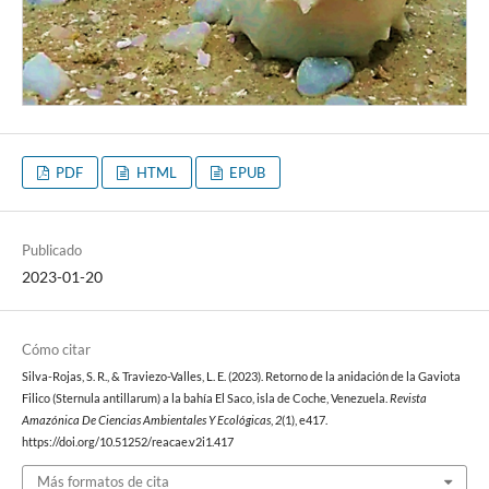
PDF
HTML
EPUB
Publicado
2023-01-20
Cómo citar
Silva-Rojas, S. R., & Traviezo-Valles, L. E. (2023). Retorno de la anidación de la Gaviota
Filico (Sternula antillarum) a la bahía El Saco, isla de Coche, Venezuela.
Revista
Amazónica De Ciencias Ambientales Y Ecológicas
,
2
(1), e417.
https://doi.org/10.51252/reacae.v2i1.417
Más formatos de cita