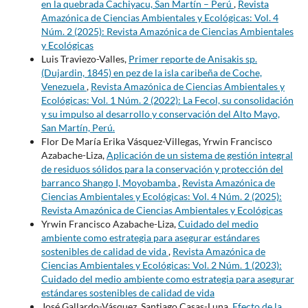
en la quebrada Cachiyacu, San Martín – Perú
,
Revista
Amazónica de Ciencias Ambientales y Ecológicas: Vol. 4
Núm. 2 (2025): Revista Amazónica de Ciencias Ambientales
y Ecológicas
Luis Traviezo-Valles,
Primer reporte de Anisakis sp.
(Dujardin, 1845) en pez de la isla caribeña de Coche,
Venezuela
,
Revista Amazónica de Ciencias Ambientales y
Ecológicas: Vol. 1 Núm. 2 (2022): La Fecol, su consolidación
y su impulso al desarrollo y conservación del Alto Mayo,
San Martín, Perú.
Flor De María Erika Vásquez-Villegas, Yrwin Francisco
Azabache-Liza,
Aplicación de un sistema de gestión integral
de residuos sólidos para la conservación y protección del
barranco Shango I, Moyobamba
,
Revista Amazónica de
Ciencias Ambientales y Ecológicas: Vol. 4 Núm. 2 (2025):
Revista Amazónica de Ciencias Ambientales y Ecológicas
Yrwin Francisco Azabache-Liza,
Cuidado del medio
ambiente como estrategia para asegurar estándares
sostenibles de calidad de vida
,
Revista Amazónica de
Ciencias Ambientales y Ecológicas: Vol. 2 Núm. 1 (2023):
Cuidado del medio ambiente como estrategia para asegurar
estándares sostenibles de calidad de vida
José Gallardo-Vásquez, Santiago Casas-Luna,
Efecto de la