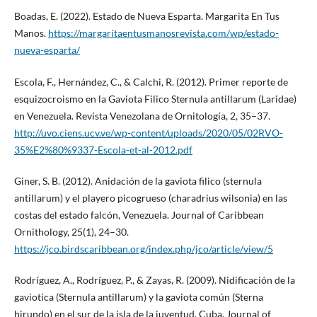
Boadas, E. (2022). Estado de Nueva Esparta. Margarita En Tus
Manos.
https://margaritaentusmanosrevista.com/wp/estado-
nueva-esparta/
Escola, F., Hernández, C., & Calchi, R. (2012). Primer reporte de
esquizocroismo en la Gaviota Filico Sternula antillarum (Laridae)
en Venezuela. Revista Venezolana de Ornitología, 2, 35–37.
http://uvo.ciens.ucv.ve/wp-content/uploads/2020/05/02RVO-
35%E2%80%9337-Escola-et-al-2012.pdf
Giner, S. B. (2012). Anidación de la gaviota filico (sternula
antillarum) y el playero picogrueso (charadrius wilsonia) en las
costas del estado falcón, Venezuela. Journal of Caribbean
Ornithology, 25(1), 24–30.
https://jco.birdscaribbean.org/index.php/jco/article/view/5
Rodríguez, A., Rodríguez, P., & Zayas, R. (2009). Nidificación de la
gaviotica (Sternula antillarum) y la gaviota común (Sterna
hirundo) en el sur de la isla de la juventud, Cuba. Journal of