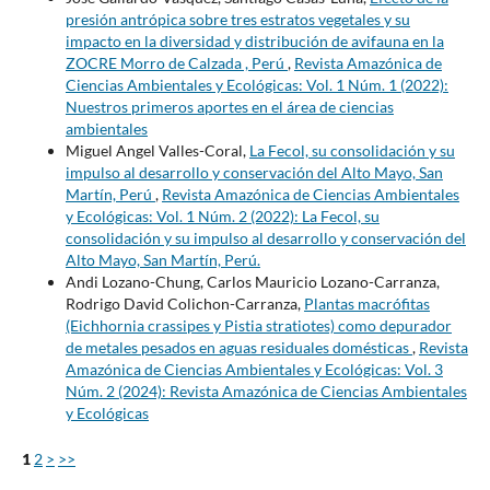
presión antrópica sobre tres estratos vegetales y su
impacto en la diversidad y distribución de avifauna en la
ZOCRE Morro de Calzada , Perú
,
Revista Amazónica de
Ciencias Ambientales y Ecológicas: Vol. 1 Núm. 1 (2022):
Nuestros primeros aportes en el área de ciencias
ambientales
Miguel Angel Valles-Coral,
La Fecol, su consolidación y su
impulso al desarrollo y conservación del Alto Mayo, San
Martín, Perú
,
Revista Amazónica de Ciencias Ambientales
y Ecológicas: Vol. 1 Núm. 2 (2022): La Fecol, su
consolidación y su impulso al desarrollo y conservación del
Alto Mayo, San Martín, Perú.
Andi Lozano-Chung, Carlos Mauricio Lozano-Carranza,
Rodrigo David Colichon-Carranza,
Plantas macrófitas
(Eichhornia crassipes y Pistia stratiotes) como depurador
de metales pesados en aguas residuales domésticas
,
Revista
Amazónica de Ciencias Ambientales y Ecológicas: Vol. 3
Núm. 2 (2024): Revista Amazónica de Ciencias Ambientales
y Ecológicas
1
2
>
>>