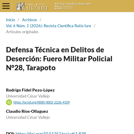
Inicio
/
Archivos
/
Vol. 6 Núm. 1 (2026): Revista Científica Ratio Iure
/
Artículos originales
Defensa Técnica en Delitos de
Deserción: Fuero Militar Policial
N°28, Tarapoto
Rodrigo Fidel Pezo-López
Universidad César Vallejo
https://orcid.org/0000-0002-2226-4109
Claudio Rios-Ollaguez
Universidad César Vallejo
DOI:
https://doi.org/10.51252/rcri.v6i1.839