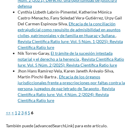
Núm. 2 (2021): Derecho: una oportunidad de justicia o
defensa
Cynthia Lizbeth Labrín-Pimentel, Katherine Mónica
Castro-Menacho, Fany Soledad Vera-Gutiérrez, Urpy Gail
Del Carmen Espinoza-Silva,
Eficacia de la conciliación
extrajudicial como requisito de admisibilidad en asuntos
civiles, patrimoniales y de familia en Huaraz y Sullana
,
Revista Científica Ratio Iure: Vol. 5 Núm. 1 (2025): Revista
Científica Ratio Iure
Nik Torres-Garay,
El trámite de la sucesión intestada
notarial y el derecho a la herencia
,
Revista Científica Ratio
Iure: Vol. 5 Núm. 2 (2025): Revista Científica Ratio Iure
Jhon Hans Ramírez-Vela, Karen Janeth Arévalo-Silva,
Martín Pinchi-Bartra ,
Eficacia de los órganos
jurisdiccionales frente a prescripciones por faltas contra la
persona, juzgados de paz letrado de Tarapoto
,
Revista
Científica Ratio Iure: Vol. 4 Núm. 2 (2024): Revista
Científica Ratio Iure
<<
<
1
2
3
4
5
6
También puede {advancedSearchLink} para este artículo.