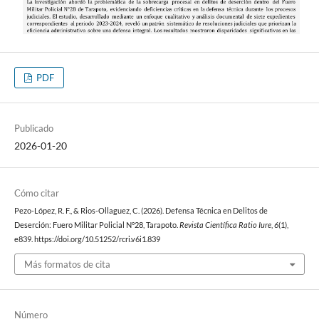
PDF
Publicado
2026-01-20
Cómo citar
Pezo-López, R. F., & Rios-Ollaguez, C. (2026). Defensa Técnica en Delitos de
Deserción: Fuero Militar Policial N°28, Tarapoto.
Revista Científica Ratio Iure
,
6
(1),
e839. https://doi.org/10.51252/rcri.v6i1.839
Más formatos de cita
Número