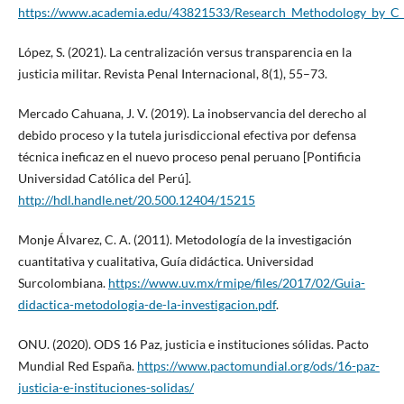
https://www.academia.edu/43821533/Research_Methodology_by_C_
López, S. (2021). La centralización versus transparencia en la
justicia militar. Revista Penal Internacional, 8(1), 55–73.
Mercado Cahuana, J. V. (2019). La inobservancia del derecho al
debido proceso y la tutela jurisdiccional efectiva por defensa
técnica ineficaz en el nuevo proceso penal peruano [Pontificia
Universidad Católica del Perú].
http://hdl.handle.net/20.500.12404/15215
Monje Álvarez, C. A. (2011). Metodología de la investigación
cuantitativa y cualitativa, Guía didáctica. Universidad
Surcolombiana.
https://www.uv.mx/rmipe/files/2017/02/Guia-
didactica-metodologia-de-la-investigacion.pdf
.
ONU. (2020). ODS 16 Paz, justicia e instituciones sólidas. Pacto
Mundial Red España.
https://www.pactomundial.org/ods/16-paz-
justicia-e-instituciones-solidas/