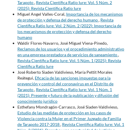
Tarapoto
,
Revista Científica Ratio Iure: Vol. 5 Núm. 2
(2025): Revista Científica Ratio Iure
Miguel Angel Valles-Coral,
Importancia de los mecanismos
de protección y defensa del derecho humano
,
Revista
Científica Ratio Iure: Vol. 2 Núm. 2 (2022): Importancia de
los mecanismos de protección y defensa del derecho
humano
Waldir Flores-Navarro, José Miguel Viena-Pinedo,
Reclamos de los usuarios y el procedimiento administrativo
en una empresa prestadora de servicios de saneamiento
,
Revista Científica Ratio Iure: Vol. 5 Núm. 1 (2025): Revista
Científica Ratio Iure
José Roberto Siaden Valdivieso, María Pettit Morales
Reátegui,
Eficacia de las sanciones impuestas para la
prevención y control del coronavirus en el Distrito de
Tarapoto
,
Revista Científica Ratio Iure: Vol. 1 Núm. 1
(2021): Presente y futuro de la publicación y difusión del
conocimiento jurídico
Esthefany Mondragón-Carrasco, José Siaden-Valdivieso,
Estudio de las medidas de protección en los casos de
Violencia contra la Mujer en el Primer Juzgado de Familia
de Tarapoto 2017-2018
,
Revista Científica Ratio Iure: Vol. 1