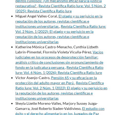
delitos culposos: ¿Un mecanismo eficaz para la justicia
restaurativa?
,
Revista Científica Ratio Iure: Vol. 5 Núm. 2
(2025): Revista Científica Ratio Iure
Miguel Angel Valles-Coral,
El plagio y su perjuicio en la
reputación de los autores, revistas científicas e
instituciones universitarias
,
Revista Científica Ratio Iure:
Vol. 2 Núm. 1 (2022): El plagio y su perjuicio en la
reputación de los autores, revistas científicas e
instituciones universitarias
Katherine Mónica Castro-Menacho, Cynthia Lizbeth
Labrín-Pimentel, Flormila Violeta Vicuña-Pérez,
Vacíos
judiciales en los procesos de desprotección familiar:
análisis crítico de conclusiones sin pronunciamiento de
fondo en la judicatura peruana
,
Revista Científica Ratio
Iure: Vol. 6 Núm. 1 (2026): Revista Científica Ratio Iure
Víctor Asenjo-Castro,
Pensión 65 y su eficacia en la
protección del adulto mayor en Perú
,
Revista Científica
Ratio Iure: Vol. 2 Núm. 1 (2022): El plagio y su perjuicio en
la reputación de los autores, revistas científicas e
instituciones universitarias
Sheyla Lizette Moreno-Valles, Marjory Sussey Juzga-
Gamarra, José Roberto Siaden-Valdivieso,
El estudio con
éxito y el derecho alimentario en los Juzgados de Paz