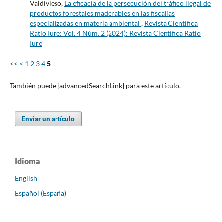
Valdivieso,
La eficacia de la persecución del tráfico ilegal de
productos forestales maderables en las fiscalías
especializadas en materia ambiental
,
Revista Científica
Ratio Iure: Vol. 4 Núm. 2 (2024): Revista Científica Ratio
Iure
<<
<
1
2
3
4
5
También puede {advancedSearchLink} para este artículo.
Enviar un artículo
Idioma
English
Español (España)