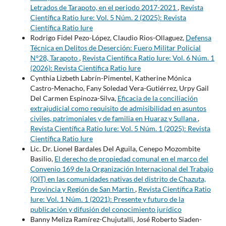
Letrados de Tarapoto, en el periodo 2017-2021
,
Revista
Científica Ratio Iure: Vol. 5 Núm. 2 (2025): Revista
Científica Ratio Iure
Rodrigo Fidel Pezo-López, Claudio Rios-Ollaguez,
Defensa
Técnica en Delitos de Deserción: Fuero Militar Policial
N°28, Tarapoto
,
Revista Científica Ratio Iure: Vol. 6 Núm. 1
(2026): Revista Científica Ratio Iure
Cynthia Lizbeth Labrín-Pimentel, Katherine Mónica
Castro-Menacho, Fany Soledad Vera-Gutiérrez, Urpy Gail
Del Carmen Espinoza-Silva,
Eficacia de la conciliación
extrajudicial como requisito de admisibilidad en asuntos
civiles, patrimoniales y de familia en Huaraz y Sullana
,
Revista Científica Ratio Iure: Vol. 5 Núm. 1 (2025): Revista
Científica Ratio Iure
Lic. Dr. Lionel Bardales Del Aguila, Cenepo Mozombite
Basilio,
El derecho de propiedad comunal en el marco del
Convenio 169 de la Organización Internacional del Trabajo
(OIT) en las comunidades nativas del distrito de Chazuta,
Provincia y Región de San Martin
,
Revista Científica Ratio
Iure: Vol. 1 Núm. 1 (2021): Presente y futuro de la
publicación y difusión del conocimiento jurídico
Banny Meliza Ramírez-Chujutalli, José Roberto Siaden-