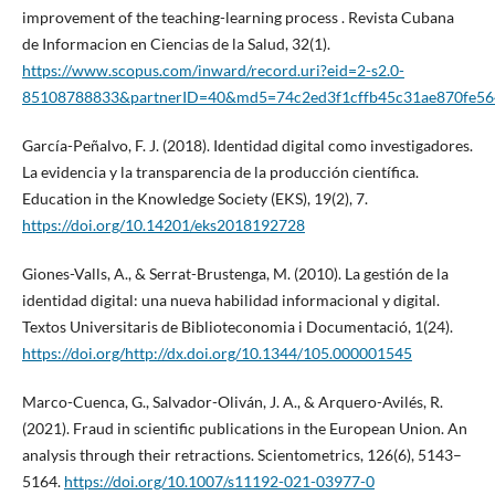
improvement of the teaching-learning process . Revista Cubana
de Informacion en Ciencias de la Salud, 32(1).
https://www.scopus.com/inward/record.uri?eid=2-s2.0-
85108788833&partnerID=40&md5=74c2ed3f1cffb45c31ae870fe56
García-Peñalvo, F. J. (2018). Identidad digital como investigadores.
La evidencia y la transparencia de la producción científica.
Education in the Knowledge Society (EKS), 19(2), 7.
https://doi.org/10.14201/eks2018192728
Giones-Valls, A., & Serrat-Brustenga, M. (2010). La gestión de la
identidad digital: una nueva habilidad informacional y digital.
Textos Universitaris de Biblioteconomia i Documentació, 1(24).
https://doi.org/http://dx.doi.org/10.1344/105.000001545
Marco-Cuenca, G., Salvador-Oliván, J. A., & Arquero-Avilés, R.
(2021). Fraud in scientific publications in the European Union. An
analysis through their retractions. Scientometrics, 126(6), 5143–
5164.
https://doi.org/10.1007/s11192-021-03977-0