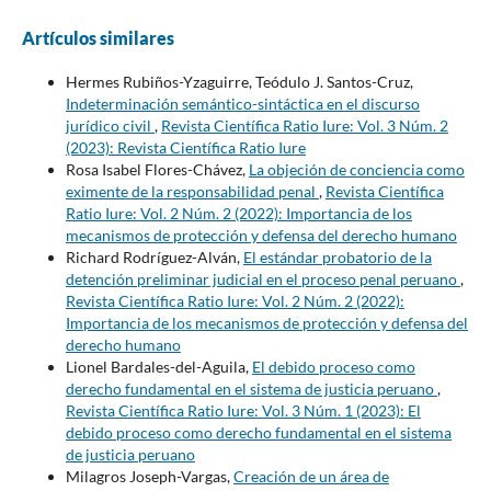
Artículos similares
Hermes Rubiños-Yzaguirre, Teódulo J. Santos-Cruz,
Indeterminación semántico-sintáctica en el discurso
jurídico civil
,
Revista Científica Ratio Iure: Vol. 3 Núm. 2
(2023): Revista Científica Ratio Iure
Rosa Isabel Flores-Chávez,
La objeción de conciencia como
eximente de la responsabilidad penal
,
Revista Científica
Ratio Iure: Vol. 2 Núm. 2 (2022): Importancia de los
mecanismos de protección y defensa del derecho humano
Richard Rodríguez-Alván,
El estándar probatorio de la
detención preliminar judicial en el proceso penal peruano
,
Revista Científica Ratio Iure: Vol. 2 Núm. 2 (2022):
Importancia de los mecanismos de protección y defensa del
derecho humano
Lionel Bardales-del-Aguila,
El debido proceso como
derecho fundamental en el sistema de justicia peruano
,
Revista Científica Ratio Iure: Vol. 3 Núm. 1 (2023): El
debido proceso como derecho fundamental en el sistema
de justicia peruano
Milagros Joseph-Vargas,
Creación de un área de