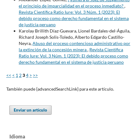
el principio de imparcialidad en el proceso inmediato?
,
Revista Científica Ratio Iure: Vol. 3 Núm. 1 (2023): El
debido proceso como derecho fundamental en el sistema
de justicia peruano
Karolay Brillith Díaz-Guevara, Lionel Bardales-del-Águila,
Richard Joseph Solis-Toledo, Alberto Edgardo Castillo-
Neyra,
Abuso del proceso contencioso administrativo por
la extinción de la concesión minera
,
Revista Científica
Ratio Iure: Vol. 3 Núm. 1 (2023): El debido proceso como
derecho fundamental en el sistema de justicia peruano
<<
<
1
2
3
4
>
>>
También puede {advancedSearchLink} para este artículo.
Enviar un artículo
Idioma