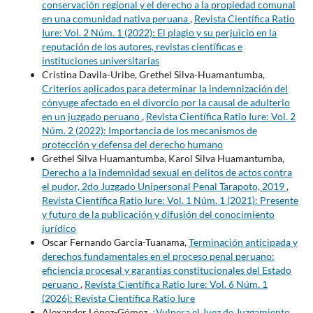
conservación regional y el derecho a la propiedad comunal
en una comunidad nativa peruana
,
Revista Científica Ratio
Iure: Vol. 2 Núm. 1 (2022): El plagio y su perjuicio en la
reputación de los autores, revistas científicas e
instituciones universitarias
Cristina Davila-Uribe, Grethel Silva-Huamantumba,
Criterios aplicados para determinar la indemnización del
cónyuge afectado en el divorcio por la causal de adulterio
en un juzgado peruano
,
Revista Científica Ratio Iure: Vol. 2
Núm. 2 (2022): Importancia de los mecanismos de
protección y defensa del derecho humano
Grethel Silva Huamantumba, Karol Silva Huamantumba,
Derecho a la indemnidad sexual en delitos de actos contra
el pudor, 2do Juzgado Unipersonal Penal Tarapoto, 2019
,
Revista Científica Ratio Iure: Vol. 1 Núm. 1 (2021): Presente
y futuro de la publicación y difusión del conocimiento
jurídico
Oscar Fernando Garcia-Tuanama,
Terminación anticipada y
derechos fundamentales en el proceso penal peruano:
eficiencia procesal y garantías constitucionales del Estado
peruano
,
Revista Científica Ratio Iure: Vol. 6 Núm. 1
(2026): Revista Científica Ratio Iure
Alexander López-Gómez,
¿Vulnera el Juez de Juzgamiento