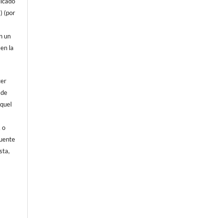
licado
) (por
on un
 en la
cer
 de
aquel
, o
fuente
sta,