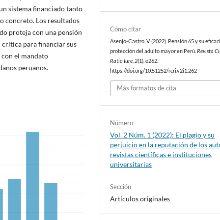
un sistema financiado tanto
so concreto. Los resultados
Cómo citar
tado proteja con una pensión
Asenjo-Castro, V. (2022). Pensión 65 y su eficac
crítica para financiar sus
protección del adulto mayor en Perú.
Revista Ci
o con el mandato
Ratio Iure
,
2
(1), e262.
adanos peruanos.
https://doi.org/10.51252/rcri.v2i1.262
Más formatos de cita
Número
Vol. 2 Núm. 1 (2022): El plagio y su
perjuicio en la reputación de los aut
revistas científicas e instituciones
universitarias
Sección
Artículos originales