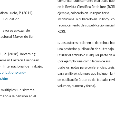
comunicar públicamente el articulo pub
en la Revista Científica Ratio Iure (RCRI
ista Lucio, P. (2014).
ejemplo, colocarlo en un repositorio
ll Education.
institucional o publicarlo en un libro), c
reconocimiento de su publicación inicial
 mayores a gozar de
RCRI.
Nacional Mayor de San
c. Los autores retienen el derecho a ha
una posterior publicación de su trabajo,
Yu, Z. (2018). Reversing
utilizar el artículo o cualquier parte de 
stems in Eastern European
(por ejemplo: una compilación de sus
n Internacional de Trabajo.
trabajos, notas para conferencias, tesis
ublications-and-
para un libro), siempre que indiquen la 
x.htm
de publicación (autores del trabajo, revi
volumen, numero y fecha).
s múltiples: un sistema
mano a la pensión en el