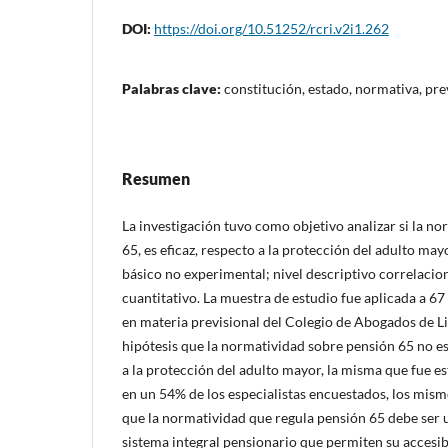
DOI:
https://doi.org/10.51252/rcri.v2i1.262
Palabras clave:
constitución, estado, normativa, pre
Resumen
La investigación tuvo como objetivo analizar si la n
65, es eficaz, respecto a la protección del adulto ma
básico no experimental; nivel descriptivo correlacio
cuantitativo. La muestra de estudio fue aplicada a 67
en materia previsional del Colegio de Abogados de L
hipótesis que la normatividad sobre pensión 65 no es
a la protección del adulto mayor, la misma que fue
en un 54% de los especialistas encuestados, los mi
que la normatividad que regula pensión 65 debe ser u
sistema integral pensionario que permiten su accesib