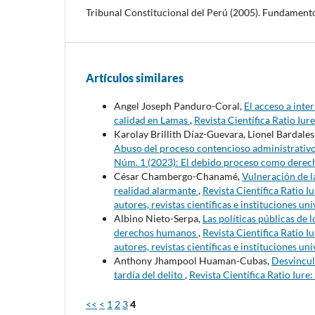
Tribunal Constitucional del Perú (2005). Fundamento
Artículos similares
Angel Joseph Panduro-Coral,
El acceso a inte
calidad en Lamas
,
Revista Científica Ratio Iure
Karolay Brillith Díaz-Guevara, Lionel Bardales
Abuso del proceso contencioso administrativo
Núm. 1 (2023): El debido proceso como derech
César Chambergo-Chanamé,
Vulneración de l
realidad alarmante
,
Revista Científica Ratio Iu
autores, revistas científicas e instituciones uni
Albino Nieto-Serpa,
Las políticas públicas de 
derechos humanos
,
Revista Científica Ratio Iu
autores, revistas científicas e instituciones uni
Anthony Jhampool Huaman-Cubas,
Desvincula
tardía del delito
,
Revista Científica Ratio Iure:
<<
<
1
2
3
4