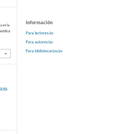
Información
ia en la
entífica
Para lectores/as
Para autores/as
Para bibliotecarios/as
ores,