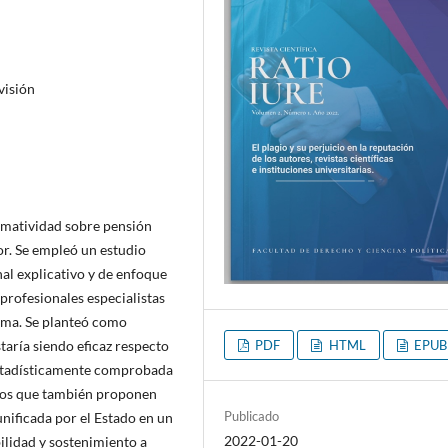
visión
ormatividad sobre pensión
yor. Se empleó un estudio
nal explicativo y de enfoque
 profesionales especialistas
ima. Se planteó como
PDF
HTML
EPUB
taría siendo eficaz respecto
 estadísticamente comprobada
smos que también proponen
Publicado
nificada por el Estado en un
2022-01-20
ilidad y sostenimiento a