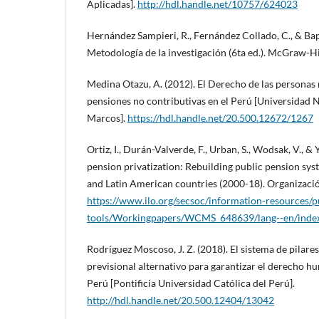
Aplicadas].
http://hdl.handle.net/10757/624023
Hernández Sampieri, R., Fernández Collado, C., & Bapt
Metodología de la investigación (6ta ed.). McGraw-Hi
Medina Otazu, A. (2012). El Derecho de las personas
pensiones no contributivas en el Perú [Universidad 
Marcos].
https://hdl.handle.net/20.500.12672/1267
Ortiz, I., Durán-Valverde, F., Urban, S., Wodsak, V., & 
pension privatization: Rebuilding public pension sy
and Latin American countries (2000-18). Organizació
https://www.ilo.org/secsoc/information-resources/p
tools/Workingpapers/WCMS_648639/lang--en/inde
Rodríguez Moscoso, J. Z. (2018). El sistema de pilare
previsional alternativo para garantizar el derecho hu
Perú [Pontificia Universidad Católica del Perú].
http://hdl.handle.net/20.500.12404/13042