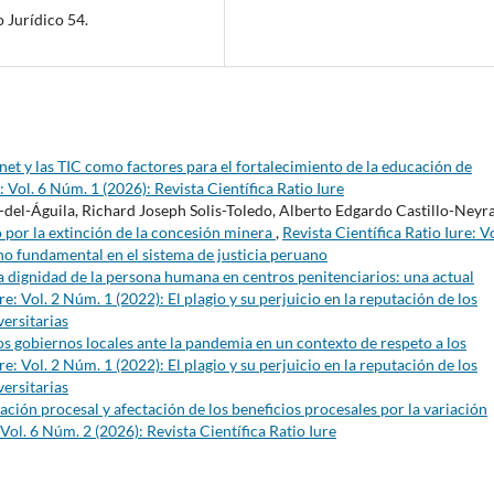
 Jurídico 54.
rnet y las TIC como factores para el fortalecimiento de la educación de
: Vol. 6 Núm. 1 (2026): Revista Científica Ratio Iure
-del-Águila, Richard Joseph Solis-Toledo, Alberto Edgardo Castillo-Neyra
 por la extinción de la concesión minera
,
Revista Científica Ratio Iure: Vo
o fundamental en el sistema de justicia peruano
a dignidad de la persona humana en centros penitenciarios: una actual
re: Vol. 2 Núm. 1 (2022): El plagio y su perjuicio en la reputación de los
versitarias
los gobiernos locales ante la pandemia en un contexto de respeto a los
re: Vol. 2 Núm. 1 (2022): El plagio y su perjuicio en la reputación de los
versitarias
ción procesal y afectación de los beneficios procesales por la variación
 Vol. 6 Núm. 2 (2026): Revista Científica Ratio Iure