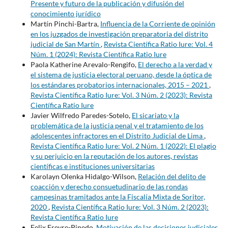
Presente y futuro de la publicación y difusión del
conocimiento jurídico
Martín Pinchi-Bartra,
Influencia de la Corriente de opinión
en los juzgados de investigación preparatoria del distrito
judicial de San Martín
,
Revista Científica Ratio Iure: Vol. 4
Núm. 1 (2024): Revista Científica Ratio Iure
Paola Katherine Arevalo-Rengifo,
El derecho a la verdad y
el sistema de justicia electoral peruano, desde la óptica de
los estándares probatorios internacionales, 2015 – 2021
,
Revista Científica Ratio Iure: Vol. 3 Núm. 2 (2023): Revista
Científica Ratio Iure
Javier Wilfredo Paredes-Sotelo,
El sicariato y la
problemática de la justicia penal y el tratamiento de los
adolescentes infractores en el Distrito Judicial de Lima
,
Revista Científica Ratio Iure: Vol. 2 Núm. 1 (2022): El plagio
y su perjuicio en la reputación de los autores, revistas
científicas e instituciones universitarias
Karolayn Olenka Hidalgo-Wilson,
Relación del delito de
coacción y derecho consuetudinario de las rondas
campesinas tramitados ante la Fiscalía Mixta de Soritor,
2020
,
Revista Científica Ratio Iure: Vol. 3 Núm. 2 (2023):
Revista Científica Ratio Iure
Felix Freyre-Pinedo,
Motivación de las decisiones judiciales