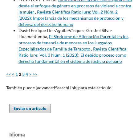
desde el enfoque de género en procesos de violencia contra
la mujer
,
Revista Científica Ratio Iure: Vol. 2 Núm. 2
(2022): Importancia de los mecanismos de protección y
defensa del derecho humano
David Enrique Del-Aguila-Vásquez, Grethel Silva-
Huamantumba,
El Síndrome de Alienación Parental en los
procesos de tenencia de menores en los Juzgados
Especializados de Familia de Tarapoto
,
Revista Científica
Ratio Iure: Vol. 3 Núm. 1 (2023): El debido proceso como
derecho fundamental en el sistema de justicia peruano
<<
<
1
2
3
4
>
>>
También puede {advancedSearchLink} para este artículo.
Enviar un artículo
Idioma