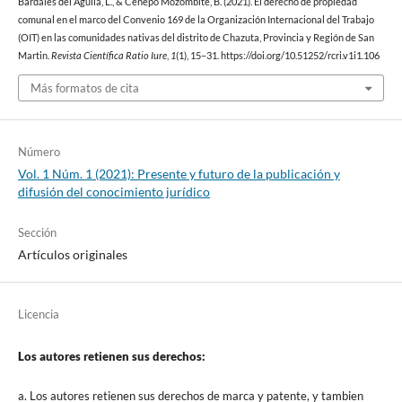
Bardales del Aguila, L., & Cenepo Mozombite, B. (2021). El derecho de propiedad
comunal en el marco del Convenio 169 de la Organización Internacional del Trabajo
(OIT) en las comunidades nativas del distrito de Chazuta, Provincia y Región de San
Martin.
Revista Científica Ratio Iure
,
1
(1), 15–31. https://doi.org/10.51252/rcri.v1i1.106
Más formatos de cita
Número
Vol. 1 Núm. 1 (2021): Presente y futuro de la publicación y
difusión del conocimiento jurídico
Sección
Artículos originales
Licencia
Los autores retienen sus derechos:
a. Los autores retienen sus derechos de marca y patente, y tambien