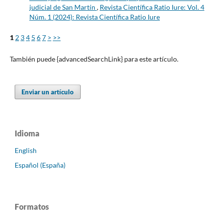
judicial de San Martín
,
Revista Científica Ratio Iure: Vol. 4
Núm. 1 (2024): Revista Científica Ratio Iure
1
2
3
4
5
6
7
>
>>
También puede {advancedSearchLink} para este artículo.
Enviar un artículo
Idioma
English
Español (España)
Formatos