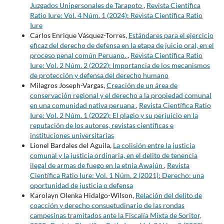
Juzgados Unipersonales de Tarapoto
,
Revista Científica
Ratio Iure: Vol. 4 Núm. 1 (2024): Revista Científica Ratio
Iure
Carlos Enrique Vásquez-Torres,
Estándares para el ejercicio
eficaz del derecho de defensa en la etapa de juicio oral, en el
proceso penal común Peruano.
,
Revista Científica Ratio
Iure: Vol. 2 Núm. 2 (2022): Importancia de los mecanismos
de protección y defensa del derecho humano
Milagros Joseph-Vargas,
Creación de un área de
conservación regional y el derecho a la propiedad comunal
en una comunidad nativa peruana
,
Revista Científica Ratio
Iure: Vol. 2 Núm. 1 (2022): El plagio y su perjuicio en la
reputación de los autores, revistas científicas e
instituciones universitarias
Lionel Bardales del Aguila,
La colisión entre la justicia
comunal y la justicia ordinaria, en el delito de tenencia
ilegal de armas de fuego en la etnia Awajún
,
Revista
Científica Ratio Iure: Vol. 1 Núm. 2 (2021): Derecho: una
oportunidad de justicia o defensa
Karolayn Olenka Hidalgo-Wilson,
Relación del delito de
coacción y derecho consuetudinario de las rondas
campesinas tramitados ante la Fiscalía Mixta de Soritor,