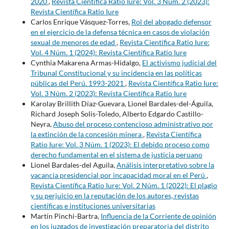
2020
,
Revista Científica Ratio Iure: Vol. 3 Núm. 2 (2023):
Revista Científica Ratio Iure
Carlos Enrique Vásquez-Torres,
Rol del abogado defensor
en el ejercicio de la defensa técnica en casos de violación
sexual de menores de edad
,
Revista Científica Ratio Iure:
Vol. 4 Núm. 1 (2024): Revista Científica Ratio Iure
Cynthia Makarena Armas-Hidalgo,
El activismo judicial del
Tribunal Constitucional y su incidencia en las políticas
públicas del Perú. 1993-2021
,
Revista Científica Ratio Iure:
Vol. 3 Núm. 2 (2023): Revista Científica Ratio Iure
Karolay Brillith Díaz-Guevara, Lionel Bardales-del-Águila,
Richard Joseph Solis-Toledo, Alberto Edgardo Castillo-
Neyra,
Abuso del proceso contencioso administrativo por
la extinción de la concesión minera
,
Revista Científica
Ratio Iure: Vol. 3 Núm. 1 (2023): El debido proceso como
derecho fundamental en el sistema de justicia peruano
Lionel Bardales-del Aguila,
Análisis interpretativo sobre la
vacancia presidencial por incapacidad moral en el Perú
,
Revista Científica Ratio Iure: Vol. 2 Núm. 1 (2022): El plagio
y su perjuicio en la reputación de los autores, revistas
científicas e instituciones universitarias
Martín Pinchi-Bartra,
Influencia de la Corriente de opinión
en los juzgados de investigación preparatoria del distrito