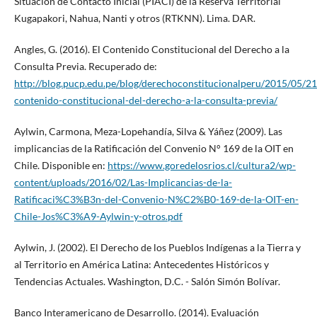
Situación de Contacto Inicial (PIACI) de la Reserva Territorial
Kugapakori, Nahua, Nanti y otros (RTKNN). Lima. DAR.
Angles, G. (2016). El Contenido Constitucional del Derecho a la
Consulta Previa. Recuperado de:
http://blog.pucp.edu.pe/blog/derechoconstitucionalperu/2015/05/21
contenido-constitucional-del-derecho-a-la-consulta-previa/
Aylwin, Carmona, Meza-Lopehandía, Silva & Yáñez (2009). Las
implicancias de la Ratificación del Convenio N° 169 de la OIT en
Chile. Disponible en:
https://www.goredelosrios.cl/cultura2/wp-
content/uploads/2016/02/Las-Implicancias-de-la-
Ratificaci%C3%B3n-del-Convenio-N%C2%B0-169-de-la-OIT-en-
Chile-Jos%C3%A9-Aylwin-y-otros.pdf
Aylwin, J. (2002). El Derecho de los Pueblos Indígenas a la Tierra y
al Territorio en América Latina: Antecedentes Históricos y
Tendencias Actuales. Washington, D.C. - Salón Simón Bolívar.
Banco Interamericano de Desarrollo. (2014). Evaluación