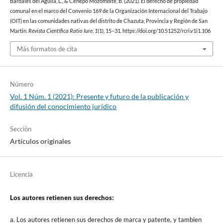
Bardales del Aguila, L., & Cenepo Mozombite, B. (2021). El derecho de propiedad
comunal en el marco del Convenio 169 de la Organización Internacional del Trabajo
(OIT) en las comunidades nativas del distrito de Chazuta, Provincia y Región de San
Martin.
Revista Científica Ratio Iure
,
1
(1), 15–31. https://doi.org/10.51252/rcri.v1i1.106
Más formatos de cita
Número
Vol. 1 Núm. 1 (2021): Presente y futuro de la publicación y
difusión del conocimiento jurídico
Sección
Artículos originales
Licencia
Los autores retienen sus derechos:
a. Los autores retienen sus derechos de marca y patente, y tambien