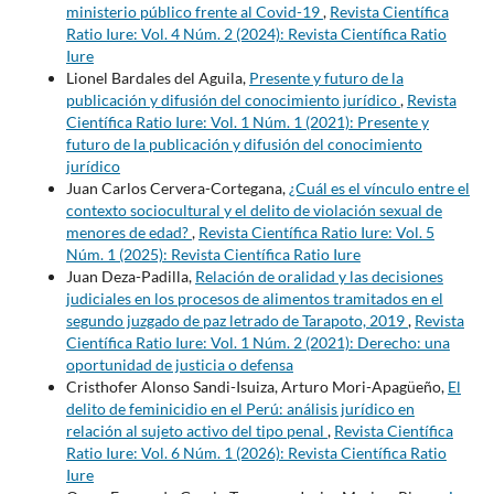
ministerio público frente al Covid-19
,
Revista Científica
Ratio Iure: Vol. 4 Núm. 2 (2024): Revista Científica Ratio
Iure
Lionel Bardales del Aguila,
Presente y futuro de la
publicación y difusión del conocimiento jurídico
,
Revista
Científica Ratio Iure: Vol. 1 Núm. 1 (2021): Presente y
futuro de la publicación y difusión del conocimiento
jurídico
Juan Carlos Cervera-Cortegana,
¿Cuál es el vínculo entre el
contexto sociocultural y el delito de violación sexual de
menores de edad?
,
Revista Científica Ratio Iure: Vol. 5
Núm. 1 (2025): Revista Científica Ratio Iure
Juan Deza-Padilla,
Relación de oralidad y las decisiones
judiciales en los procesos de alimentos tramitados en el
segundo juzgado de paz letrado de Tarapoto, 2019
,
Revista
Científica Ratio Iure: Vol. 1 Núm. 2 (2021): Derecho: una
oportunidad de justicia o defensa
Cristhofer Alonso Sandi-Isuiza, Arturo Mori-Apagüeño,
El
delito de feminicidio en el Perú: análisis jurídico en
relación al sujeto activo del tipo penal
,
Revista Científica
Ratio Iure: Vol. 6 Núm. 1 (2026): Revista Científica Ratio
Iure