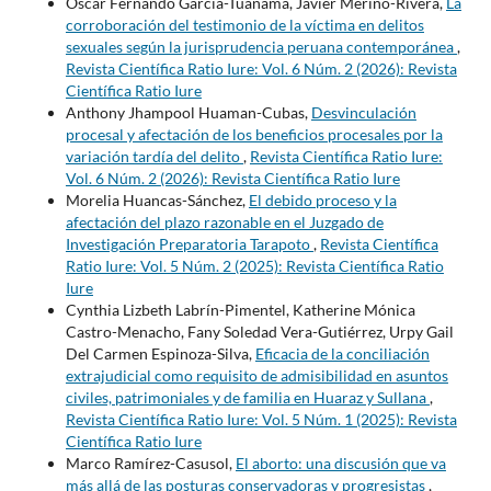
Oscar Fernando Garcia-Tuanama, Javier Merino-Rivera,
La
corroboración del testimonio de la víctima en delitos
sexuales según la jurisprudencia peruana contemporánea
,
Revista Científica Ratio Iure: Vol. 6 Núm. 2 (2026): Revista
Científica Ratio Iure
Anthony Jhampool Huaman-Cubas,
Desvinculación
procesal y afectación de los beneficios procesales por la
variación tardía del delito
,
Revista Científica Ratio Iure:
Vol. 6 Núm. 2 (2026): Revista Científica Ratio Iure
Morelia Huancas-Sánchez,
El debido proceso y la
afectación del plazo razonable en el Juzgado de
Investigación Preparatoria Tarapoto
,
Revista Científica
Ratio Iure: Vol. 5 Núm. 2 (2025): Revista Científica Ratio
Iure
Cynthia Lizbeth Labrín-Pimentel, Katherine Mónica
Castro-Menacho, Fany Soledad Vera-Gutiérrez, Urpy Gail
Del Carmen Espinoza-Silva,
Eficacia de la conciliación
extrajudicial como requisito de admisibilidad en asuntos
civiles, patrimoniales y de familia en Huaraz y Sullana
,
Revista Científica Ratio Iure: Vol. 5 Núm. 1 (2025): Revista
Científica Ratio Iure
Marco Ramírez-Casusol,
El aborto: una discusión que va
más allá de las posturas conservadoras y progresistas
,