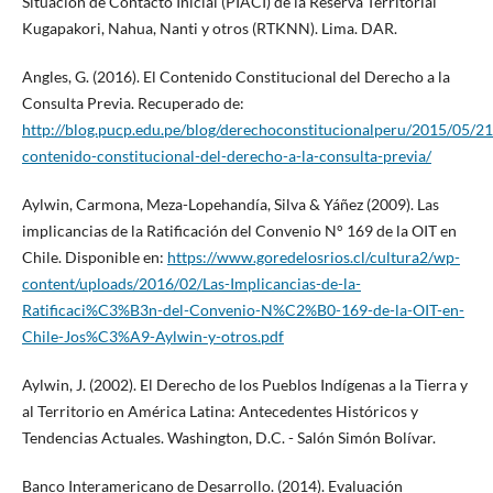
Situación de Contacto Inicial (PIACI) de la Reserva Territorial
Kugapakori, Nahua, Nanti y otros (RTKNN). Lima. DAR.
Angles, G. (2016). El Contenido Constitucional del Derecho a la
Consulta Previa. Recuperado de:
http://blog.pucp.edu.pe/blog/derechoconstitucionalperu/2015/05/21
contenido-constitucional-del-derecho-a-la-consulta-previa/
Aylwin, Carmona, Meza-Lopehandía, Silva & Yáñez (2009). Las
implicancias de la Ratificación del Convenio N° 169 de la OIT en
Chile. Disponible en:
https://www.goredelosrios.cl/cultura2/wp-
content/uploads/2016/02/Las-Implicancias-de-la-
Ratificaci%C3%B3n-del-Convenio-N%C2%B0-169-de-la-OIT-en-
Chile-Jos%C3%A9-Aylwin-y-otros.pdf
Aylwin, J. (2002). El Derecho de los Pueblos Indígenas a la Tierra y
al Territorio en América Latina: Antecedentes Históricos y
Tendencias Actuales. Washington, D.C. - Salón Simón Bolívar.
Banco Interamericano de Desarrollo. (2014). Evaluación