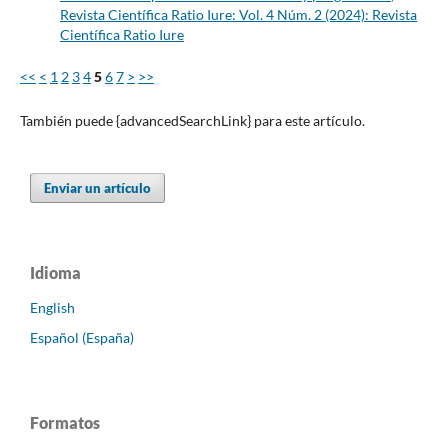
Revista Científica Ratio Iure: Vol. 4 Núm. 2 (2024): Revista
Científica Ratio Iure
<<
<
1
2
3
4
5
6
7
>
>>
También puede {advancedSearchLink} para este artículo.
Enviar un artículo
Idioma
English
Español (España)
Formatos