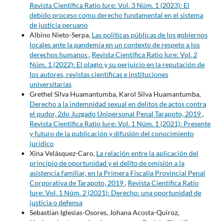
Revista Científica Ratio Iure: Vol. 3 Núm. 1 (2023): El
debido proceso como derecho fundamental en el sistema
de justicia peruano
Albino Nieto-Serpa,
Las políticas públicas de los gobiernos
locales ante la pandemia en un contexto de respeto a los
derechos humanos
,
Revista Científica Ratio Iure: Vol. 2
Núm. 1 (2022): El plagio y su perjuicio en la reputación de
los autores, revistas científicas e instituciones
universitarias
Grethel Silva Huamantumba, Karol Silva Huamantumba,
Derecho a la indemnidad sexual en delitos de actos contra
el pudor, 2do Juzgado Unipersonal Penal Tarapoto, 2019
,
Revista Científica Ratio Iure: Vol. 1 Núm. 1 (2021): Presente
y futuro de la publicación y difusión del conocimiento
jurídico
Xina Velásquez-Caro,
La relación entre la aplicación del
principio de oportunidad y el delito de omisión a la
asistencia familiar, en la Primera Fiscalía Provincial Penal
Corporativa de Tarapoto, 2019
,
Revista Científica Ratio
Iure: Vol. 1 Núm. 2 (2021): Derecho: una oportunidad de
justicia o defensa
Sebastian Iglesias-Osores, Johana Acosta-Quiroz,