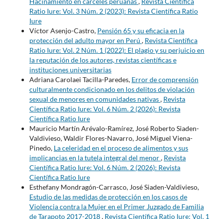
Hacinamiento en cárceles peruanas
,
Revista Científica
Ratio Iure: Vol. 3 Núm. 2 (2023): Revista Científica Ratio
Iure
Víctor Asenjo-Castro,
Pensión 65 y su eficacia en la
protección del adulto mayor en Perú
,
Revista Científica
Ratio Iure: Vol. 2 Núm. 1 (2022): El plagio y su perjuicio en
la reputación de los autores, revistas científicas e
instituciones universitarias
Adriana Carolaei Tacilla-Paredes,
Error de comprensión
culturalmente condicionado en los delitos de violación
sexual de menores en comunidades nativas
,
Revista
Científica Ratio Iure: Vol. 6 Núm. 2 (2026): Revista
Científica Ratio Iure
Mauricio Martín Arévalo-Ramírez, José Roberto Siaden-
Valdivieso, Waldir Flores-Navarro, José Miguel Viena-
Pinedo,
La celeridad en el proceso de alimentos y sus
implicancias en la tutela integral del menor
,
Revista
Científica Ratio Iure: Vol. 6 Núm. 2 (2026): Revista
Científica Ratio Iure
Esthefany Mondragón-Carrasco, José Siaden-Valdivieso,
Estudio de las medidas de protección en los casos de
Violencia contra la Mujer en el Primer Juzgado de Familia
de Tarapoto 2017-2018
,
Revista Científica Ratio Iure: Vol. 1