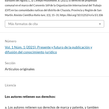
Bardales del Aguila, L., & Cenepo Mozombite, B. (2021). El derecho de propiedad
comunal en el marco del Convenio 169 de la Organización Internacional del Trabajo
(OIT) en las comunidades nativas del distrito de Chazuta, Provincia y Región de San
Martin.
Revista Científica Ratio Iure
,
1
(1), 15–31. https://doi.org/10.51252/rcri.v1i1.106
Más formatos de cita
Número
Vol. 1 Núm. 1 (2021): Presente y futuro de la publicación y
difusión del conocimiento jurídico
Sección
Artículos originales
Licencia
Los autores retienen sus derechos:
a. Los autores retienen sus derechos de marca y patente, y tambien