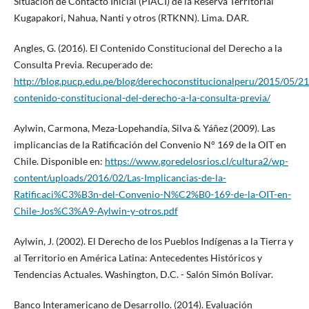
Situación de Contacto Inicial (PIACI) de la Reserva Territorial
Kugapakori, Nahua, Nanti y otros (RTKNN). Lima. DAR.
Angles, G. (2016). El Contenido Constitucional del Derecho a la
Consulta Previa. Recuperado de:
http://blog.pucp.edu.pe/blog/derechoconstitucionalperu/2015/05/21
contenido-constitucional-del-derecho-a-la-consulta-previa/
Aylwin, Carmona, Meza-Lopehandía, Silva & Yáñez (2009). Las
implicancias de la Ratificación del Convenio N° 169 de la OIT en
Chile. Disponible en:
https://www.goredelosrios.cl/cultura2/wp-
content/uploads/2016/02/Las-Implicancias-de-la-
Ratificaci%C3%B3n-del-Convenio-N%C2%B0-169-de-la-OIT-en-
Chile-Jos%C3%A9-Aylwin-y-otros.pdf
Aylwin, J. (2002). El Derecho de los Pueblos Indígenas a la Tierra y
al Territorio en América Latina: Antecedentes Históricos y
Tendencias Actuales. Washington, D.C. - Salón Simón Bolívar.
Banco Interamericano de Desarrollo. (2014). Evaluación