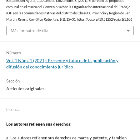
Bardales del Aguila, L., & Cenepo Mozombite, B. (2021). El derecho de propiedad
comunal en el marco del Convenio 169 de la Organización Internacional del Trabajo
(OIT) en las comunidades nativas del distrito de Chazuta, Provincia y Región de San
Martin.
Revista Científica Ratio Iure
,
1
(1), 15–31. https://doi.org/10.51252/rcri.v1i1.106
Más formatos de cita
Número
Vol. 1 Núm. 1 (2021): Presente y futuro de la publicación y
difusión del conocimiento jurídico
Sección
Artículos originales
Licencia
Los autores retienen sus derechos:
a. Los autores retienen sus derechos de marca y patente, y tambien