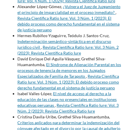
Iure: Vol. 4 Núm. 1 (2024): Revista Científica Ratio Iure
Alexander López-Gómez,
¿Vulnera el Juez de Juzgamiento
el principio de imparcialidad en el proceso inmediato?
,
Revista Científica Ratio Iure: Vol. 3 Núm. 1 (2023): El
debido proceso como derecho fundamental en el sistema
de justicia peruano
Hermes Rubiños-Yzaguirre, Teódulo J. Santos-Cruz,
Indeterminación semántico-sintáctica en el discurso
jurídico civil
,
Revista Científica Ratio Iure: Vol. 3 Núm. 2
(2023): Revista Científica Ratio Iure
David Enrique Del-Aguila-Vásquez, Grethel Silva-
Huamantumba,
El Síndrome de Alienación Parental en los
procesos de tenencia de menores en los Juzgados
Especializados de Familia de Tarapoto
,
Revista Científica
Ratio Iure: Vol. 3 Núm. 1 (2023): El debido proceso como
derecho fundamental en el sistema de justicia peruano
Isabel Valles-López,
El nivel de acceso al derecho a la
educación de las clases no presenciales en instituciones
educativas peruanas
,
Revista Científica Ratio Iure: Vol. 3
Núm. 2 (2023): Revista Científica Ratio Iure
Cristina Davila-Uribe, Grethel Silva-Huamantumba,
Criterios aplicados para determinar la indemnización del
cónyuge afectado en el divorcio por la causal de adulterio