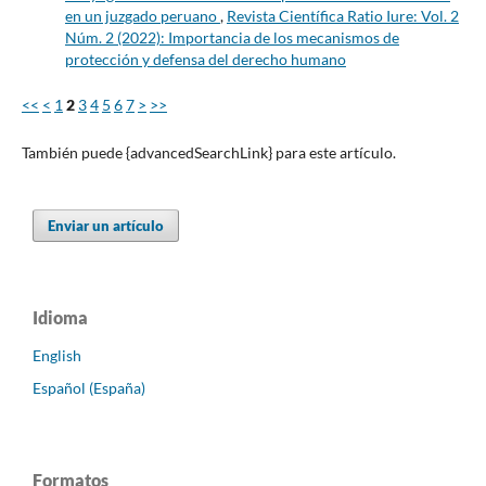
en un juzgado peruano
,
Revista Científica Ratio Iure: Vol. 2
Núm. 2 (2022): Importancia de los mecanismos de
protección y defensa del derecho humano
<<
<
1
2
3
4
5
6
7
>
>>
También puede {advancedSearchLink} para este artículo.
Enviar un artículo
Idioma
English
Español (España)
Formatos