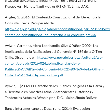
Situación de Contacto Inicial (PIACI) de la Reserva Territorial
Kugapakori, Nahua, Nanti y otros (RTKNN). Lima. DAR.
Angles, G. (2016). El Contenido Constitucional del Derecho a la
Consulta Previa. Recuperado de:
http://blog.pucp.edu.pe/blog/derechoconstitucionalperu/2015/05/21
contenido-constitucional-del-derecho-a-la-consulta-previa/
Aylwin, Carmona, Meza-Lopehandía, Silva & Yáñez (2009). Las
implicancias de la Ratificación del Convenio N° 169 de la OIT en
Chile. Disponible en:
https://www.goredelosrios.cl/cultura2/wp-
content/uploads/2016/02/Las-Implicancias-de-la-
Ratificaci%C3%B3n-del-Convenio-N%C2%B0-169-de-la-OIT-en-
Chile-Jos%C3%A9-Aylwin-y-otros.pdf
Aylwin, J. (2002). El Derecho de los Pueblos Indígenas a la Tierra y
al Territorio en América Latina: Antecedentes Históricos y
Tendencias Actuales. Washington, D.C. - Salón Simón Bolívar.
Banco Interamericano de Desarrollo. (2014). Evaluación