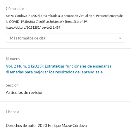
Cómo citar
Maza-Córdova, E. (2023). Una mirada a la educación virtual en el Perú en tiempos de
la COVID-19.
Revista Científica Episteme Y Tekne
,
2
(1), e459.
https://doi.org/10.51252/rceyt.v2i1.459
Más formatos de cita
Número
Vol. 2 Núm. 1 (2023): Estrategias funcionales de enseñanza
diseñadas para mejorar los resultados del aprendizaje
Sección
Artículos de revisión
Licencia
Derechos de autor 2023 Enrique Maza-Córdova