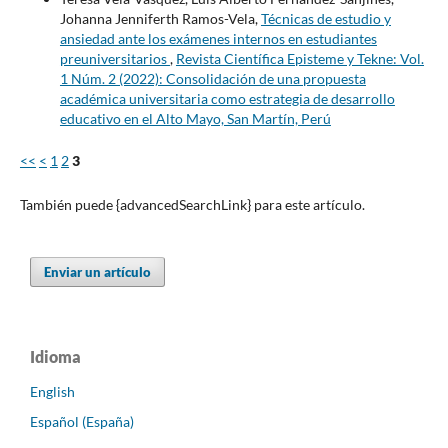
Johanna Jenniferth Ramos-Vela,
Técnicas de estudio y
ansiedad ante los exámenes internos en estudiantes
preuniversitarios
,
Revista Científica Episteme y Tekne: Vol.
1 Núm. 2 (2022): Consolidación de una propuesta
académica universitaria como estrategia de desarrollo
educativo en el Alto Mayo, San Martín, Perú
<<
<
1
2
3
También puede {advancedSearchLink} para este artículo.
Enviar un artículo
Idioma
English
Español (España)