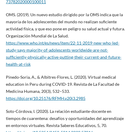
73782020000100011
OMS. (2019). Un nuevo estudio dirigido por la OMS indica que la
mayoría de los adolescentes del mundo no realizan suficiente
actividad física, y que eso pone en peligro su salud actual y futura.
Organización Mundial de La Salud.
https://www.who.int/es/news/item/22-11-2019-new-who-led-
study-says-majority-of-adolescents-worldwide-are-not-
sufficiently-physically-active-putting-their-current-and-future-
health-at-risk
Pinedo-Soria, A., & Albitres-Flores, L. (2020). Virtual medical
education in Peru during COVID-19. Revista de La Facultad de
Medicina Humana, 20(3), 532–533.
https://doi.org/10.25176/RFMH.v20i3.2985
Soto-Córdova, I. (2020). La relación estudiante-docente en
tiempos de cuarentena: desafíos y oportunidades del aprendizaje
en entornos virtuales. Revista Saberes Educativos, 5, 70.