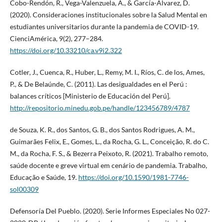
Cobo-Rendón, R., Vega-Valenzuela, A., & García-Álvarez, D.
(2020). Consideraciones institucionales sobre la Salud Mental en
estudiantes universitarios durante la pandemia de COVID-19.
CienciAmérica, 9(2), 277–284.
https://doi.org/10.33210/ca.v9i2.322
Cotler, J., Cuenca, R., Huber, L., Remy, M. I., Ríos, C. de los, Ames,
P., & De Belaúnde, C. (2011). Las desigualdades en el Perú :
balances críticos [Ministerio de Educación del Perú].
http://repositorio.minedu.gob.pe/handle/123456789/4787
de Souza, K. R., dos Santos, G. B., dos Santos Rodrigues, A. M.,
Guimarães Felix, E., Gomes, L., da Rocha, G. L., Conceição, R. do C.
M., da Rocha, F. S., & Bezerra Peixoto, R. (2021). Trabalho remoto,
saúde docente e greve virtual em cenário de pandemia. Trabalho,
Educação e Saúde, 19.
https://doi.org/10.1590/1981-7746-
sol00309
Defensoría Del Pueblo. (2020). Serie Informes Especiales No 027-