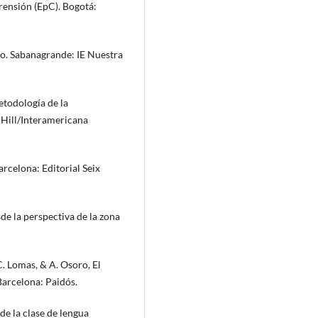
ensión (EpC). Bogotá:
co. Sabanagrande: IE Nuestra
etodología de la
-Hill/Interamericana
arcelona: Editorial Seix
esde la perspectiva de la zona
C. Lomas, & A. Osoro, El
Barcelona: Paidós.
de la clase de lengua