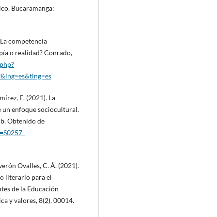
tico. Bucaramanga:
). La competencia
opía o realidad? Conrado,
.php?
&lng=es&tlng=es
írez, E. (2021). La
e un enfoque sociocultural.
ub. Obtenido de
id=S0257-
verón Ovalles, C. Á. (2021).
 literario para el
ntes de la Educación
a y valores, 8(2), 00014.