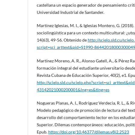
castellana un espacio generador de pensamiento crí
Universidad Industrial de Santander.
Martínez Iglesias, M. I., & Iglesias Montero, G. (2018
sociolingüística para un contexto multicultural: ¿ut
14(63), 49-56. Obtenido de
http://scielo.sld.cu/scielo
script=sci_arttext&pid=S1990-86442018000300049
Martínez Moreno, A. R., Alonso Gatell, A., & Pérez Ram
formación integral del estudiante universitario desd
Revista Cubana de Educación Superior, 40(2), e1. Ep
http://scielo.sld.cu/scielo.php?script=sci_arttext&p
43142021000200001&lng=es&tlng=es
Nogueras Planas, A. I., Rodríguez Verdecia, R. L., & Ri
Modelo pedagógico de promoción de lectura del texto
desarrollo del comportamiento lector en los estudia
Superior. Dilemas contemporáneos: educación, polític
Epub.
https://doi.org/10.46377/dilemas.v8i2.2523