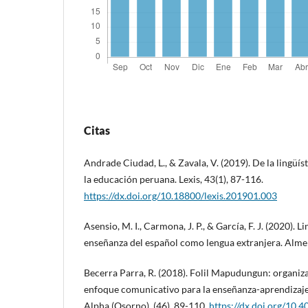
Citas
Andrade Ciudad, L., & Zavala, V. (2019). De la lingüíst
la educación peruana. Lexis, 43(1), 87-116.
https://dx.doi.org/10.18800/lexis.201901.003
Asensio, M. I., Carmona, J. P., & García, F. J. (2020). L
enseñanza del español como lengua extranjera. Alme
Becerra Parra, R. (2018). Folil Mapudungun: organi
enfoque comunicativo para la enseñanza-aprendizaje
Alpha (Osorno), (46), 89-110.
https://dx.doi.org/10.