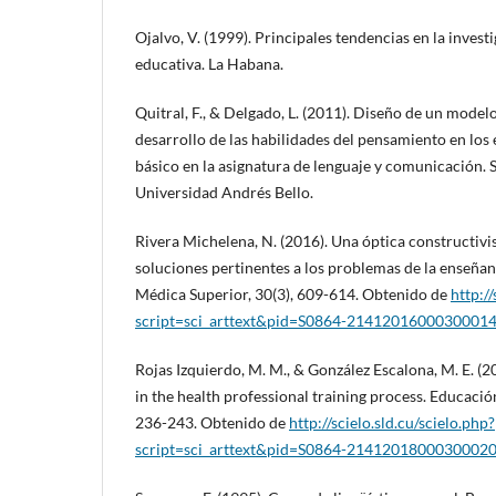
Ojalvo, V. (1999). Principales tendencias en la inves
educativa. La Habana.
Quitral, F., & Delgado, L. (2011). Diseño de un model
desarrollo de las habilidades del pensamiento en los 
básico en la asignatura de lenguaje y comunicación. 
Universidad Andrés Bello.
Rivera Michelena, N. (2016). Una óptica constructivi
soluciones pertinentes a los problemas de la enseña
Médica Superior, 30(3), 609-614. Obtenido de
http://
script=sci_arttext&pid=S0864-21412016000300014
Rojas Izquierdo, M. M., & González Escalona, M. E. (
in the health professional training process. Educació
236-243. Obtenido de
http://scielo.sld.cu/scielo.php?
script=sci_arttext&pid=S0864-2141201800030002