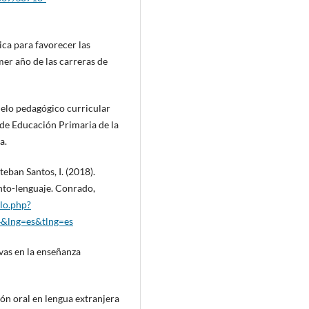
ica para favorecer las
mer año de las carreras de
delo pedagógico curricular
de Educación Primaria de la
a.
eban Santos, I. (2018).
nto-lenguaje. Conrado,
elo.php?
&lng=es&tlng=es
tivas en la enseñanza
ción oral en lengua extranjera