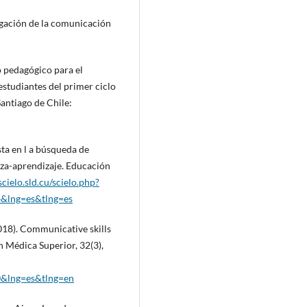
tigación de la comunicación
o pedagógico para el
estudiantes del primer ciclo
Santiago de Chile:
sta en l a búsqueda de
nza-aprendizaje. Educación
scielo.sld.cu/scielo.php?
&lng=es&tlng=es
2018). Communicative skills
n Médica Superior, 32(3),
0&lng=es&tlng=en