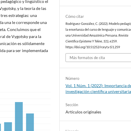
edagógico y lingüístico el
ygotsky, y la teoría de las
res estrategias: una
Cómo citar
ada una le corresponde una
Rodríguez-González, C. (2022). Modelo pedagó
reta. Concluimos que el
la enseñanza del curso de lenguaje y comunica
una Universidad Amazónica Peruana.
Revista
ral de Vygotsky para la
Científica Episteme Y Tekne
,
1
(1), e259.
unicación es sólidamente
https://doi.org/10.51252/rceyt.v1i1.259
lida para ser implementada
Más formatos de cita
Número
Vol. 1 Núm. 1 (2022): Importancia de
investigación científica universitari
Sección
Artículos originales