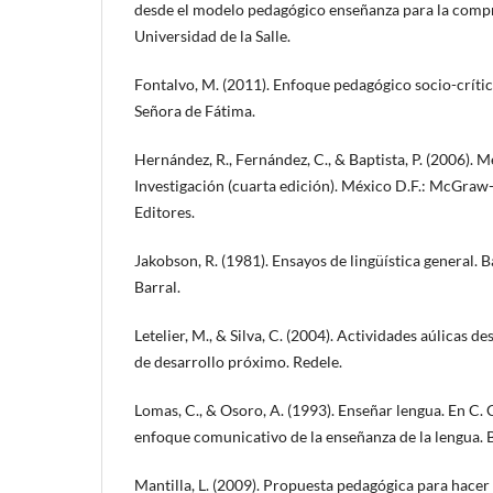
desde el modelo pedagógico enseñanza para la compr
Universidad de la Salle.
Fontalvo, M. (2011). Enfoque pedagógico socio-críti
Señora de Fátima.
Hernández, R., Fernández, C., & Baptista, P. (2006). M
Investigación (cuarta edición). México D.F.: McGraw
Editores.
Jakobson, R. (1981). Ensayos de lingüística general. B
Barral.
Letelier, M., & Silva, C. (2004). Actividades aúlicas d
de desarrollo próximo. Redele.
Lomas, C., & Osoro, A. (1993). Enseñar lengua. En C. 
enfoque comunicativo de la enseñanza de la lengua. 
Mantilla, L. (2009). Propuesta pedagógica para hacer 