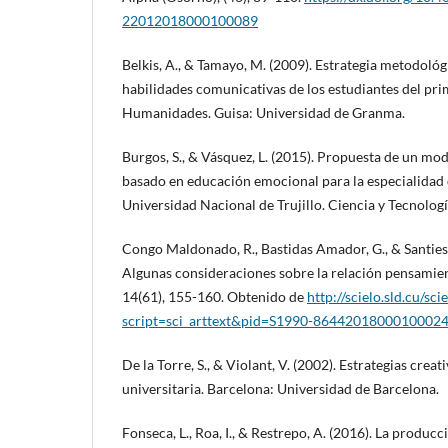
22012018000100089
Belkis, A., & Tamayo, M. (2009). Estrategia metodológ
habilidades comunicativas de los estudiantes del pri
Humanidades. Guisa: Universidad de Granma.
Burgos, S., & Vásquez, L. (2015). Propuesta de un mo
basado en educación emocional para la especialidad 
Universidad Nacional de Trujillo. Ciencia y Tecnologí
Congo Maldonado, R., Bastidas Amador, G., & Santiest
Algunas consideraciones sobre la relación pensamie
14(61), 155-160. Obtenido de
http://scielo.sld.cu/sci
script=sci_arttext&pid=S1990-86442018000100024
De la Torre, S., & Violant, V. (2002). Estrategias crea
universitaria. Barcelona: Universidad de Barcelona.
Fonseca, L., Roa, I., & Restrepo, A. (2016). La produc