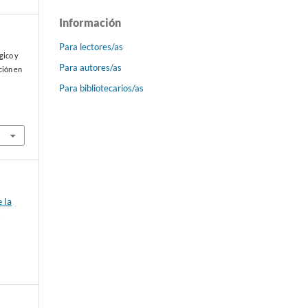
Información
Para lectores/as
gico y
Para autores/as
ción en
Para bibliotecarios/as
 la
a