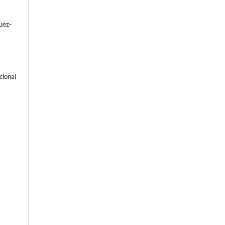
uez-
cional