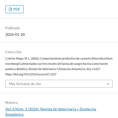
PDF
Publicado
2026-01-20
Cómo citar
Cotrina-Mego, M. L. (2026). Comportamiento productivo de camarón (Macrobrachium
rosenbergii) alimentados con tres niveles de harina de sangre bovina como fuente
proteica dietética.
Revista De Veterinaria Y Zootecnia Amazónica
,
6
(1), e1227.
https://doi.org/10.51252/revza.v6i1.1227
Más formatos de cita
Número
Vol. 6 Núm. 1 (2026): Revista de Veterinaria y Zootecnia
Amazónica