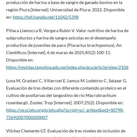
producción de harina a base de sangre de ganado bovino en la
región Piura [Internet]. Universidad de Piura; 2022. Disponible
en:
https://hdl.handle.net/11042/5398
Pillaca Llamocca R, Vergara Rubín V. Valor nutritivo de harina de
subproductos y harina de sangre avícolas en el desempeño
productivo de juveniles de paco (Piaractus brachypomus). An
Científicos [Internet]. 6 de marzo de 2025;85(2):100-11.
Disponible en:
https://revistas.lamolina.edu.pe/index.php/acu/article/view/2106
Luna M, Graziani C, Villarroel E, Lemus M, Lodeiros C, Salazar G.
Evaluación de tres dietas con diferente contenido proteico en el
cultivo de postlarvas del langostino de río Macrobrachium
rosenbergii. Zootec Trop [Internet]. 2007;25(2). Disponible en:
https://ve.scielo.org/scielo.php?script=sci_arttext&pid=S0798-
72692007000200007
Vilchez Clemente GT. Evaluación de tres niveles de inclusión de