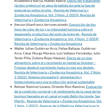
Rivadeneira-Barcia, Matteo Radice,
Efecto del tratamiento
(ácidos orgánicos) en agua de bebida durante la fase de
engorde en pollos broiler
,
Revista de Veterinaria y
Zootecnia Amazónica: Vol. 3 Núm. 2 (2023): Revista de
Veterinaria y Zootecnia Amazónica
jherson jhianfranco terrones pinedo,
Exposición de dos
tipos de color de luz y su intensidad lumínica sobre el
desempeño productivo del pollo de engorde
,
Revista de
Veterinaria y Zootecnia Amazónica: Vol. 4 Núm. 1 (2024):
Revista de Veterinaria y Zootecnia Amazónica
Walter Julian Gutiérrez-Arce, Felipe Baltazar Gutiérrez-
Arce, César Murga-Moreno, Luis Vallejos-Fernández, Julio
Terán-Piña, Zulema Rojas-Vásquez,
Efecto de un plan
alimenticio sobre el crecimiento en hembras Holstein –
Friesian desde el nacimiento hasta un mes pos destete
,
Revista de Veterinaria y Zootecnia Amazónica: Vol. 2 Núm.
2 (2022): Sistema silvopastoril, alimentación y
biotecnología para una producción animal sustentable
Reisner Ramírez-Lozano, Orlando Ríos-Ramírez,
Evaluación
de la condición corporal y el rendimiento de la canal de los
bovinos faenados en el camal privado Bello Horizonte, San
Martín
,
Revista de Veterinaria y Zootecnia Amazónica: Vol.
1 Núm. 1 (2021): Avances de la Medicina Veterinaria en la