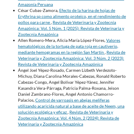
Amazonía Peruana
César Cubas-Zamora,
Efecto de la harina de hojas de
Erythrina sp como alimento proteico, en el rendimiento de
pollos para carne
,
Revista de Veterinaria y Zootecnia
Amazónica: Vol. 5 Núm. 1 (2025): Revista de Veterinaria y
Zootecnia Amazónica
Allen Romero-Mera, Alicia María López-Flores,
Valores
hematológicos de la tortuga de pata roja en cautiverio,
mediante hemogramas en la región San Martín
,
Revista de
Veterinaria y Zootecnia Amazónica: Vol. 3 Núm. 2 (2023):
Revista de Veterinaria y Zootecnia Amazónica
Ángel Joel Yépez-Rosado, Carmen Lizbeth Verdezoto-
Michuy, Diana Carolina Morales-Cabezas, Ronald Roberto
Cabezas-Congo, Angel Bolívar Yépez-Yánez, Jennifer
Kasandra Vera-Párraga, Patricia Palma-Roxana, Jeison
Daniel Zambrano-Flores, Angel Antonio Chamorro-
Palacios,
Control de varroasis en abejas melíferas
utilizando acaricida natural a base de aceite de Neem, una
solución ecológica y eficaz
,
Revista de Veterinaria y
Zootecnia Amazónica: Vol. 4 Núm. 2 (2024): Revista de
Veterinaria y Zootecnia Amazónica