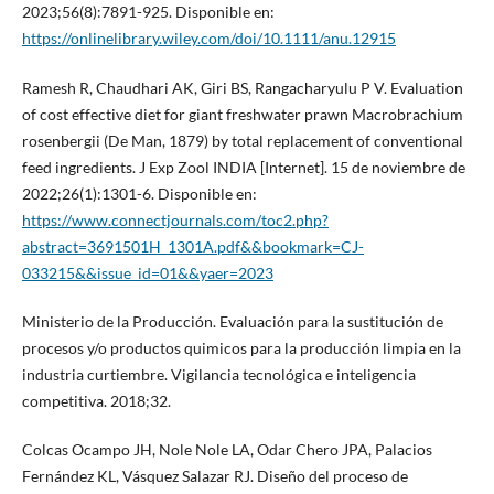
2023;56(8):7891-925. Disponible en:
https://onlinelibrary.wiley.com/doi/10.1111/anu.12915
Ramesh R, Chaudhari AK, Giri BS, Rangacharyulu P V. Evaluation
of cost effective diet for giant freshwater prawn Macrobrachium
rosenbergii (De Man, 1879) by total replacement of conventional
feed ingredients. J Exp Zool INDIA [Internet]. 15 de noviembre de
2022;26(1):1301-6. Disponible en:
https://www.connectjournals.com/toc2.php?
abstract=3691501H_1301A.pdf&&bookmark=CJ-
033215&&issue_id=01&&yaer=2023
Ministerio de la Producción. Evaluación para la sustitución de
procesos y/o productos quimicos para la producción limpia en la
industria curtiembre. Vigilancia tecnológica e inteligencia
competitiva. 2018;32.
Colcas Ocampo JH, Nole Nole LA, Odar Chero JPA, Palacios
Fernández KL, Vásquez Salazar RJ. Diseño del proceso de