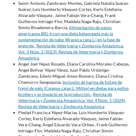
Samir Antonio Zambrano-Montes, Gabriela Natalia Suárez-
Suárez, Luis Humberto Vásquez-Cortez, Kerly Estefanía
Alvarado-Vásquez , Jaime Fabián Vera-Chang, Frank
Guillermo Intriago-Flor, Maddela Naga-Raju, Christian
Simón Rivadeneira-Barcia,
Alimentación de pavos
americanos BIG-6 con una dieta balanceada más la
suplementación de nabo (Brassica rapa L.) en la fase de
engorde
,
Revista de Veterinaria y Zootecnia Amazónica:
Vol. 3 Núm. 2 (2023): Revista de Veterinaria y Zootecnia
Amazónica
Ángel Joel Yépez-Rosado, Diana Carolina Morales-Cabezas,
Ángel Bolívar Yépez-Yánez, Juan Pablo Urdanigo-
Zambrano, Edwin Miguel Jimez-Romero, Diana Cristina
Chamorro-Sangoquiza,
Inclusión de harina de follaje de
frejol de palo (Cajanus cajan L, Millsp) en dietas para pollos
broilers y su impacto en la producción
,
Revista de
Veterinaria y Zootecnia Amazónica: Vol. 4 Núm. 1 (2024):
Revista de Veterinaria y Zootecnia Amazónica
Piedad Francisca Yépez-Macias, Luis Humberto Vásquez-
Cortez, Kerly Estefanía Alvarado-Vásquez, Jaime Fabián
Vera-Chang, Angel Eduardo Vaca-Orbea , Frank Guillermo
Intriago-Flor, Maddela Naga-Raju, Christian Simón