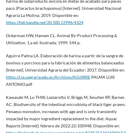
harina de subproducto avícola en dietas de acabado para peces
paco (Piaractus brachypomus) [Internet]. Universidad Nacional
Agraria La Molina; 2019. Disponible en:
https://hdl.handle.net/20.500.12996/4324
Ockerman HW, Hansen CL. Animal By-Product Processing &
Utilization. 1.a ed. Ilustrada; 1999. 544 p.
Aguirre Palma LA. Elaboración de harina a partir de la sangre de
bovinos y porcinos para la fabricación de alimentos balanceados
[Internet]. Universidad Agraria del Ecuador; 2017. Disponible en:
https://cia.uagraria.edu.ec/Archivos/AGUIRRE
PALMA LUIS
ANTONIO.pdf
Kawasaki M, Lo THW, Lazzarotto V, Briggs M, Smullen RP, Barnes
AC. Biodiversity of the intestinal microbiota of black tiger prawn,
Penaeus monodon, increases with age and is only transiently
impacted by major ingredient replacement in the diet. Aquac
Reports [Internet]. febrero de 2022;22:100948. Disponible en:
https://linkinghub.elsevier.com/retrieve/pii/S2352513421003653