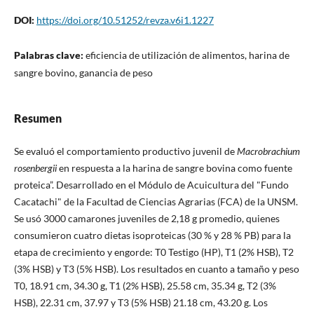
DOI:
https://doi.org/10.51252/revza.v6i1.1227
Palabras clave:
eficiencia de utilización de alimentos, harina de
sangre bovino, ganancia de peso
Resumen
Se evaluó el comportamiento productivo juvenil de
Macrobrachium
rosenbergii
en respuesta a la harina de sangre bovina como fuente
proteica”. Desarrollado en el Módulo de Acuicultura del "Fundo
Cacatachi" de la Facultad de Ciencias Agrarias (FCA) de la UNSM.
Se usó 3000 camarones juveniles de 2,18 g promedio, quienes
consumieron cuatro dietas isoproteicas (30 % y 28 % PB) para la
etapa de crecimiento y engorde: T0 Testigo (HP), T1 (2% HSB), T2
(3% HSB) y T3 (5% HSB). Los resultados en cuanto a tamaño y peso
T0, 18.91 cm, 34.30 g, T1 (2% HSB), 25.58 cm, 35.34 g, T2 (3%
HSB), 22.31 cm, 37.97 y T3 (5% HSB) 21.18 cm, 43.20 g. Los