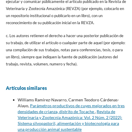
ejecutar y comunicar públicamente el articulo publicado en la Revista de
Veterinaria y Zootecnia Amazónica (REVZA) (por ejemplo, colocarlo en
un repositorio institucional o publicarlo en un libro), con un
reconocimiento de su publicación inicial en la REVZA.
c. Los autores retienen el derecho a hacer una posterior publicación de
su trabajo, de utilizar el artículo o cualquier parte de aquel (por ejemplo:
una compilación de sus trabajos, notas para conferencias, tesis, o para
un libro), siempre que indiquen la fuente de publicación (autores del
trabajo, revista, volumen, numero y fecha).
Artículos similares
Williams Ramirez-Navarro, Carmen Teodoro Cárdenas-
Alayo,
Parámetros productivos de cuyes mejorados en tres
densidades de crianza, distrito de Tocache
,
Revista de
Veterinaria y Zootecnia Amazónica: Vol. 2 Núm. 2 (2022):
Sistema silvopastoril, alimentación y biotecnología para
una producción animal sustentable