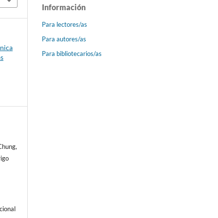
Información
Para lectores/as
Para autores/as
ónica
Para bibliotecarios/as
as
Chung,
igo
cional