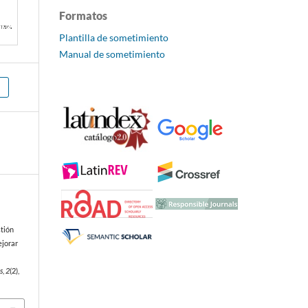
Formatos
Plantilla de sometimiento
Manual de sometimiento
stión
ejorar
s
,
2
(2),