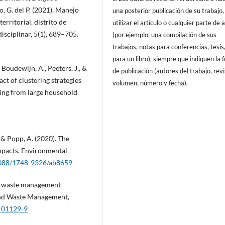
o, G. del P. (2021). Manejo
una posterior publicación de su trabajo,
erritorial, distrito de
utilizar el artículo o cualquier parte de 
isciplinar, 5(1), 689–705.
(por ejemplo: una compilación de sus
trabajos, notas para conferencias, tesis
para un libro), siempre que indiquen la 
 Boudewijn, A., Peeters, J., &
de publicación (autores del trabajo, revi
ct of clustering strategies
volumen, número y fecha).
ling from large household
, & Popp, A. (2020). The
mpacts. Environmental
.1088/1748-9326/ab8659
ld waste management
 and Waste Management,
0-01129-9