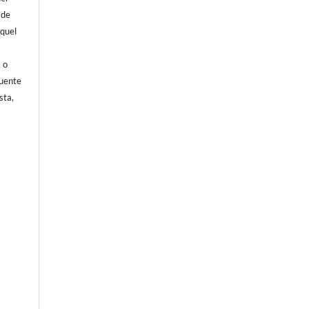
 de
aquel
, o
fuente
sta,