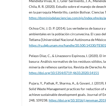
Mendieta-Vivas, R. J., Giler-Sarmiento, J. A., Menénde
Chila, R. R. (2020). Estudio sobre el manejo de desec
en la parroquia Membrillo, cantón Bolí­var. Ciencias T
https://dominiodelasciencias.com/ojs/index.php/es/a
Ochoa Chi, J. D. P. (2014). Los vertederos de basura 
ambientales en la población circunvecina. El caso del
Tetlama [Universidad Nacional Autónoma de México
https://ru.dgb.unam.mx/handle/20.500.14330/TES
Pelayo Díaz, C., & Linazasoro Espinoza, I. (2020). El 
basura: Análisis normativo de los residuos sólidos, la
minería de rellenos sanitarios. Revista de Derecho Am
https://doi.org/10.5354/0719-4633.2020.54151
Pujara, Y., Pathak, P., Sharma, A., & Govani, J. (2019
Solid Waste Management practices for reduction of 
achieve sustainable development goals. Journal of
248, 109238.
https://doi.org/10.1016/j.jenvman.201