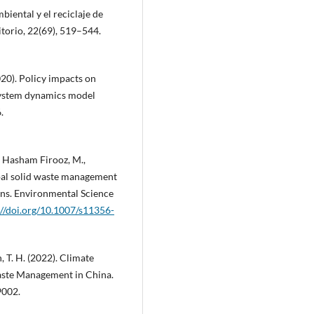
mbiental y el reciclaje de
torio, 22(69), 519–544.
(2020). Policy impacts on
system dynamics model
.
., Hasham Firooz, M.,
ipal solid waste management
ns. Environmental Science
://doi.org/10.1007/s11356-
n, T. H. (2022). Climate
ste Management in China.
9002.