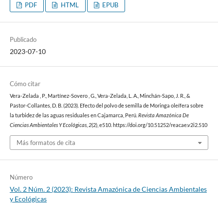
PDF
HTML
EPUB
Publicado
2023-07-10
Cómo citar
Vera-Zelada , P., Martínez-Sovero , G., Vera-Zelada, L. A., Minchán-Sapo, J. R., &
Pastor-Collantes, D. B. (2023). Efecto del polvo de semilla de Moringa oleífera sobre
la turbidez de las aguas residuales en Cajamarca, Perú.
Revista Amazónica De
Ciencias Ambientales Y Ecológicas
,
2
(2), e510. https://doi.org/10.51252/reacae.v2i2.510
Más formatos de cita
Número
Vol. 2 Núm. 2 (2023): Revista Amazónica de Ciencias Ambientales
y Ecológicas