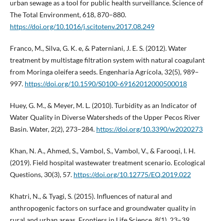
urban sewage as a tool for public health surveillance. Science of
The Total Environment, 618, 870–880.
https://doi.org/10.1016/j.scitotenv.2017.08.249
Franco, M., Silva, G. K. e, & Paterniani, J. E. S. (2012). Water
treatment by multistage filtration system with natural coagulant
from Moringa oleifera seeds. Engenharia Agrícola, 32(5), 989–
997.
https://doi.org/10.1590/S0100-69162012000500018
Huey, G. M., & Meyer, M. L. (2010). Turbidity as an Indicator of
Water Quality in Diverse Watersheds of the Upper Pecos River
Basin. Water, 2(2), 273–284.
https://doi.org/10.3390/w2020273
Khan, N. A., Ahmed, S., Vambol, S., Vambol, V., & Farooqi, I. H.
(2019). Field hospital wastewater treatment scenario. Ecological
Questions, 30(3), 57.
https://doi.org/10.12775/EQ.2019.022
Khatri, N., & Tyagi, S. (2015). Influences of natural and
anthropogenic factors on surface and groundwater quality in
rural and urban areas. Frontiers in Life Science, 8(1), 23–39.