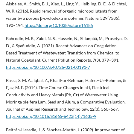
Alsbaiee, A., Smith, B. J., Xiao, L., Ling, Y., Helbling, D. E., & Dichtel,
W. R. (2016). Rapid removal of organic micropollutants from
water by a porous β-cyclodextrin polymer. Nature, 529(7585),
190–194.
https://doi.org/10.1038/nature16185
Bahrodin, M. B., Zaidi, N. S., Hussein, N., Sillanpää, M., Prasetyo, D.
D., & Syafiuddin, A. (2021). Recent Advances on Coagulation-
Based Treatment of Wastewater: Transition from Chemical to
Natural Coagulant. Current Pollution Reports, 7(3), 379–391.
https://doi.org/10.1007/s40726-021-00191-7
Basra, S. M. A., Iqbal, Z., Khalil-ur-Rehman, Hafeez-Ur-Rehman, &
Ejaz, M. F. (2014). Time Course Changes in pH, Electrical
Conductivity and Heavy Metals (Pb, Cr) of Wastewater Using
Moringa oleifera Lam. Seed and Alum, a Comparative Evaluation.
Journal of Applied Research and Technology, 12(3), 560–567.
https://doi.org/10.1016/S1665-6423(14)71635-9
Beltrán‐Heredia, J., & Sánchez‐Martín, J. (2009). Improvement of