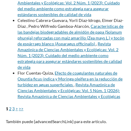
Ambientales y Ecológicas: Vol. 2 Núm. 1 (2023): Cuidado
del medio ambiente como estrategia para asegurar
estándares sostenibles de calidad de vida
Celestino Cabrera-Guevara, Yorli Diaz-Idrogo, Elmer Diaz-
Diaz , Pedro Wilfredo Gamboa-Alarcón,
Características de
las bandejas biodegradables de almidón de papa (Solanum
phureja) reforzadas con maíz amarillo (Zea mays L.) y tocón
de espárrago blanco (Asparagus officinalis)
,
Revista
Amazónica de Ciencias Ambientales y Ecológicas: Vol. 2
Núm. 1 (2023): Cuidado del medio ambiente como
estrategia para asegurar estándares sostenibles de calidad
de vida
Flor Cuentas-Quiza,
Efecto de coagulantes naturales de
Opuntia ficus-indica y Moringa oleifera en la reducción de
turbidez en aguas superficiales
,
Revista Amazónica de
Ciencias Ambientales y Ecológicas: Vol. 5 Núm. 1 (2026):
Revista Amazónica de Ciencias Ambientales y Ecológicas
1
2
3
>
>>
También puede {advancedSearchLink} para este artículo.