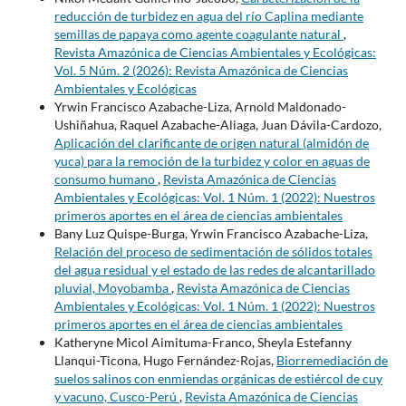
reducción de turbidez en agua del río Caplina mediante
semillas de papaya como agente coagulante natural
,
Revista Amazónica de Ciencias Ambientales y Ecológicas:
Vol. 5 Núm. 2 (2026): Revista Amazónica de Ciencias
Ambientales y Ecológicas
Yrwin Francisco Azabache-Liza, Arnold Maldonado-
Ushiñahua, Raquel Azabache-Aliaga, Juan Dávila-Cardozo,
Aplicación del clarificante de origen natural (almidón de
yuca) para la remoción de la turbidez y color en aguas de
consumo humano
,
Revista Amazónica de Ciencias
Ambientales y Ecológicas: Vol. 1 Núm. 1 (2022): Nuestros
primeros aportes en el área de ciencias ambientales
Bany Luz Quispe-Burga, Yrwin Francisco Azabache-Liza,
Relación del proceso de sedimentación de sólidos totales
del agua residual y el estado de las redes de alcantarillado
pluvial, Moyobamba
,
Revista Amazónica de Ciencias
Ambientales y Ecológicas: Vol. 1 Núm. 1 (2022): Nuestros
primeros aportes en el área de ciencias ambientales
Katheryne Micol Aimituma-Franco, Sheyla Estefanny
Llanqui-Ticona, Hugo Fernández-Rojas,
Biorremediación de
suelos salinos con enmiendas orgánicas de estiércol de cuy
y vacuno, Cusco-Perú
,
Revista Amazónica de Ciencias