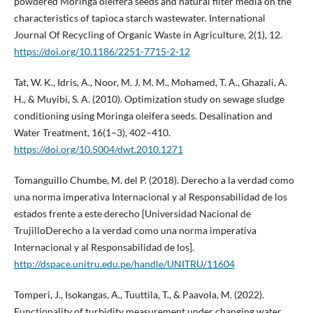
powdered Moringa oleifera seeds and natural filter media on the
characteristics of tapioca starch wastewater. International
Journal Of Recycling of Organic Waste in Agriculture, 2(1), 12.
https://doi.org/10.1186/2251-7715-2-12
Tat, W. K., Idris, A., Noor, M. J. M. M., Mohamed, T. A., Ghazali, A.
H., & Muyibi, S. A. (2010). Optimization study on sewage sludge
conditioning using Moringa oleifera seeds. Desalination and
Water Treatment, 16(1–3), 402–410.
https://doi.org/10.5004/dwt.2010.1271
Tomanguillo Chumbe, M. del P. (2018). Derecho a la verdad como
una norma imperativa Internacional y al Responsabilidad de los
estados frente a este derecho [Universidad Nacional de
TrujilloDerecho a la verdad como una norma imperativa
Internacional y al Responsabilidad de los].
http://dspace.unitru.edu.pe/handle/UNITRU/11604
Tomperi, J., Isokangas, A., Tuuttila, T., & Paavola, M. (2022).
Functionality of turbidity measurement under changing water