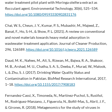
water treatment pilot plant with Moringa oleifera extract as
flocculant agent. Environmental Technology, 30(6), 525–534.
https://doi.org/10.1080/09593330902831176
Chai, W. S., Cheun, J. Y., Kumar, P. S., Mubashir, M., Majeed, Z.,
Banat, F., Ho, S.-H., & Show, P. L. (2021). A review on conventional
and novel materials towards heavy metal adsorption in
wastewater treatment application. Journal of Cleaner Production,
296, 126589.
https://doi.org/10.1016/j.jclepro.2021.126589
Daud, M. K., Nafees, M., Ali, S., Rizwan, M., Bajwa, R. A., Shakoor,
M. B., Arshad, M. U., Chatha, S. A. S., Deeba, F., Murad, W., Malook,
I., & Zhu, S. J. (2017). Drinking Water Quality Status and
Contamination in Pakistan. BioMed Research International, 2017,
1–18.
https://doi.org/10.1155/2017/7908183
Fernandez-Cassi, X., Timoneda, N., Martínez-Puchol, S., Rusiñol,
M., Rodriguez-Manzano, J., Figuerola, N., Bofill-Mas, S., Abril, J. F.,
& Girones, R. (2018). Metagenomics for the study of viruses in