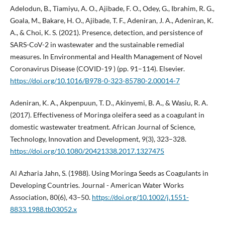
Adelodun, B., Tiamiyu, A. O., Ajibade, F. O., Odey, G., Ibrahim, R. G.,
Goala, M., Bakare, H. O., Ajibade, T. F., Adeniran, J. A., Adeniran, K.
A., & Choi, K. S. (2021). Presence, detection, and persistence of
SARS-CoV-2 in wastewater and the sustainable remedial
measures. In Environmental and Health Management of Novel
Coronavirus Disease (COVID-19 ) (pp. 91–114). Elsevier.
https://doi.org/10.1016/B978-0-323-85780-2.00014-7
Adeniran, K. A., Akpenpuun, T. D., Akinyemi, B. A., & Wasiu, R. A.
(2017). Effectiveness of Moringa oleifera seed as a coagulant in
domestic wastewater treatment. African Journal of Science,
Technology, Innovation and Development, 9(3), 323–328.
https://doi.org/10.1080/20421338.2017.1327475
Al Azharia Jahn, S. (1988). Using Moringa Seeds as Coagulants in
Developing Countries. Journal - American Water Works
Association, 80(6), 43–50.
https://doi.org/10.1002/j.1551-
8833.1988.tb03052.x