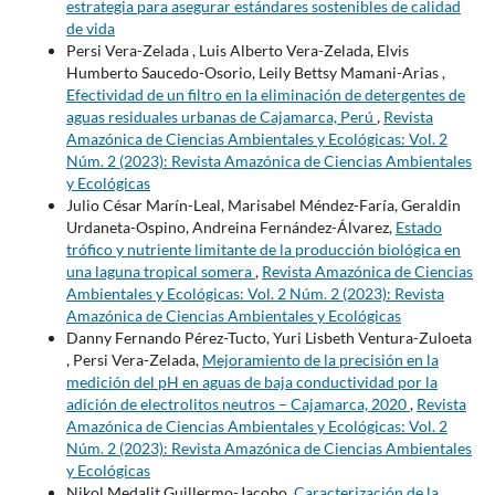
estrategia para asegurar estándares sostenibles de calidad
de vida
Persi Vera-Zelada , Luis Alberto Vera-Zelada, Elvis
Humberto Saucedo-Osorio, Leily Bettsy Mamani-Arias ,
Efectividad de un filtro en la eliminación de detergentes de
aguas residuales urbanas de Cajamarca, Perú
,
Revista
Amazónica de Ciencias Ambientales y Ecológicas: Vol. 2
Núm. 2 (2023): Revista Amazónica de Ciencias Ambientales
y Ecológicas
Julio César Marín-Leal, Marisabel Méndez-Faría, Geraldin
Urdaneta-Ospino, Andreina Fernández-Álvarez,
Estado
trófico y nutriente limitante de la producción biológica en
una laguna tropical somera
,
Revista Amazónica de Ciencias
Ambientales y Ecológicas: Vol. 2 Núm. 2 (2023): Revista
Amazónica de Ciencias Ambientales y Ecológicas
Danny Fernando Pérez-Tucto, Yuri Lisbeth Ventura-Zuloeta
, Persi Vera-Zelada,
Mejoramiento de la precisión en la
medición del pH en aguas de baja conductividad por la
adición de electrolitos neutros – Cajamarca, 2020
,
Revista
Amazónica de Ciencias Ambientales y Ecológicas: Vol. 2
Núm. 2 (2023): Revista Amazónica de Ciencias Ambientales
y Ecológicas
Nikol Medalit Guillermo-Jacobo,
Caracterización de la