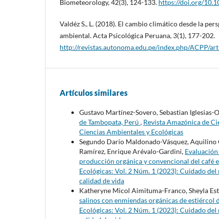
Biometeorology, 42(3), 124-133.
https://doi.org/10
Valdéz S., L. (2018). El cambio climático desde la pers
ambiental. Acta Psicológica Peruana, 3(1), 177-202.
http://revistas.autonoma.edu.pe/index.php/ACPP/art
Artículos similares
Gustavo Martínez-Sovero, Sebastian Iglesias-
de Tambopata, Perú
,
Revista Amazónica de Cie
Ciencias Ambientales y Ecológicas
Segundo Dario Maldonado-Vásquez, Aquilino G
Ramírez, Enrique Arévalo-Gardini,
Evaluación 
producción orgánica y convencional del café 
Ecológicas: Vol. 2 Núm. 1 (2023): Cuidado del
calidad de vida
Katheryne Micol Aimituma-Franco, Sheyla Est
salinos con enmiendas orgánicas de estiércol
Ecológicas: Vol. 2 Núm. 1 (2023): Cuidado del