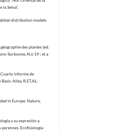
lógico “Nor Oriental de la
 la Selva”.
abitat distribution models
a géographie des plantes (ed.
çons-Sorbonne, N.o 19 ; et a
 Cuarto informe de
Basic Alley, R.ET.AL.
nded in Europe. Nature,
logla y su expresión a
s perennes. Ecofisiología