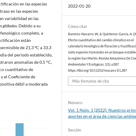
tificación en las especies
2022-01-20
 atraso en las especies
an variabilidad en las
s glóbulos
. Debido a su
Cómo citar
 fenológico completo, a
Ramírez-Navarro, W., & Quinteros-García, A. (2
uctificación están
Efecto cuantitativo del cambio climático en el
calendario fenológico de floración y fructificac
permisible de 21.3 ºC a 33.3
siete especies forestales en un bosque estable
dia del periodo establecido,
la región San Martín.
Revista Amazónica De Cie
straron anomalías de 0.5 °C,
Ambientales Y Ecológicas
,
1
(1), e287.
ico cuantitativo de
https://doi.org/10.51252/reacae.v1i1.287
 y el Coeficiente de
Más formatos de cita
positiva débil a moderada
Número
Vol. 1 Núm. 1 (2022): Nuestros pri
aportes en el área de ciencias ambie
Sección