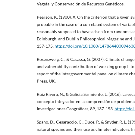
Vegetal y Conservación de Recursos Genéticos.
Pearson, K. (1900). X. On the criterion that a given s
probable in the case of a correlated system of variable
reasonably supposed to have arisen from random sa
Edinburgh, and Dublin Philosophical Magazine and Jo
157-175.
https://doi.org/10.1080/14786440009463
Rosenzweig, C., & Casassa, G. (2007). Climate chang
and vulnerability contribution of working group II t
report of the intergovernmental panel on climate ch
Press. UK.
Ruíz Rivera, N., & Galicia Sarmiento, L. (2016). La es
concepto integrador en la comprensión de problema
Investigaciones Geográficas, 89, 137-153.
https://do
Spano, D., Cesaraccio, C., Duce, P., & Snyder, R. L. (1
natural species and their use as climate indicators. I