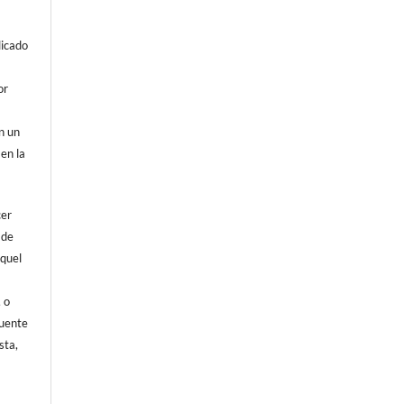
licado
or
on un
 en la
cer
 de
aquel
, o
fuente
sta,