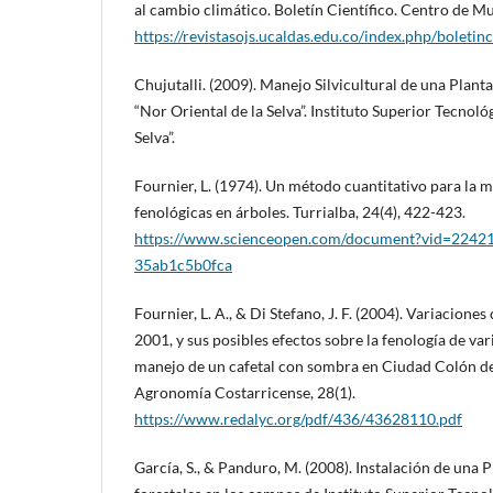
al cambio climático. Boletín Científico. Centro de Mu
https://revistasojs.ucaldas.edu.co/index.php/boletinc
Chujutalli. (2009). Manejo Silvicultural de una Planta
“Nor Oriental de la Selva”. Instituto Superior Tecnoló
Selva”.
Fournier, L. (1974). Un método cuantitativo para la m
fenológicas en árboles. Turrialba, 24(4), 422-423.
https://www.scienceopen.com/document?vid=2242
35ab1c5b0fca
Fournier, L. A., & Di Stefano, J. F. (2004). Variacione
2001, y sus posibles efectos sobre la fenología de var
manejo de un cafetal con sombra en Ciudad Colón de
Agronomía Costarricense, 28(1).
https://www.redalyc.org/pdf/436/43628110.pdf
García, S., & Panduro, M. (2008). Instalación de una 