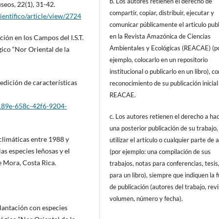
b. Los autores retienen el derecho de
seos, 22(1), 31-42.
compartir, copiar, distribuir, ejecutar y
ientifico/article/view/2724
comunicar públicamente el articulo pub
en la Revista Amazónica de Ciencias
ción en los Campos del I.S.T.
Ambientales y Ecológicas (REACAE) (p
gico “Nor Oriental de la
ejemplo, colocarlo en un repositorio
institucional o publicarlo en un libro), c
edición de características
reconocimiento de su publicación inicial
REACAE.
189e-658c-42f6-9204-
c. Los autores retienen el derecho a ha
una posterior publicación de su trabajo,
s climáticas entre 1988 y
utilizar el artículo o cualquier parte de 
ias especies leñosas y el
(por ejemplo: una compilación de sus
 Mora, Costa Rica.
trabajos, notas para conferencias, tesis
para un libro), siempre que indiquen la 
de publicación (autores del trabajo, revi
volumen, número y fecha).
Plantación con especies