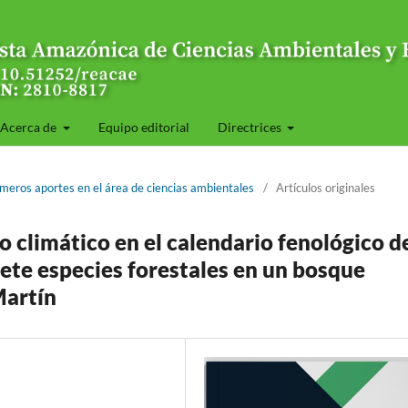
Acerca de
Equipo editorial
Directrices
meros aportes en el área de ciencias ambientales
/
Artículos originales
o climático en el calendario fenológico d
siete especies forestales en un bosque
Martín