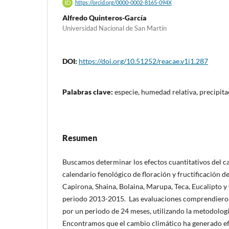
https://orcid.org/0000-0002-8165-094X
Alfredo Quinteros-García
Universidad Nacional de San Martín
DOI:
https://doi.org/10.51252/reacae.v1i1.287
Palabras clave:
especie, humedad relativa, precipita
Resumen
Buscamos determinar los efectos cuantitativos del c
calendario fenológico de floración y fructificación de
Capirona, Shaina, Bolaina, Marupa, Teca, Eucalipto y
periodo 2013-2015. Las evaluaciones comprendiero
por un periodo de 24 meses, utilizando la metodolog
Encontramos que el cambio climático ha generado efec