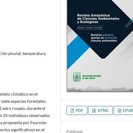
ción pluvial, temperatura
ambio climático en el
 siete especies forestales:
 Cedro rosado, durante el
PDF
HTML
EPUB
n 35 individuos observados
ía propuesta por Fournier.
tos significativos en el
Publicado