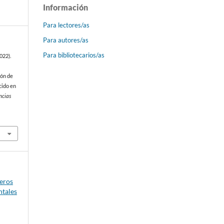
Información
Para lectores/as
Para autores/as
Para bibliotecarios/as
022).
ión de
cido en
ncias
meros
ntales