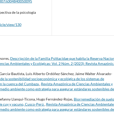
.1007/s004840050095
pectiva de la psicología
icle/view/130
Osores,
Descripción de la Familia Psittacidae que habita la Reserva Nacio
ncias Ambientales y Ecológicas: Vol. 2 Núm. 2 (2023): Revista Amazónic
arcía-Bautista, Luis Alberto Ordóñez-Sánchez, Jaime Walter Alvarado-
de la sostenibilidad socioeconómica y ecológica de los sistemas de
en la cuenca del Cumbaza
,
Revista Amazónica de Ciencias Ambientales y
 medio ambiente como estrategia para asegurar estándares sostenibles de
efanny Llanqui-Ticona, Hugo Fernández-Rojas,
Biorremediación de suel
 de cuy y vacuno, Cusco-Perú
,
Revista Amazónica de Ciencias Ambientale
 medio ambiente como estrategia para asegurar estándares sostenibles de