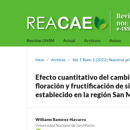
Revistas UNSM
Actual
Archivos
Avisos
Inicio
/
Archivos
/
Vol. 1 Núm. 1 (2022): Nuestros pri
Efecto cuantitativo del cambi
floración y fructificación de 
establecido en la región San 
Williams Ramírez-Navarro
Universidad Nacional de San Martín