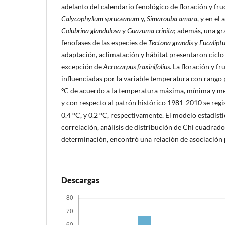
adelanto del calendario fenológico de floración y fruc
Calycophyllum spruceanum
y,
Simarouba amara
, y en el
Colubrina glandulosa
y
Guazuma crinita
; además, una gr
fenofases de las especies de
Tectona grandis
y
Eucaliptu
adaptación, aclimatación y hábitat presentaron ciclo
excepción de
Acrocarpus fraxinifolius
. La floración y fr
influenciadas por la variable temperatura con rango 
ºC de acuerdo a la temperatura máxima, mínima y me
y con respecto al patrón histórico 1981-2010 se regi
0.4 °C, y 0.2 °C, respectivamente. El modelo estadíst
correlación, análisis de distribución de Chi cuadrado
determinación, encontró una relación de asociación 
Descargas