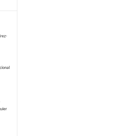
rez-
cional
e
uier