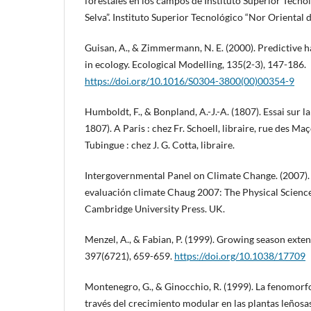
forestales en los campos de Instituto Superior Tecno
Selva”. Instituto Superior Tecnológico “Nor Oriental de
Guisan, A., & Zimmermann, N. E. (2000). Predictive h
in ecology. Ecological Modelling, 135(2-3), 147-186.
https://doi.org/10.1016/S0304-3800(00)00354-9
Humboldt, F., & Bonpland, A.-J.-A. (1807). Essai sur l
1807). A Paris : chez Fr. Schoell, libraire, rue des Ma
Tubingue : chez J. G. Cotta, libraire.
Intergovernmental Panel on Climate Change. (2007).
evaluación climate Chaug 2007: The Physical Science 
Cambridge University Press. UK.
Menzel, A., & Fabian, P. (1999). Growing season exte
397(6721), 659-659.
https://doi.org/10.1038/17709
Montenegro, G., & Ginocchio, R. (1999). La fenomorfo
través del crecimiento modular en las plantas leñosa