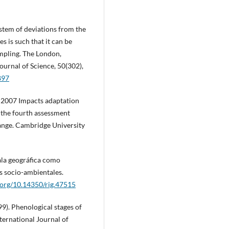
ystem of deviations from the
s is such that it can be
mpling. The London,
urnal of Science, 50(302),
897
e 2007 Impacts adaptation
o the fourth assessment
ange. Cambridge University
cala geográfica como
s socio-ambientales.
i.org/10.14350/rig.47515
999). Phenological stages of
nternational Journal of