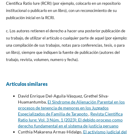
Científica Ratio Iure (RCRI) (por ejemplo, colocarlo en un repositorio
institucional o publicarlo en un libro), con un reconocimiento de su
publicación inicial en la RCRI.
c. Los autores retienen el derecho a hacer una posterior publicación de
su trabajo, de utilizar el artículo o cualquier parte de aquel (por ejemplo:
una compilación de sus trabajos, notas para conferencias, tesis, o para
un libro), siempre que indiquen la fuente de publicación (autores del
trabajo, revista, volumen, numero y fecha).
Artículos similares
David Enrique Del-Aguila-Vásquez, Grethel Silva-
Huamantumba,
El Síndrome de Alienación Parental en los
procesos de tenencia de menores en los Juzgados
Especializados de Familia de Tarapoto
,
Revista Científica
Ratio Iure: Vol. 3 Núm. 1 (2023): El debido proceso como
derecho fundamental en el sistema de justicia peruano
Cynthia Makarena Armas-Hidalgo,
El activismo judicial del