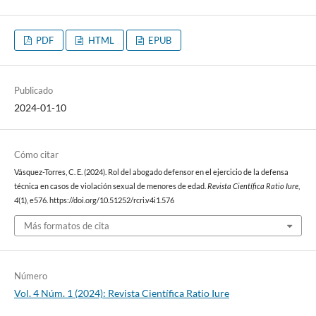
PDF
HTML
EPUB
Publicado
2024-01-10
Cómo citar
Vásquez-Torres, C. E. (2024). Rol del abogado defensor en el ejercicio de la defensa
técnica en casos de violación sexual de menores de edad.
Revista Científica Ratio Iure
,
4
(1), e576. https://doi.org/10.51252/rcri.v4i1.576
Más formatos de cita
Número
Vol. 4 Núm. 1 (2024): Revista Científica Ratio Iure