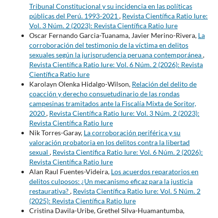
Tribunal Constitucional y su incidencia en las políticas
públicas del Perú. 1993-2021
,
Revista Científica Ratio Iure:
Vol. 3 Núm. 2 (2023): Revista Científica Ratio Iure
Oscar Fernando Garcia-Tuanama, Javier Merino-Rivera,
La
corroboración del testimonio de la víctima en delitos
sexuales según la jurisprudencia peruana contemporánea
,
Revista Científica Ratio Iure: Vol. 6 Núm. 2 (2026): Revista
Científica Ratio Iure
Karolayn Olenka Hidalgo-Wilson,
Relación del delito de
coacción y derecho consuetudinario de las rondas
campesinas tramitados ante la Fiscalía Mixta de Soritor,
2020
,
Revista Científica Ratio Iure: Vol. 3 Núm. 2 (2023):
Revista Científica Ratio Iure
Nik Torres-Garay,
La corroboración periférica y su
valoración probatoria en los delitos contra la libertad
sexual
,
Revista Científica Ratio Iure: Vol. 6 Núm. 2 (2026):
Revista Científica Ratio Iure
Alan Raul Fuentes-Videira,
Los acuerdos reparatorios en
delitos culposos: ¿Un mecanismo eficaz para la justicia
restaurativa?
,
Revista Científica Ratio Iure: Vol. 5 Núm. 2
(2025): Revista Científica Ratio Iure
Cristina Davila-Uribe, Grethel Silva-Huamantumba,