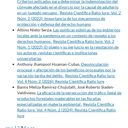
Criterios aplicados para determinar la indemnización del
cónyuge afectado en el divorcio por la causal de adulterio
en un juzgado peruano
,
Revista Científica Ratio Iure: Vol. 2
Núm. 2 (2022): Importancia de los mecanismos de
protección y defensa del derecho humano
Albino Nieto-Serpa,
Las políticas públicas de los gobiernos
locales ante la pandemia en un contexto de respeto a los
derechos humanos
,
Revista Científica Ratio Iure: Vol. 2
Núm. 1 (2022): El plagio y su perjuicio en la reputación de
los autores, revistas científicas e instituciones
universitarias
Anthony Jhampool Huaman-Cubas,
Desvinculación
procesal y afectación de los beneficios procesales por la
variación tardía del delito
,
Revista Científica Ratio Iure:
Vol. 6 Núm. 2 (2026): Revista Científica Ratio Iure
Banny Meliza Ramírez-Chujutalli, José Roberto Siaden-
Valdivieso,
La eficacia de la persecución del tráfico ilegal de
productos forestales maderables en las fiscalías
especializadas en materia ambiental
,
Revista Científica
Ratio Iure: Vol. 4 Núm. 2 (2024): Revista Científica Ratio
Iure
<<
<
1
2
3
4
>
>>