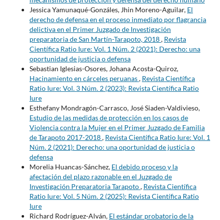
Jessica Yamunaqué-Gonzáles, Jhin Moreno-Aguilar,
El
derecho de defensa en el proceso inmediato por flagrancia
delictiva en el Primer Juzgado de Investigación
preparatoria de San Martín-Tarapoto, 2018
,
Revista
Científica Ratio Iure: Vol. 1 Núm. 2 (2021): Derecho: una
oportunidad de justicia o defensa
Sebastian Iglesias-Osores, Johana Acosta-Quiroz,
Hacinamiento en cárceles peruanas
,
Revista Científica
Ratio Iure: Vol. 3 Núm. 2 (2023): Revista Científica Ratio
Iure
Esthefany Mondragón-Carrasco, José Siaden-Valdivieso,
Estudio de las medidas de protección en los casos de
Violencia contra la Mujer en el Primer Juzgado de Familia
de Tarapoto 2017-2018
,
Revista Científica Ratio Iure: Vol. 1
Núm. 2 (2021): Derecho: una oportunidad de justicia o
defensa
Morelia Huancas-Sánchez,
El debido proceso y la
afectación del plazo razonable en el Juzgado de
Investigación Preparatoria Tarapoto
,
Revista Científica
Ratio Iure: Vol. 5 Núm. 2 (2025): Revista Científica Ratio
Iure
Richard Rodríguez-Alván,
El estándar probatorio de la