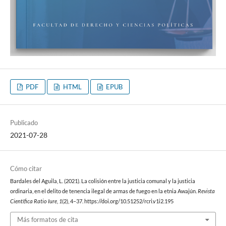
PDF
HTML
EPUB
Publicado
2021-07-28
Cómo citar
Bardales del Aguila, L. (2021). La colisión entre la justicia comunal y la justicia
ordinaria, en el delito de tenencia ilegal de armas de fuego en la etnia Awajún.
Revista
Científica Ratio Iure
,
1
(2), 4–37. https://doi.org/10.51252/rcri.v1i2.195
Más formatos de cita