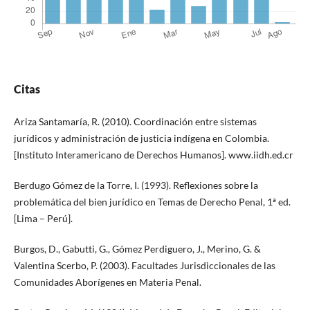
Citas
Ariza Santamaría, R. (2010). Coordinación entre sistemas
jurídicos y administración de justicia indígena en Colombia.
[Instituto Interamericano de Derechos Humanos]. www.iidh.ed.cr
Berdugo Gómez de la Torre, I. (1993). Reflexiones sobre la
problemática del bien jurídico en Temas de Derecho Penal, 1ª ed.
[Lima – Perú].
Burgos, D., Gabutti, G., Gómez Perdiguero, J., Merino, G. &
Valentina Scerbo, P. (2003). Facultades Jurisdiccionales de las
Comunidades Aborígenes en Materia Penal.