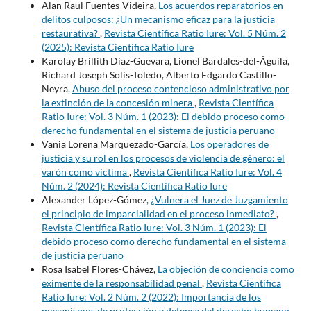
Alan Raul Fuentes-Videira,
Los acuerdos reparatorios en
delitos culposos: ¿Un mecanismo eficaz para la justicia
restaurativa?
,
Revista Científica Ratio Iure: Vol. 5 Núm. 2
(2025): Revista Científica Ratio Iure
Karolay Brillith Díaz-Guevara, Lionel Bardales-del-Águila,
Richard Joseph Solis-Toledo, Alberto Edgardo Castillo-
Neyra,
Abuso del proceso contencioso administrativo por
la extinción de la concesión minera
,
Revista Científica
Ratio Iure: Vol. 3 Núm. 1 (2023): El debido proceso como
derecho fundamental en el sistema de justicia peruano
Vania Lorena Marquezado-García,
Los operadores de
justicia y su rol en los procesos de violencia de género: el
varón como víctima
,
Revista Científica Ratio Iure: Vol. 4
Núm. 2 (2024): Revista Científica Ratio Iure
Alexander López-Gómez,
¿Vulnera el Juez de Juzgamiento
el principio de imparcialidad en el proceso inmediato?
,
Revista Científica Ratio Iure: Vol. 3 Núm. 1 (2023): El
debido proceso como derecho fundamental en el sistema
de justicia peruano
Rosa Isabel Flores-Chávez,
La objeción de conciencia como
eximente de la responsabilidad penal
,
Revista Científica
Ratio Iure: Vol. 2 Núm. 2 (2022): Importancia de los
mecanismos de protección y defensa del derecho humano