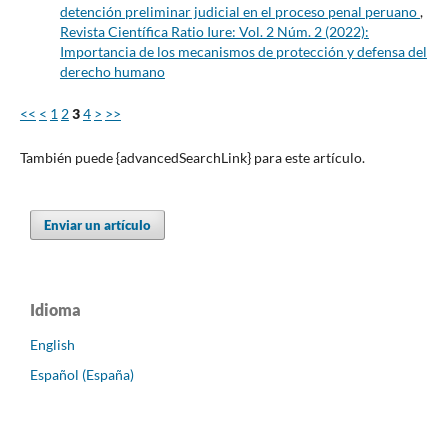
detención preliminar judicial en el proceso penal peruano
,
Revista Científica Ratio Iure: Vol. 2 Núm. 2 (2022):
Importancia de los mecanismos de protección y defensa del
derecho humano
<<
<
1
2
3
4
>
>>
También puede {advancedSearchLink} para este artículo.
Enviar un artículo
Idioma
English
Español (España)