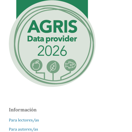
Información
Para lectores/as
Para autores/as