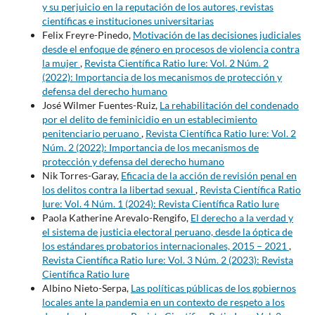
y su perjuicio en la reputación de los autores, revistas
científicas e instituciones universitarias
Felix Freyre-Pinedo,
Motivación de las decisiones judiciales
desde el enfoque de género en procesos de violencia contra
la mujer
,
Revista Científica Ratio Iure: Vol. 2 Núm. 2
(2022): Importancia de los mecanismos de protección y
defensa del derecho humano
José Wilmer Fuentes-Ruiz,
La rehabilitación del condenado
por el delito de feminicidio en un establecimiento
penitenciario peruano
,
Revista Científica Ratio Iure: Vol. 2
Núm. 2 (2022): Importancia de los mecanismos de
protección y defensa del derecho humano
Nik Torres-Garay,
Eficacia de la acción de revisión penal en
los delitos contra la libertad sexual
,
Revista Científica Ratio
Iure: Vol. 4 Núm. 1 (2024): Revista Científica Ratio Iure
Paola Katherine Arevalo-Rengifo,
El derecho a la verdad y
el sistema de justicia electoral peruano, desde la óptica de
los estándares probatorios internacionales, 2015 – 2021
,
Revista Científica Ratio Iure: Vol. 3 Núm. 2 (2023): Revista
Científica Ratio Iure
Albino Nieto-Serpa,
Las políticas públicas de los gobiernos
locales ante la pandemia en un contexto de respeto a los