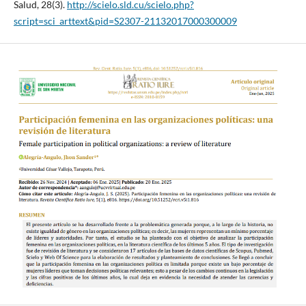
Salud, 28(3).
http://scielo.sld.cu/scielo.php?
script=sci_arttext&pid=S2307-21132017000300009