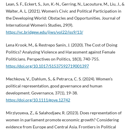
Lean, S. F., Eckert, S., Jun, K.-N., Gerring, N., Lacouture, M., Liu, J., &
Walter, A. L. (2021). Women’s Civic and Political Participation in
the Developing World: Obstacles and Opportunities. Journal of
International Women’s Studies, 29(9).
https://vc.bridgew.edu/jiws/vol22/iss9/13/
Lena Krook, M., & Restrepo Sanín, J. (2020). The Cost of Doing
Politics? Analyzing Violence and Harassment against Female
Politicians. Perspectives on Politics, 18(3), 740-755.
https://doi.org/10.1017/S1537592719001397
Mechkova, V., Dahlum, S., & Petrarca, C. S. (2024). Women’s
political representation, good governance and human
development. Governance, 37(1), 19-38.
https://doi.org/10.1111/gove.12742
Mirziyoyeva, Z., & Salahodjaev, R. (2023). Does representation of
women in parliament promote economic growth? Considering
evidence from Europe and Central Asia. Frontiers in Political