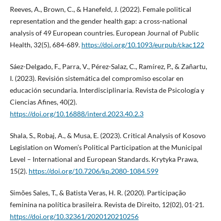
Reeves, A., Brown, C., & Hanefeld, J. (2022). Female political
representation and the gender health gap: a cross-national
analysis of 49 European countries. European Journal of Public
Health, 32(5), 684-689.
https://doi.org/10.1093/eurpub/ckac122
Sáez-Delgado, F., Parra, V., Pérez-Salaz, C., Ramírez, P., & Zañartu,
I. (2023). Revisión sistemática del compromiso escolar en
educación secundaria. Interdisciplinaria. Revista de Psicología y
Ciencias Afines, 40(2).
https://doi.org/10.16888/interd.2023.40.2.3
Shala, S., Robaj, A., & Musa, E. (2023). Critical Analysis of Kosovo
Legislation on Women’s Political Participation at the Municipal
Level – International and European Standards. Krytyka Prawa,
15(2).
https://doi.org/10.7206/kp.2080-1084.599
Simões Sales, T., & Batista Veras, H. R. (2020). Participação
feminina na política brasileira. Revista de Direito, 12(02), 01-21.
https://doi.org/10.32361/2020120210256