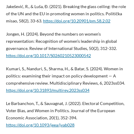
Jakešević, R., & Luša, Đ. (2021). Breaking the glass ceiling: the role
of the UN and the EU in promoting women in politics. Politička
misao, 58(2), 33-63.
https://doi.org/10.20901/pm.58.2.02
Jongen, H. (2024). Beyond the numbers on women’s
representation: Recognition of women’s leadership in global
governance. Review of International Studies, 50(2), 312-332.
https://doi.org/10.1017/S0260210523000542
Kumari, S., Nanduri, S., Sharma, H., & Batar, S. (2024). Women in
politics: examining their impact on policy development — A
comprehensive review. Multidisciplinary Reviews, 6, 2023ss034.
https://doi.org/10.31893/multirev.2023ss034
Le Barbanchon, T., & Sauvagnat, J. (2022). Electoral Competition,
Voter Bias, and Women in Politics. Journal of the European
Economic Association, 20(1), 352-394.
https://doi.org/10.1093/jeea/jvab028