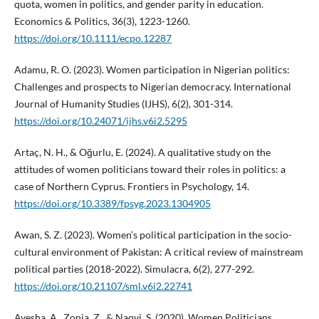
quota, women in politics, and gender parity in education.
Economics & Politics, 36(3), 1223-1260.
https://doi.org/10.1111/ecpo.12287
Adamu, R. O. (2023). Women participation in Nigerian politics:
Challenges and prospects to Nigerian democracy. International
Journal of Humanity Studies (IJHS), 6(2), 301-314.
https://doi.org/10.24071/ijhs.v6i2.5295
Artaç, N. H., & Oğurlu, E. (2024). A qualitative study on the
attitudes of women politicians toward their roles in politics: a
case of Northern Cyprus. Frontiers in Psychology, 14.
https://doi.org/10.3389/fpsyg.2023.1304905
Awan, S. Z. (2023). Women’s political participation in the socio-
cultural environment of Pakistan: A critical review of mainstream
political parties (2018-2022). Simulacra, 6(2), 277-292.
https://doi.org/10.21107/sml.v6i2.22741
Ayesha, A., Zonia, Z., & Naqvi, S. (2020). Women Politicians