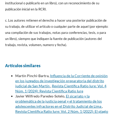
institucional o publicarlo en un libro), con un reconocimiento de su
publicación inicial en la RCRI.
c. Los autores retienen el derecho a hacer una posterior publicación de
su trabajo, de utilizar el artículo o cualquier parte de aquel (por ejemplo:
una compilación de sus trabajos, notas para conferencias, tesis, o para
un libro), siempre que indiquen la fuente de publicación (autores del
trabajo, revista, volumen, numero y fecha).
Artículos similares
Martín Pinchi-Bartra,
Influencia de la Corriente de opinión
en los juzgados de investigación preparatoria del distrito
judicial de San Martín
,
Revista Científica Ratio Iure: Vol. 4
Núm. 1 (2024): Revista Científica Ratio Iure
Javier Wilfredo Paredes-Sotelo,
El sicariato y la
problemática de la justicia penal y el tratamiento de los
adolescentes infractores en el Distrito Judicial de Lima
,
Revista Científica Ratio Iure: Vol. 2 Núm. 1 (2022): El plagio