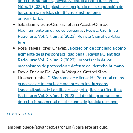
derechos humanos
,
Revista Científica Ratio Iure: Vol. 2
Núm. 1 (2022): El plagio y su perjuicio en la reputación de
los autores, revistas científicas e instituciones
universitarias
Sebastian Iglesias-Osores, Johana Acosta-Quiroz,
Hacinamiento en cárceles peruanas
,
Revista Científica
Ratio Iure: Vol. 3 Núm. 2 (2023): Revista Científica Ratio
Iure
Rosa Isabel Flores-Chávez,
La objeción de conciencia como
eximente de la responsabilidad penal
,
Revista Científica
Ratio Iure: Vol. 2 Núm. 2 (2022): Importancia de los
mecanismos de protección y defensa del derecho humano
David Enrique Del-Aguila-Vásquez, Grethel Silva-
Huamantumba,
El Síndrome de Alienación Parental en los
procesos de tenencia de menores en los Juzgados
Especializados de Familia de Tarapoto
,
Revista Científica
Ratio Iure: Vol. 3 Núm. 1 (2023): El debido proceso como
derecho fundamental en el sistema de justicia peruano
<<
<
1
2
3
>
>>
También puede {advancedSearchLink} para este artículo.