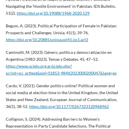
Navigating the ‘Hostile Environment’ in Pakistan. IDS Bulletin,
51(2).
https://doi.org/10.19088/1968-2020.129
Begum, A. (2023). Political Participation of Female in Pakistan:
Prospects and Challenges. Unisia, 41(1), 39-76.
https://doi.org/10.20885/unisia.vol41.iss1.art3
Caminotti, M. (2023). Género, política y democratización en
Argentina (1983-2023). Temas y Debates, 45, 47–52.
https://www.scielo.org.ar/scielo.php?
script=sci_arttext&pid=S1853-984X2023000200047&lang=es
Cardo, V. (2021). Gender politics online? Political women and
social media at election time in the United Kingdom, the United
States and New Zealand. European Journal of Communication,
36(1), 38-52.
https://doi.org/10.1177/0267323120968962
Collignon, S. (2024). Addressing Barriers to Women’s
Representation in Party Candidate Selections. The Political