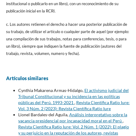
institucional o publicarlo en un libro), con un reconocimiento de su
publicación inicial en la RCRI.
c. Los autores retienen el derecho a hacer una posterior publicación de
su trabajo, de utilizar el artículo o cualquier parte de aquel (por ejemplo:
una compilación de sus trabajos, notas para conferencias, tesis, o para
un libro), siempre que indiquen la fuente de publicación (autores del
trabajo, revista, volumen, numero y fecha).
Artículos similares
Cynthia Makarena Armas-Hidalgo,
El activismo judicial del
Tribunal Constitucional y su incidencia en las políticas
públicas del Perú. 1993-2021
,
Revista Científica Ratio Iure:
Vol. 3 Núm. 2 (2023): Revista Científica Ratio Iure
Lionel Bardales-del Aguila,
Análisis interpretativo sobre la
vacancia presidencial por incapacidad moral en el Perú
,
Revista Científica Ratio Iure: Vol. 2 Núm. 1 (2022): El plagio
y su perjuicio en la reputación de los autores, revistas