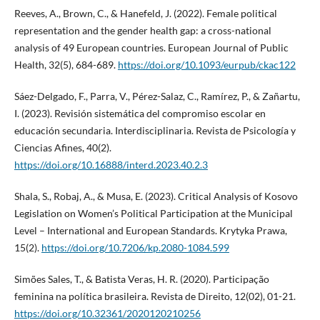
Reeves, A., Brown, C., & Hanefeld, J. (2022). Female political
representation and the gender health gap: a cross-national
analysis of 49 European countries. European Journal of Public
Health, 32(5), 684-689.
https://doi.org/10.1093/eurpub/ckac122
Sáez-Delgado, F., Parra, V., Pérez-Salaz, C., Ramírez, P., & Zañartu,
I. (2023). Revisión sistemática del compromiso escolar en
educación secundaria. Interdisciplinaria. Revista de Psicología y
Ciencias Afines, 40(2).
https://doi.org/10.16888/interd.2023.40.2.3
Shala, S., Robaj, A., & Musa, E. (2023). Critical Analysis of Kosovo
Legislation on Women’s Political Participation at the Municipal
Level – International and European Standards. Krytyka Prawa,
15(2).
https://doi.org/10.7206/kp.2080-1084.599
Simões Sales, T., & Batista Veras, H. R. (2020). Participação
feminina na política brasileira. Revista de Direito, 12(02), 01-21.
https://doi.org/10.32361/2020120210256