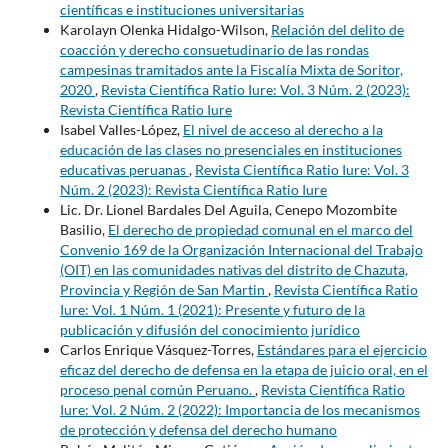
científicas e instituciones universitarias
Karolayn Olenka Hidalgo-Wilson,
Relación del delito de
coacción y derecho consuetudinario de las rondas
campesinas tramitados ante la Fiscalía Mixta de Soritor,
2020
,
Revista Científica Ratio Iure: Vol. 3 Núm. 2 (2023):
Revista Científica Ratio Iure
Isabel Valles-López,
El nivel de acceso al derecho a la
educación de las clases no presenciales en instituciones
educativas peruanas
,
Revista Científica Ratio Iure: Vol. 3
Núm. 2 (2023): Revista Científica Ratio Iure
Lic. Dr. Lionel Bardales Del Aguila, Cenepo Mozombite
Basilio,
El derecho de propiedad comunal en el marco del
Convenio 169 de la Organización Internacional del Trabajo
(OIT) en las comunidades nativas del distrito de Chazuta,
Provincia y Región de San Martin
,
Revista Científica Ratio
Iure: Vol. 1 Núm. 1 (2021): Presente y futuro de la
publicación y difusión del conocimiento jurídico
Carlos Enrique Vásquez-Torres,
Estándares para el ejercicio
eficaz del derecho de defensa en la etapa de juicio oral, en el
proceso penal común Peruano.
,
Revista Científica Ratio
Iure: Vol. 2 Núm. 2 (2022): Importancia de los mecanismos
de protección y defensa del derecho humano