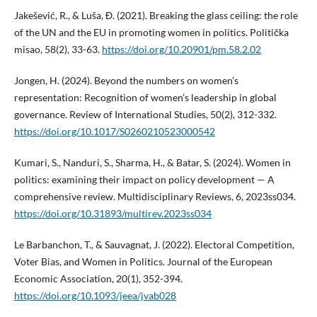
Jakešević, R., & Luša, Đ. (2021). Breaking the glass ceiling: the role
of the UN and the EU in promoting women in politics. Politička
misao, 58(2), 33-63.
https://doi.org/10.20901/pm.58.2.02
Jongen, H. (2024). Beyond the numbers on women’s
representation: Recognition of women’s leadership in global
governance. Review of International Studies, 50(2), 312-332.
https://doi.org/10.1017/S0260210523000542
Kumari, S., Nanduri, S., Sharma, H., & Batar, S. (2024). Women in
politics: examining their impact on policy development — A
comprehensive review. Multidisciplinary Reviews, 6, 2023ss034.
https://doi.org/10.31893/multirev.2023ss034
Le Barbanchon, T., & Sauvagnat, J. (2022). Electoral Competition,
Voter Bias, and Women in Politics. Journal of the European
Economic Association, 20(1), 352-394.
https://doi.org/10.1093/jeea/jvab028