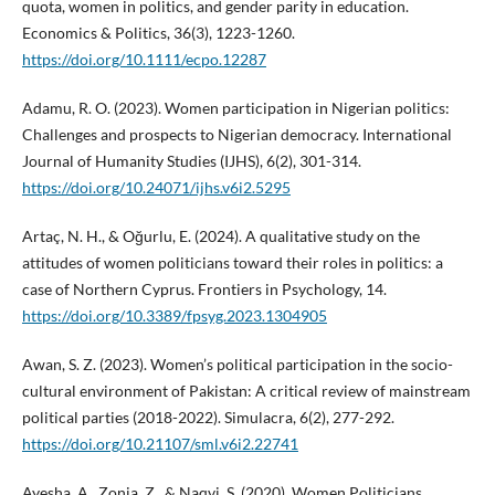
quota, women in politics, and gender parity in education.
Economics & Politics, 36(3), 1223-1260.
https://doi.org/10.1111/ecpo.12287
Adamu, R. O. (2023). Women participation in Nigerian politics:
Challenges and prospects to Nigerian democracy. International
Journal of Humanity Studies (IJHS), 6(2), 301-314.
https://doi.org/10.24071/ijhs.v6i2.5295
Artaç, N. H., & Oğurlu, E. (2024). A qualitative study on the
attitudes of women politicians toward their roles in politics: a
case of Northern Cyprus. Frontiers in Psychology, 14.
https://doi.org/10.3389/fpsyg.2023.1304905
Awan, S. Z. (2023). Women’s political participation in the socio-
cultural environment of Pakistan: A critical review of mainstream
political parties (2018-2022). Simulacra, 6(2), 277-292.
https://doi.org/10.21107/sml.v6i2.22741
Ayesha, A., Zonia, Z., & Naqvi, S. (2020). Women Politicians