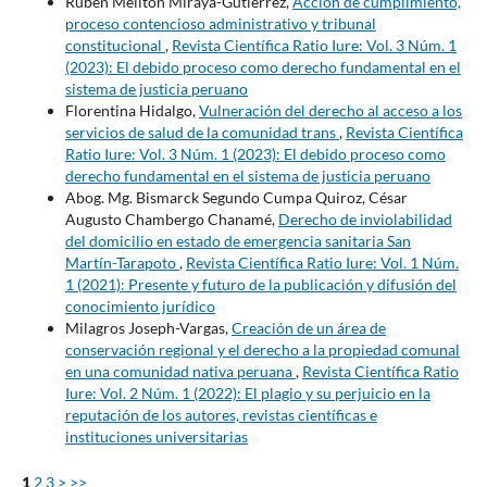
Rubén Melitón Miraya-Gutiérrez,
Acción de cumplimiento,
proceso contencioso administrativo y tribunal
constitucional
,
Revista Científica Ratio Iure: Vol. 3 Núm. 1
(2023): El debido proceso como derecho fundamental en el
sistema de justicia peruano
Florentina Hidalgo,
Vulneración del derecho al acceso a los
servicios de salud de la comunidad trans
,
Revista Científica
Ratio Iure: Vol. 3 Núm. 1 (2023): El debido proceso como
derecho fundamental en el sistema de justicia peruano
Abog. Mg. Bismarck Segundo Cumpa Quiroz, César
Augusto Chambergo Chanamé,
Derecho de inviolabilidad
del domicilio en estado de emergencia sanitaria San
Martín-Tarapoto
,
Revista Científica Ratio Iure: Vol. 1 Núm.
1 (2021): Presente y futuro de la publicación y difusión del
conocimiento jurídico
Milagros Joseph-Vargas,
Creación de un área de
conservación regional y el derecho a la propiedad comunal
en una comunidad nativa peruana
,
Revista Científica Ratio
Iure: Vol. 2 Núm. 1 (2022): El plagio y su perjuicio en la
reputación de los autores, revistas científicas e
instituciones universitarias
1
2
3
>
>>