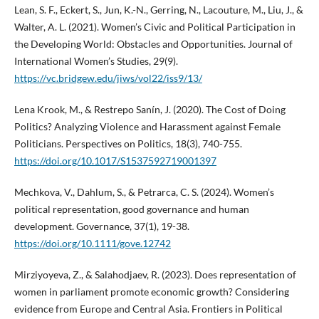
Lean, S. F., Eckert, S., Jun, K.-N., Gerring, N., Lacouture, M., Liu, J., &
Walter, A. L. (2021). Women’s Civic and Political Participation in
the Developing World: Obstacles and Opportunities. Journal of
International Women’s Studies, 29(9).
https://vc.bridgew.edu/jiws/vol22/iss9/13/
Lena Krook, M., & Restrepo Sanín, J. (2020). The Cost of Doing
Politics? Analyzing Violence and Harassment against Female
Politicians. Perspectives on Politics, 18(3), 740-755.
https://doi.org/10.1017/S1537592719001397
Mechkova, V., Dahlum, S., & Petrarca, C. S. (2024). Women’s
political representation, good governance and human
development. Governance, 37(1), 19-38.
https://doi.org/10.1111/gove.12742
Mirziyoyeva, Z., & Salahodjaev, R. (2023). Does representation of
women in parliament promote economic growth? Considering
evidence from Europe and Central Asia. Frontiers in Political