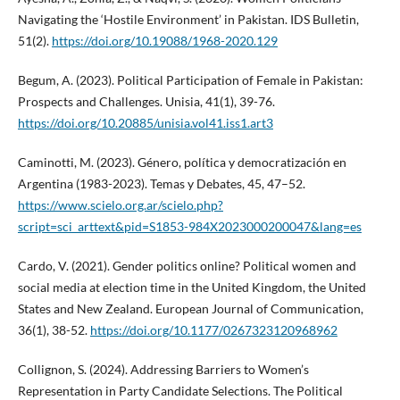
Navigating the ‘Hostile Environment’ in Pakistan. IDS Bulletin,
51(2).
https://doi.org/10.19088/1968-2020.129
Begum, A. (2023). Political Participation of Female in Pakistan:
Prospects and Challenges. Unisia, 41(1), 39-76.
https://doi.org/10.20885/unisia.vol41.iss1.art3
Caminotti, M. (2023). Género, política y democratización en
Argentina (1983-2023). Temas y Debates, 45, 47–52.
https://www.scielo.org.ar/scielo.php?
script=sci_arttext&pid=S1853-984X2023000200047&lang=es
Cardo, V. (2021). Gender politics online? Political women and
social media at election time in the United Kingdom, the United
States and New Zealand. European Journal of Communication,
36(1), 38-52.
https://doi.org/10.1177/0267323120968962
Collignon, S. (2024). Addressing Barriers to Women’s
Representation in Party Candidate Selections. The Political