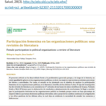
Salud, 28(3).
http://scielo.sld.cu/scielo.php?
script=sci_arttext&pid=S2307-21132017000300009