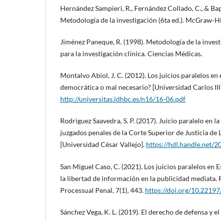
Hernández Sampieri, R., Fernández Collado, C., & Bapt
Metodología de la investigación (6ta ed.). McGraw-Hi
Jiménez Paneque, R. (1998). Metodología de la inves
para la investigación clínica. Ciencias Médicas.
Montalvo Abiol, J. C. (2012). Los juicios paralelos en
democrática o mal necesario? [Universidad Carlos III
http://universitas.idhbc.es/n16/16-06.pdf
Rodriguez Saavedra, S. P. (2017). Juicio paralelo en la
juzgados penales de la Corte Superior de Justicia de
[Universidad César Vallejo].
https://hdl.handle.net/
San Miguel Caso, C. (2021). Los juicios paralelos en 
la libertad de información en la publicidad mediata. R
Processual Penal, 7(1), 443.
https://doi.org/10.22197
Sánchez Vega, K. L. (2019). El derecho de defensa y el