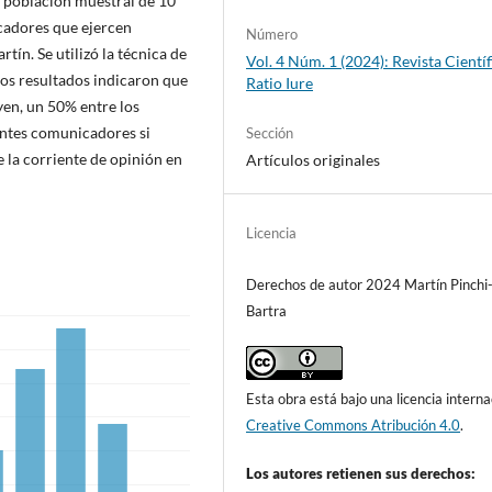
a población muestral de 10
icadores que ejercen
Número
rtín. Se utilizó la técnica de
Vol. 4 Núm. 1 (2024): Revista Científ
Los resultados indicaron que
Ratio Iure
yen, un 50% entre los
entes comunicadores si
Sección
e la corriente de opinión en
Artículos originales
Licencia
Derechos de autor 2024 Martín Pinchi
Bartra
Esta obra está bajo una licencia interna
Creative Commons Atribución 4.0
.
Los autores retienen sus derechos: