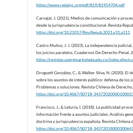
https://www.redalyc.org/pdf/819/81954704.pdf
Carvajal, J. (2021). Medios de comunicación y proces
desde la jurisprudencia constitucional. Revista Repu
https://doi.org/10.21017/Rev.Repub.2021.v31.a111
Castro Muñoz, J. J. (2023). La independencia judicial,
los juicios paralelos. Cuadernos De Derecho Penal, 
https://revistas.usergioarboleda.edu.co/index.php/
Droguett González, C., & Walker Silva, N. (2020). El 
sobre los asuntos de interés público: defensa de los j
Problemas y soluciones. Revista Chilena de Derecho,
https://doi.org/10.4067/S0718-3437202000010003
Francisco, J., & Leturia, I. (2018). La publicidad proce
información frente a asuntos judiciales. Análisis gene
doctrina y jurisprudencia española. Revista Chilena 
https://doi.org/10.4067/S0718-3437201800030064