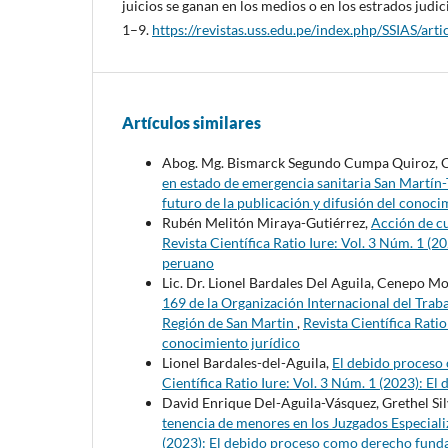
juicios se ganan en los medios o en los estrados judici
1–9.
https://revistas.uss.edu.pe/index.php/SSIAS/art
Artículos similares
Abog. Mg. Bismarck Segundo Cumpa Quiroz,
en estado de emergencia sanitaria San Martín
futuro de la publicación y difusión del conoci
Rubén Melitón Miraya-Gutiérrez,
Acción de cu
Revista Científica Ratio Iure: Vol. 3 Núm. 1 (
peruano
Lic. Dr. Lionel Bardales Del Aguila, Cenepo M
169 de la Organización Internacional del Traba
Región de San Martin
,
Revista Científica Ratio
conocimiento jurídico
Lionel Bardales-del-Aguila,
El debido proceso
Científica Ratio Iure: Vol. 3 Núm. 1 (2023): E
David Enrique Del-Aguila-Vásquez, Grethel 
tenencia de menores en los Juzgados Especial
(2023): El debido proceso como derecho funda