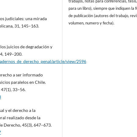
trabajos, notas para conferencias, tesis
para un libro), siempre que indiquen la 
de publicación (autores del trabajo, revi
os judiciales: una mirada
volumen, numero y fecha).
blicana, 31, 145–163.
 los juicios de degradación y
24, 149–200.
cuadernos_de_derecho_penal/article/view/2596
derecho a ser informado
uicios paralelos en Chile.
 47(1), 33–56.
3
sal y el derecho a la
ral realizado desde la
de Derecho, 45(3), 647–673.
7