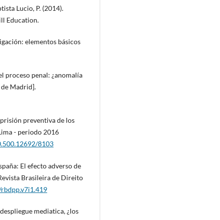
ista Lucio, P. (2014).
ll Education.
tigación: elementos básicos
 el proceso penal: ¿anomalía
 de Madrid].
 prisión preventiva de los
 Lima - periodo 2016
20.500.12692/8103
España: El efecto adverso de
evista Brasileira de Direito
/rbdpp.v7i1.419
 despliegue mediatica, ¿los