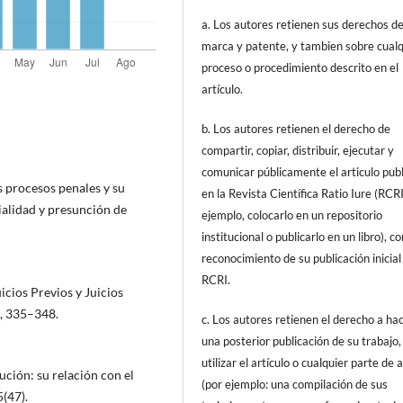
a. Los autores retienen sus derechos d
marca y patente, y tambien sobre cualq
proceso o procedimiento descrito en el
artículo.
b. Los autores retienen el derecho de
compartir, copiar, distribuir, ejecutar y
comunicar públicamente el articulo pub
os procesos penales y su
en la Revista Científica Ratio Iure (RCRI
ialidad y presunción de
ejemplo, colocarlo en un repositorio
institucional o publicarlo en un libro), c
reconocimiento de su publicación inicial
RCRI.
icios Previos y Juicios
o, 335–348.
c. Los autores retienen el derecho a ha
una posterior publicación de su trabajo,
utilizar el artículo o cualquier parte de 
ución: su relación con el
(por ejemplo: una compilación de sus
(47).