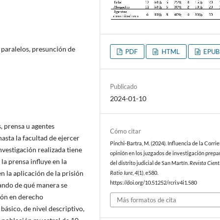
s paralelos, presunción de
PDF
HTML
EPUB
Publicado
2024-01-10
s, prensa u agentes
Cómo citar
sta la facultad de ejercer
Pinchi-Bartra, M. (2024). Influencia de la Corri
investigación realizada tiene
opinión en los juzgados de investigación prepa
la prensa influye en la
del distrito judicial de San Martín.
Revista Cient
n la aplicación de la prisión
Ratio Iure
,
4
(1), e580.
https://doi.org/10.51252/rcri.v4i1.580
izando de qué manera se
ción en derecho
Más formatos de cita
ásico, de nivel descriptivo,