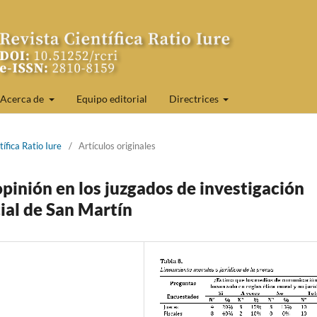
Acerca de
Equipo editorial
Directrices
ífica Ratio Iure
/
Artículos originales
opinión en los juzgados de investigación
cial de San Martín