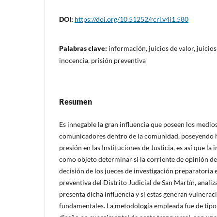
DOI:
https://doi.org/10.51252/rcri.v4i1.580
Palabras clave:
información, juicios de valor, juicio
inocencia, prisión preventiva
Resumen
Es innegable la gran influencia que poseen los medio
comunicadores dentro de la comunidad, poseyendo ha
presión en las Instituciones de Justicia, es así que la 
como objeto determinar si la corriente de opinión de 
decisión de los jueces de investigación preparatoria e
preventiva del Distrito Judicial de San Martín, anal
presenta dicha influencia y si estas generan vulnera
fundamentales. La metodología empleada fue de tipo b