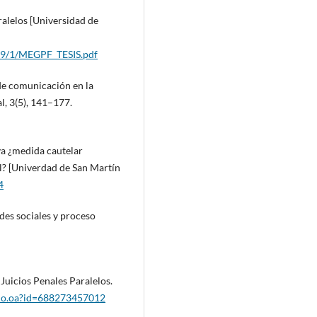
ralelos [Universidad de
449/1/MEGPF_TESIS.pdf
 de comunicación en la
l, 3(5), 141–177.
iva ¿medida cautelar
l? [Univerdad de San Martín
4
edes sociales y proceso
 Juicios Penales Paralelos.
culo.oa?id=688273457012