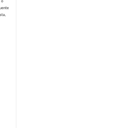
, o
fuente
sta,