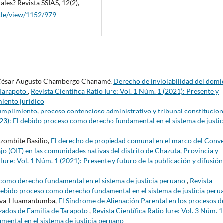
ales? Revista SSIAS, 12(2),
icle/view/1152/979
 César Augusto Chambergo Chanamé,
Derecho de inviolabilidad del domic
-Tarapoto
,
Revista Científica Ratio Iure: Vol. 1 Núm. 1 (2021): Presente y
miento jurídico
mplimiento, proceso contencioso administrativo y tribunal constitucio
2023): El debido proceso como derecho fundamental en el sistema de justic
ozombite Basilio,
El derecho de propiedad comunal en el marco del Conv
jo (OIT) en las comunidades nativas del distrito de Chazuta, Provincia y
 Iure: Vol. 1 Núm. 1 (2021): Presente y futuro de la publicación y difusión
 como derecho fundamental en el sistema de justicia peruano
,
Revista
l debido proceso como derecho fundamental en el sistema de justicia peru
Silva-Huamantumba,
El Síndrome de Alienación Parental en los procesos d
izados de Familia de Tarapoto
,
Revista Científica Ratio Iure: Vol. 3 Núm. 1
mental en el sistema de justicia peruano