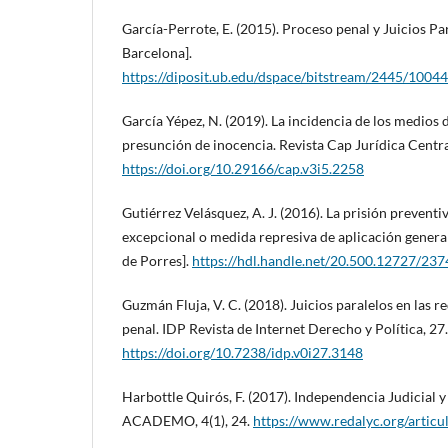
García-Perrote, E. (2015). Proceso penal y Juicios Pa
Barcelona].
https://diposit.ub.edu/dspace/bitstream/2445/100
García Yépez, N. (2019). La incidencia de los medios
presunción de inocencia. Revista Cap Jurídica Centra
https://doi.org/10.29166/cap.v3i5.2258
Gutiérrez Velásquez, A. J. (2016). La prisión prevent
excepcional o medida represiva de aplicación genera
de Porres].
https://hdl.handle.net/20.500.12727/237
Guzmán Fluja, V. C. (2018). Juicios paralelos en las r
penal. IDP Revista de Internet Derecho y Política, 27.
https://doi.org/10.7238/idp.v0i27.3148
Harbottle Quirós, F. (2017). Independencia Judicial y
ACADEMO, 4(1), 24.
https://www.redalyc.org/arti