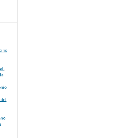
ilio
nal
,
ia
enio
 del
ano
e