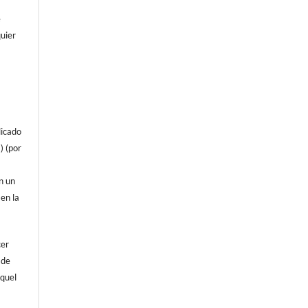
e
uier
licado
) (por
on un
 en la
cer
 de
aquel