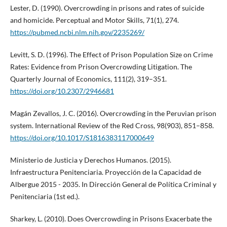
Lester, D. (1990). Overcrowding in prisons and rates of suicide
and homicide. Perceptual and Motor Skills, 71(1), 274.
https://pubmed.ncbi.nlm.nih.gov/2235269/
Levitt, S. D. (1996). The Effect of Prison Population Size on Crime
Rates: Evidence from Prison Overcrowding Litigation. The
Quarterly Journal of Economics, 111(2), 319–351.
https://doi.org/10.2307/2946681
Magán Zevallos, J. C. (2016). Overcrowding in the Peruvian prison
system. International Review of the Red Cross, 98(903), 851–858.
https://doi.org/10.1017/S1816383117000649
Ministerio de Justicia y Derechos Humanos. (2015).
Infraestructura Penitenciaria. Proyección de la Capacidad de
Albergue 2015 - 2035. In Dirección General de Política Criminal y
Penitenciaria (1st ed.).
Sharkey, L. (2010). Does Overcrowding in Prisons Exacerbate the