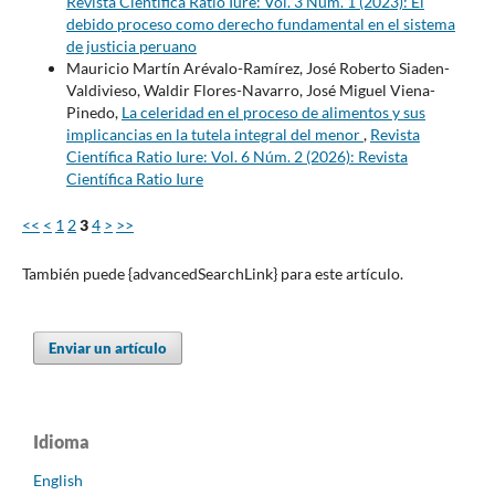
Revista Científica Ratio Iure: Vol. 3 Núm. 1 (2023): El
debido proceso como derecho fundamental en el sistema
de justicia peruano
Mauricio Martín Arévalo-Ramírez, José Roberto Siaden-
Valdivieso, Waldir Flores-Navarro, José Miguel Viena-
Pinedo,
La celeridad en el proceso de alimentos y sus
implicancias en la tutela integral del menor
,
Revista
Científica Ratio Iure: Vol. 6 Núm. 2 (2026): Revista
Científica Ratio Iure
<<
<
1
2
3
4
>
>>
También puede {advancedSearchLink} para este artículo.
Enviar un artículo
Idioma
English