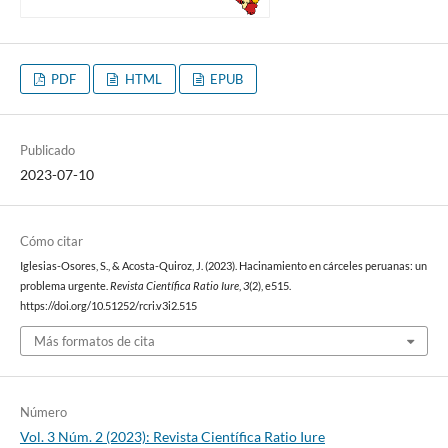
PDF
HTML
EPUB
Publicado
2023-07-10
Cómo citar
Iglesias-Osores, S., & Acosta-Quiroz, J. (2023). Hacinamiento en cárceles peruanas: un
problema urgente.
Revista Científica Ratio Iure
,
3
(2), e515.
https://doi.org/10.51252/rcri.v3i2.515
Más formatos de cita
Número
Vol. 3 Núm. 2 (2023): Revista Científica Ratio Iure