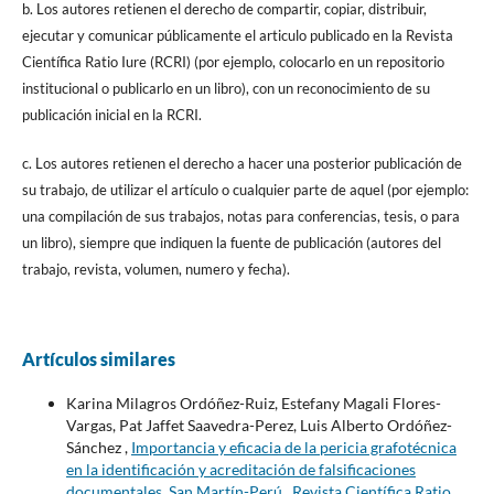
b. Los autores retienen el derecho de compartir, copiar, distribuir,
ejecutar y comunicar públicamente el articulo publicado en la Revista
Científica Ratio Iure (RCRI) (por ejemplo, colocarlo en un repositorio
institucional o publicarlo en un libro), con un reconocimiento de su
publicación inicial en la RCRI.
c. Los autores retienen el derecho a hacer una posterior publicación de
su trabajo, de utilizar el artículo o cualquier parte de aquel (por ejemplo:
una compilación de sus trabajos, notas para conferencias, tesis, o para
un libro), siempre que indiquen la fuente de publicación (autores del
trabajo, revista, volumen, numero y fecha).
Artículos similares
Karina Milagros Ordóñez-Ruiz, Estefany Magali Flores-
Vargas, Pat Jaffet Saavedra-Perez, Luis Alberto Ordóñez-
Sánchez ,
Importancia y eficacia de la pericia grafotécnica
en la identificación y acreditación de falsificaciones
documentales, San Martín-Perú
,
Revista Científica Ratio