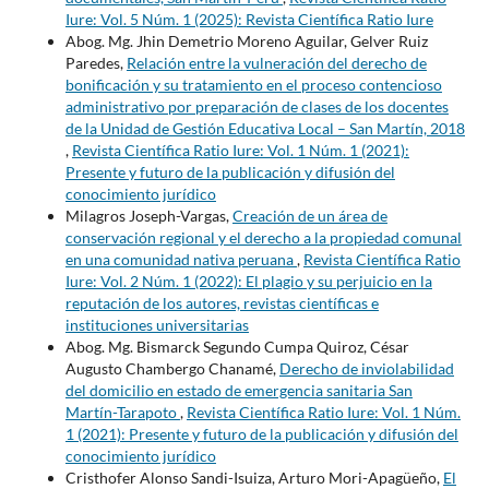
Iure: Vol. 5 Núm. 1 (2025): Revista Científica Ratio Iure
Abog. Mg. Jhin Demetrio Moreno Aguilar, Gelver Ruiz
Paredes,
Relación entre la vulneración del derecho de
bonificación y su tratamiento en el proceso contencioso
administrativo por preparación de clases de los docentes
de la Unidad de Gestión Educativa Local – San Martín, 2018
,
Revista Científica Ratio Iure: Vol. 1 Núm. 1 (2021):
Presente y futuro de la publicación y difusión del
conocimiento jurídico
Milagros Joseph-Vargas,
Creación de un área de
conservación regional y el derecho a la propiedad comunal
en una comunidad nativa peruana
,
Revista Científica Ratio
Iure: Vol. 2 Núm. 1 (2022): El plagio y su perjuicio en la
reputación de los autores, revistas científicas e
instituciones universitarias
Abog. Mg. Bismarck Segundo Cumpa Quiroz, César
Augusto Chambergo Chanamé,
Derecho de inviolabilidad
del domicilio en estado de emergencia sanitaria San
Martín-Tarapoto
,
Revista Científica Ratio Iure: Vol. 1 Núm.
1 (2021): Presente y futuro de la publicación y difusión del
conocimiento jurídico
Cristhofer Alonso Sandi-Isuiza, Arturo Mori-Apagüeño,
El