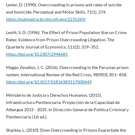
Lester, D. (1990). Overcrowding in prisons and rates of suicide
and homicide. Perceptual and Motor Skills, 71(1), 274.
https://pubmed.ncbi.nlm.nih.gov/2235269/
Levitt, S. D. (1996). The Effect of Prison Population Size on Crime
Rates: Evidence from Prison Overcrowding Litigation. The
Quarterly Journal of Economics, 111(2), 319–351.
https://doi.org/10.2307/2946681
Magán Zevallos, J. C. (2016). Overcrowding in the Peruvian prison
system. International Review of the Red Cross, 98(903), 851–858.
https://doi.org/10.1017/S1816383117000649
Ministerio de Justicia y Derechos Humanos. (2015).
Infraestructura Penitenciaria. Proyección de la Capacidad de
Albergue 2015 - 2035. In Dirección General de Política Criminal y
Penitenciaria (1st ed.).
Sharkey, L. (2010). Does Overcrowding in Prisons Exacerbate the