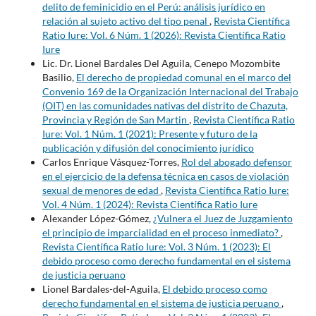
delito de feminicidio en el Perú: análisis jurídico en
relación al sujeto activo del tipo penal
,
Revista Científica
Ratio Iure: Vol. 6 Núm. 1 (2026): Revista Científica Ratio
Iure
Lic. Dr. Lionel Bardales Del Aguila, Cenepo Mozombite
Basilio,
El derecho de propiedad comunal en el marco del
Convenio 169 de la Organización Internacional del Trabajo
(OIT) en las comunidades nativas del distrito de Chazuta,
Provincia y Región de San Martin
,
Revista Científica Ratio
Iure: Vol. 1 Núm. 1 (2021): Presente y futuro de la
publicación y difusión del conocimiento jurídico
Carlos Enrique Vásquez-Torres,
Rol del abogado defensor
en el ejercicio de la defensa técnica en casos de violación
sexual de menores de edad
,
Revista Científica Ratio Iure:
Vol. 4 Núm. 1 (2024): Revista Científica Ratio Iure
Alexander López-Gómez,
¿Vulnera el Juez de Juzgamiento
el principio de imparcialidad en el proceso inmediato?
,
Revista Científica Ratio Iure: Vol. 3 Núm. 1 (2023): El
debido proceso como derecho fundamental en el sistema
de justicia peruano
Lionel Bardales-del-Aguila,
El debido proceso como
derecho fundamental en el sistema de justicia peruano
,