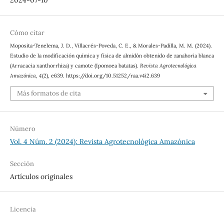
2024-07-10
Cómo citar
Moposita-Tenelema, J. D., Villacrés-Poveda, C. E., & Morales-Padilla, M. M. (2024).
Estudio de la modificación química y física de almidón obtenido de zanahoria blanca
(Arracacia xanthorrhiza) y camote (Ipomoea batatas).
Revista Agrotecnológica
Amazónica
,
4
(2), e639. https://doi.org/10.51252/raa.v4i2.639
Más formatos de cita
Número
Vol. 4 Núm. 2 (2024): Revista Agrotecnológica Amazónica
Sección
Artículos originales
Licencia