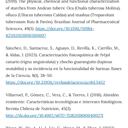
(2019). The physical, chemical and functional characterization
of starches from Andean tubers: Oca (Oxalis tuberosa Molina),
olluco (Ullucus tuberosus Caldas) and mashua (Tropaeolum
tuberosum Ruiz & Pavón). Brazilian Journal of Pharmaceutical
Sciences, 49(3).
https://doi.org/10.1590/S1984-
82502013000300007
Sánchez, D., Santacruz, S., Aguayo, D., Revilla, K., Carrillo, M.,
& Aldas, J. (2023). Caracterización fisicoquímica de fréjol
canario (vigna unguiculata) y chocho guaranguito (lupinus
mutabilis) y su incidencia en la funcionalidad de harinas. Bases
de la Ciencia, 8(1), 38-50.
https://doi.org/10.33936/revbasdelaciencia.v8i1.5452
Villarroel, P., Gómez, C., Vera, C., & Torres, J. (2018). Almidón
resistente: Características tecnológicas e intereses fisiológicos.
Revista Chilena de Nutricion, 45(3).
http://dx.doi.org/10.4067/s0717-75182018000400271