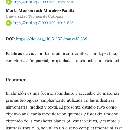
https://orcid.org/0000-0001-9660-5845
María Monserrath Morales-Padilla
Universidad Técnica de Cotopaxi
https://orcid.org/0000-0001-9048-1538
DOI:
https://doi.org/10.51252/raa.v4i2.639
Palabras clave:
almidón modificado, amilosa, amilopectina,
caracterización parcial, propiedades funcionales, nutricional
Resumen
El almidón es una fuente abundante y accesible de materias
primas biológicas, ampliamente utilizada en las industrias
alimentaria, médica y textil. El presente estudio tuvo como
objetivo analizar la modificación química y física de almidón
obtenido de la zanahoria blanca (
A. xanthorrhiza)
y camote
(I.
batatas).
Para ello, se utilizó un diseño completamente al azar