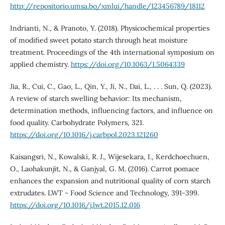
http://repositorio.umsa.bo/xmlui/handle/123456789/18112
Indrianti, N., & Pranoto, Y. (2018). Physicochemical properties
of modified sweet potato starch through heat moisture
treatment. Proceedings of the 4th international symposium on
applied chemistry.
https://doi.org/10.1063/1.5064339
Jia, R., Cui, C., Gao, L., Qin, Y., Ji, N., Dai, L., . . . Sun, Q. (2023).
A review of starch swelling behavior: Its mechanism,
determination methods, influencing factors, and influence on
food quality. Carbohydrate Polymers, 321.
https://doi.org/10.1016/j.carbpol.2023.121260
Kaisangsri, N., Kowalski, R. J., Wijesekara, I., Kerdchoechuen,
O., Laohakunjit, N., & Ganjyal, G. M. (2016). Carrot pomace
enhances the expansion and nutritional quality of corn starch
extrudates. LWT - Food Science and Technology, 391-399.
https://doi.org/10.1016/j.lwt.2015.12.016