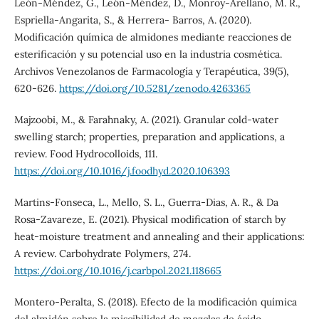
León-Méndez, G., León-Méndez, D., Monroy-Arellano, M. R.,
Espriella-Angarita, S., & Herrera- Barros, A. (2020).
Modificación química de almidones mediante reacciones de
esterificación y su potencial uso en la industria cosmética.
Archivos Venezolanos de Farmacología y Terapéutica, 39(5),
620-626.
https://doi.org/10.5281/zenodo.4263365
Majzoobi, M., & Farahnaky, A. (2021). Granular cold-water
swelling starch; properties, preparation and applications, a
review. Food Hydrocolloids, 111.
https://doi.org/10.1016/j.foodhyd.2020.106393
Martins-Fonseca, L., Mello, S. L., Guerra-Dias, A. R., & Da
Rosa-Zavareze, E. (2021). Physical modification of starch by
heat-moisture treatment and annealing and their applications:
A review. Carbohydrate Polymers, 274.
https://doi.org/10.1016/j.carbpol.2021.118665
Montero-Peralta, S. (2018). Efecto de la modificación química