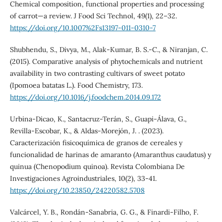
Chemical composition, functional properties and processing
of carrot—a review. J Food Sci Technol, 49(1), 22–32.
https://doi.org/10.1007%2Fs13197-011-0310-7
Shubhendu, S., Divya, M., Alak-Kumar, B. S.-C., & Niranjan, C.
(2015). Comparative analysis of phytochemicals and nutrient
availability in two contrasting cultivars of sweet potato
(Ipomoea batatas L.). Food Chemistry, 173.
https://doi.org/10.1016/j.foodchem.2014.09.172
Urbina-Dicao, K., Santacruz-Terán, S., Guapi-Álava, G.,
Revilla-Escobar, K., & Aldas-Morejón, J. . (2023).
Caracterización fisicoquímica de granos de cereales y
funcionalidad de harinas de amaranto (Amaranthus caudatus) y
quinua (Chenopodium quinoa). Revista Colombiana De
Investigaciones Agroindustriales, 10(2), 33-41.
https://doi.org/10.23850/24220582.5708
Valcárcel, Y. B., Rondán-Sanabria, G. G., & Finardi-Filho, F.