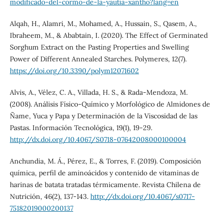
modificado-del-cormo-de-la-yautia-xantho?lang=en
Alqah, H., Alamri, M., Mohamed, A., Hussain, S., Qasem, A.,
Ibraheem, M., & Ababtain, I. (2020). The Effect of Germinated
Sorghum Extract on the Pasting Properties and Swelling
Power of Different Annealed Starches. Polymeres, 12(7).
https://doi.org/10.3390/polym12071602
Alvis, A., Vélez, C. A., Villada, H. S., & Rada-Mendoza, M.
(2008). Análisis Físico-Químico y Morfológico de Almidones de
Ñame, Yuca y Papa y Determinación de la Viscosidad de las
Pastas. Información Tecnológica, 19(1), 19-29.
http://dx.doi.org/10.4067/S0718-07642008000100004
Anchundia, M. Á., Pérez, E., & Torres, F. (2019). Composición
química, perfil de aminoácidos y contenido de vitaminas de
harinas de batata tratadas térmicamente. Revista Chilena de
Nutrición, 46(2), 137-143.
http://dx.doi.org/10.4067/s0717-
75182019000200137