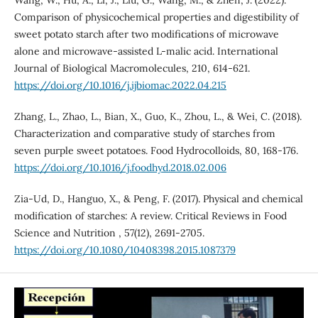
Wang, W., Hu, A., Li, J., Liu, G., Wang, M., & Zhen, J. (2022).
Comparison of physicochemical properties and digestibility of
sweet potato starch after two modifications of microwave
alone and microwave-assisted L-malic acid. International
Journal of Biological Macromolecules, 210, 614-621.
https://doi.org/10.1016/j.ijbiomac.2022.04.215
Zhang, L., Zhao, L., Bian, X., Guo, K., Zhou, L., & Wei, C. (2018).
Characterization and comparative study of starches from
seven purple sweet potatoes. Food Hydrocolloids, 80, 168-176.
https://doi.org/10.1016/j.foodhyd.2018.02.006
Zia-Ud, D., Hanguo, X., & Peng, F. (2017). Physical and chemical
modification of starches: A review. Critical Reviews in Food
Science and Nutrition , 57(12), 2691-2705.
https://doi.org/10.1080/10408398.2015.1087379