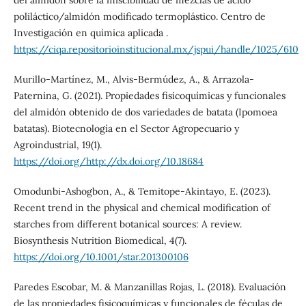
del almidón sobre la miscibilidad de mezclas de ácido
poliláctico/almidón modificado termoplástico. Centro de
Investigación en química aplicada .
https://ciqa.repositorioinstitucional.mx/jspui/handle/1025/610
Murillo-Martínez, M., Alvis-Bermúdez, A., & Arrazola-
Paternina, G. (2021). Propiedades fisicoquímicas y funcionales
del almidón obtenido de dos variedades de batata (Ipomoea
batatas). Biotecnología en el Sector Agropecuario y
Agroindustrial, 19(1).
https://doi.org/http://dx.doi.org/10.18684
Omodunbi-Ashogbon, A., & Temitope-Akintayo, E. (2023).
Recent trend in the physical and chemical modification of
starches from different botanical sources: A review.
Biosynthesis Nutrition Biomedical, 4(7).
https://doi.org/10.1001/star.201300106
Paredes Escobar, M. & Manzanillas Rojas, L. (2018). Evaluación
de las propiedades fisicoquímicas y funcionales de féculas de