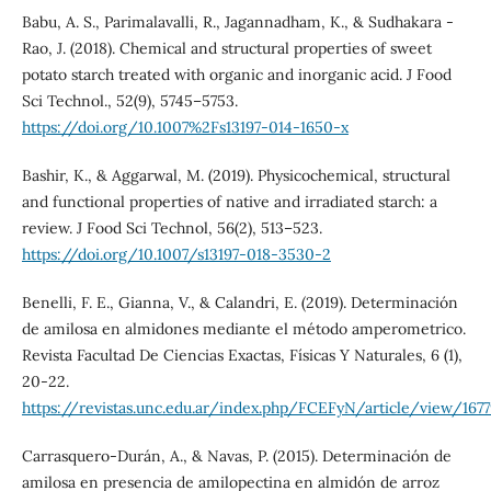
Babu, A. S., Parimalavalli, R., Jagannadham, K., & Sudhakara -
Rao, J. (2018). Chemical and structural properties of sweet
potato starch treated with organic and inorganic acid. J Food
Sci Technol., 52(9), 5745–5753.
https://doi.org/10.1007%2Fs13197-014-1650-x
Bashir, K., & Aggarwal, M. (2019). Physicochemical, structural
and functional properties of native and irradiated starch: a
review. J Food Sci Technol, 56(2), 513–523.
https://doi.org/10.1007/s13197-018-3530-2
Benelli, F. E., Gianna, V., & Calandri, E. (2019). Determinación
de amilosa en almidones mediante el método amperometrico.
Revista Facultad De Ciencias Exactas, Físicas Y Naturales, 6 (1),
20-22.
https://revistas.unc.edu.ar/index.php/FCEFyN/article/view/167
Carrasquero-Durán, A., & Navas, P. (2015). Determinación de
amilosa en presencia de amilopectina en almidón de arroz